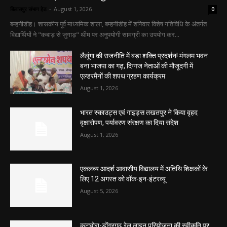
बिलासपुर संभाग हेड
-
August 1, 2026
0
बम्हनीडीह। शासकीय पूर्व माध्यमिक शाला, बम्हनीडीह में शनिवार विशेष गतिविधि के अंतर्गत
विद्यार्थियों ने "कबाड़ से जुगाड़" थीम पर अनुपयोगी सामग्री का उपयोग कर...
लैलूंगा की राजनीति में बड़ा शक्ति प्रदर्शन! मंगलम भवन
बना भाजपा का गढ़, दिग्गज नेताओं की मौजूदगी में
एल्डरमैनों की शपथ ग्रहण कार्यक्रम
August 1, 2026
भारत स्काउट्स एवं गाइड्स तखतपुर ने किया वृहद
वृक्षारोपण, पर्यावरण संरक्षण का दिया संदेश
August 1, 2026
एकलव्य आदर्श आवासीय विद्यालय में अतिथि शिक्षकों के
लिए 12 अगस्त को वॉक-इन-इंटरव्यू
August 5, 2026
कटघोरा-डोंगरगढ़ रेल लाइन परियोजना की स्वीकृति पर