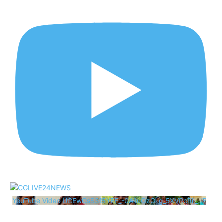
YouTube Video UCEwCsS3f5YEF_-0A1uOzO-g_5XVRcRii_JE