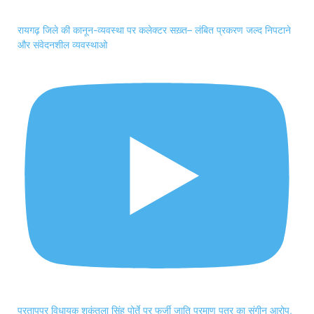
रायगढ़ जिले की कानून-व्यवस्था पर कलेक्टर सख़्त– लंबित प्रकरण जल्द निपटाने
और संवेदनशील व्यवस्थाओ
प्रतापपुर विधायक शकुंतला सिंह पोर्ते पर फर्जी जाति प्रमाण पत्र का संगीन आरोप,