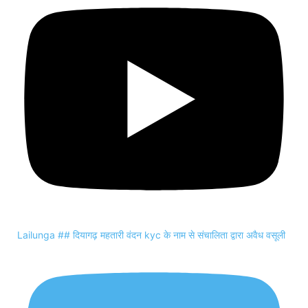
Lailunga ## दियागढ़ महतारी वंदन kyc के नाम से संचालिता द्वारा अवैध वसूली