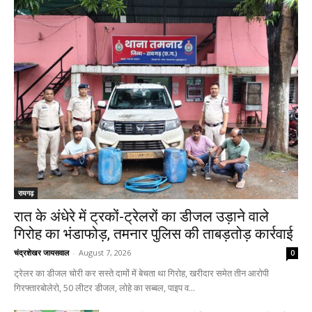
रायगढ़
रात के अंधेरे में ट्रकों-ट्रेलरों का डीजल उड़ाने वाले
गिरोह का भंडाफोड़, तमनार पुलिस की ताबड़तोड़ कार्रवाई
चंद्रशेखर जायसवाल
-
August 7, 2026
0
ट्रेलर का डीजल चोरी कर सस्ते दामों में बेचता था गिरोह, खरीदार समेत तीन आरोपी
गिरफ्तारबोलेरो, 50 लीटर डीजल, लोहे का सब्बल, पाइप व...