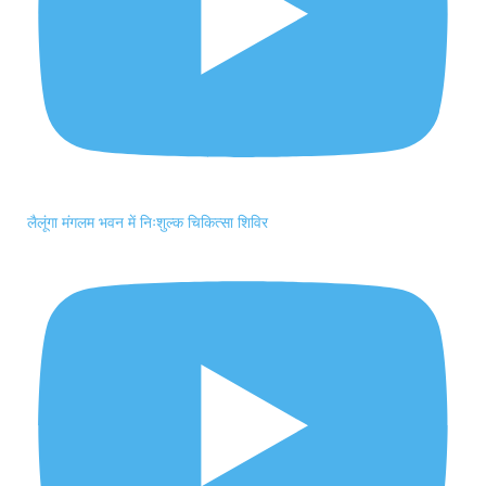
लैलूंगा मंगलम भवन में निःशुल्क चिकित्सा शिविर