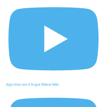
लैलूंगा मंगलम भवन में निःशुल्क चिकित्सा शिविर