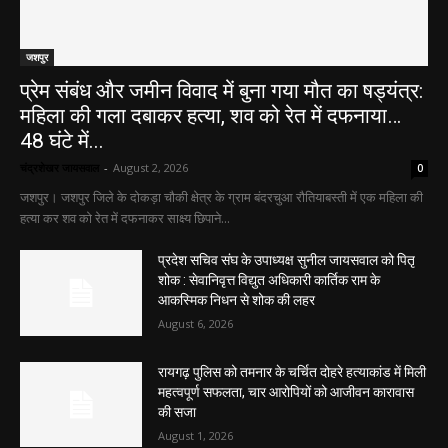
जशपुर
प्रेम संबंध और जमीन विवाद में बुना गया मौत का षड्यंत्र:
महिला की गला दबाकर हत्या, शव को रेत में दफनाया…
48 घंटे में...
चंद्रशेखर जायसवाल
-
August 2, 2026
0
जशपुर। जशपुर जिले के दोकड़ा चौकी क्षेत्र के ग्राम बंदरचुआ रौतियाबस्ती में एक महिला की
हत्या कर शव को रेत में दफनाकर साक्ष्य छिपाने...
प्रदेश सचिव संघ के उपाध्यक्ष सुनील जायसवाल को पितृ
शोक : सेवानिवृत्त विद्युत अधिकारी कार्तिक राम के
आकस्मिक निधन से शोक की लहर
August 6, 2026
रायगढ़ पुलिस को तमनार के चर्चित दोहरे हत्याकांड में मिली
महत्वपूर्ण सफलता, चार आरोपियों को आजीवन कारावास
की सजा
August 1, 2026