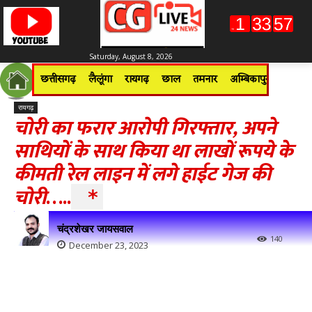
Saturday, August 8, 2026
छत्तीसगढ़
लैलूंगा
रायगढ़
छाल
तमनार
अम्बिकापुर
जशपुरन
रायगढ़
चोरी का फरार आरोपी गिरफ्तार, अपने
साथियों के साथ किया था लाखों रूपये के
कीमती रेल लाइन में लगे हाईट गेज की
चोरी
…..
*
चंद्रशेखर जायसवाल
140
December 23, 2023