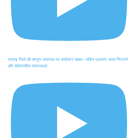
रायगढ़ जिले की कानून-व्यवस्था पर कलेक्टर सख़्त– लंबित प्रकरण जल्द निपटाने
और संवेदनशील व्यवस्थाओ