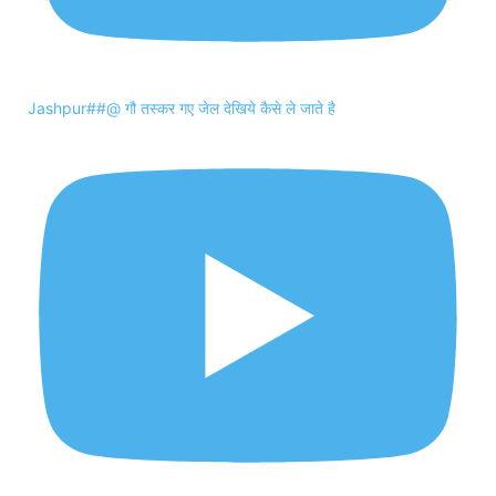
Jashpur##@ गौ तस्कर गए जेल देखिये कैसे ले जाते है