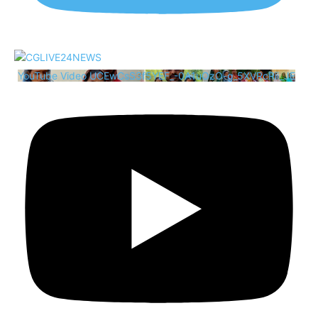
YouTube Video UCEwCsS3f5YEF_-0A1uOzO-g_5XVRcRii_JE