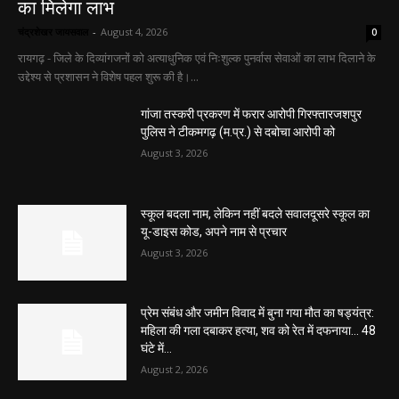
का मिलेगा लाभ
चंद्रशेखर जायसवाल
-
August 4, 2026
0
रायगढ़ - जिले के दिव्यांगजनों को अत्याधुनिक एवं निःशुल्क पुनर्वास सेवाओं का लाभ दिलाने के
उद्देश्य से प्रशासन ने विशेष पहल शुरू की है।...
गांजा तस्करी प्रकरण में फरार आरोपी गिरफ्तारजशपुर
पुलिस ने टीकमगढ़ (म.प्र.) से दबोचा आरोपी को
August 3, 2026
स्कूल बदला नाम, लेकिन नहीं बदले सवालदूसरे स्कूल का
यू-डाइस कोड, अपने नाम से प्रचार
August 3, 2026
प्रेम संबंध और जमीन विवाद में बुना गया मौत का षड्यंत्र:
महिला की गला दबाकर हत्या, शव को रेत में दफनाया… 48
घंटे में...
August 2, 2026