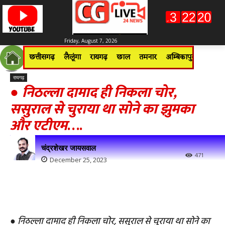
Friday, August 7, 2026
छत्तीसगढ़
लैलूंगा
रायगढ़
छाल
तमनार
अम्बिकापुर
जशपुरन
रायगढ़
●
निठल्ला दामाद ही निकला चोर,
ससुराल से चुराया था सोने का झुमका
और एटीएम
….
चंद्रशेखर जायसवाल
471
December 25, 2023
●
निठल्ला दामाद ही निकला चोर, ससुराल से चुराया था सोने का