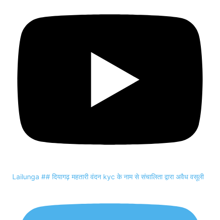
Lailunga ## दियागढ़ महतारी वंदन kyc के नाम से संचालिता द्वारा अवैध वसूली