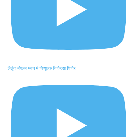
लैलूंगा मंगलम भवन में निःशुल्क चिकित्सा शिविर