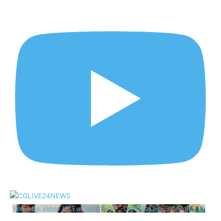
YouTube Video UCEwCsS3f5YEF_-0A1uOzO-g_5XVRcRii_JE