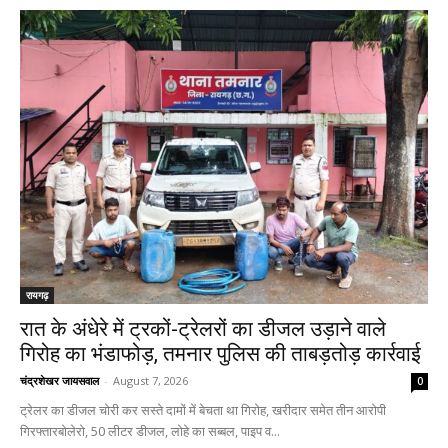
रायगढ़
रात के अंधेरे में ट्रकों-ट्रेलरों का डीजल उड़ाने वाले
गिरोह का भंडाफोड़, तमनार पुलिस की ताबड़तोड़ कार्रवाई
चंद्रशेखर जायसवाल
-
August 7, 2026
0
ट्रेलर का डीजल चोरी कर सस्ते दामों में बेचता था गिरोह, खरीदार समेत तीन आरोपी
गिरफ्तारबोलेरो, 50 लीटर डीजल, लोहे का सब्बल, पाइप व...