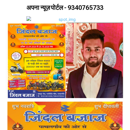
अपना न्यूज़ पोर्टल - 9340765733