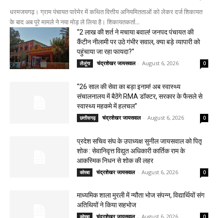
धरमजयगढ़। ग्राम पंचायत पारेमेर में कथित वित्तीय अनियमितताओं को लेकर दर्ज शिकायत
के बाद अब पूरे मामले ने नया मोड़ ले लिया है। शिकायतकर्ता...
“2 लाख की शर्त ने मचाया बवाल! जनपद पंचायत की
कैंटीन नीलामी पर उठे गंभीर सवाल, क्या बड़े व्यापारी को
पहुंचाया जा रहा फायदा?”
चंद्रशेखर जायसवाल
-
August 6, 2026
लैलूंगा
0
“26 साल की सेवा का बड़ा इनाम! अब स्वास्थ्य
संचालनालय में बैठेंगे RMA डॉक्टर, सरकार के फैसले से
स्वास्थ्य महकमे में हलचल”
चंद्रशेखर जायसवाल
-
August 6, 2026
छत्तीसगढ़
0
प्रदेश सचिव संघ के उपाध्यक्ष सुनील जायसवाल को पितृ
शोक : सेवानिवृत्त विद्युत अधिकारी कार्तिक राम के
आकस्मिक निधन से शोक की लहर
चंद्रशेखर जायसवाल
-
August 6, 2026
कोरबा
0
माध्यमिक शाला मुरली में न्यौता भोज संपन्न, विद्यार्थियों संग
अतिथियों ने किया सहभोज
चंद्रशेखर जायसवाल
-
August 6, 2026
कोरबा
0