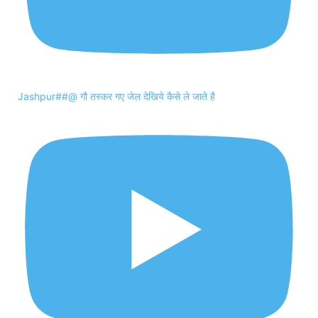
Jashpur##@ गौ तस्कर गए जेल देखिये कैसे ले जाते है