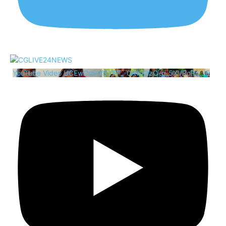
YouTube Video UCEwCsS3f5YEF_-0A1uOzO-g_5XVRcRii_JE