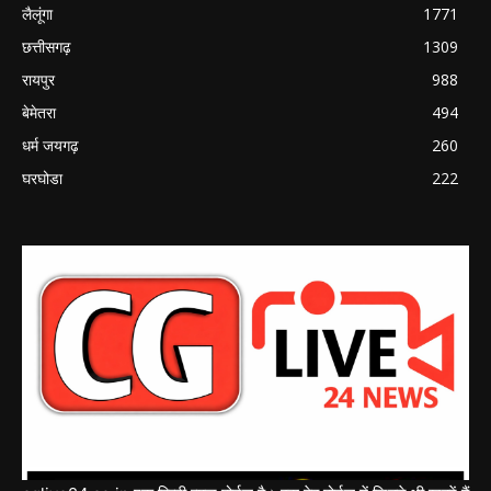
लैलूंगा
1771
छत्तीसगढ़
1309
रायपुर
988
बेमेतरा
494
धर्म जयगढ़
260
घरघोडा
222