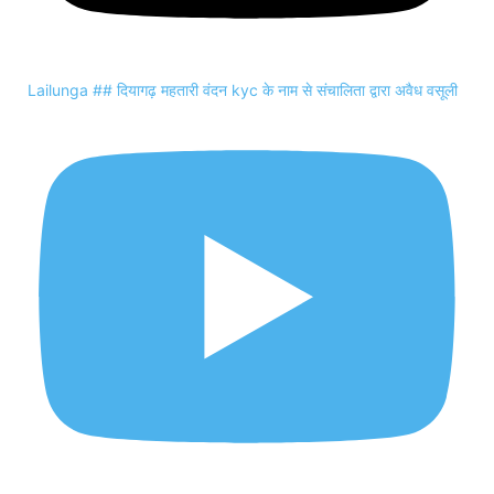
Lailunga ## दियागढ़ महतारी वंदन kyc के नाम से संचालिता द्वारा अवैध वसूली