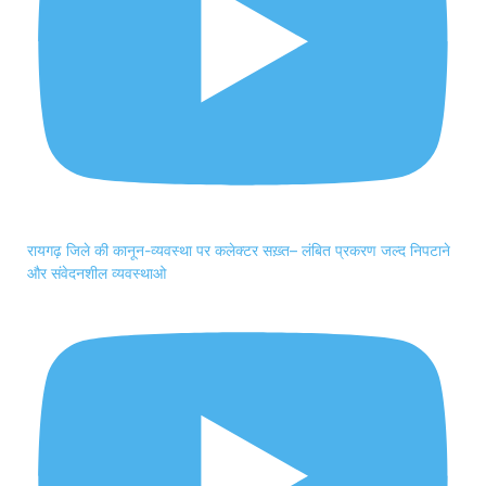
रायगढ़ जिले की कानून-व्यवस्था पर कलेक्टर सख़्त– लंबित प्रकरण जल्द निपटाने
और संवेदनशील व्यवस्थाओ