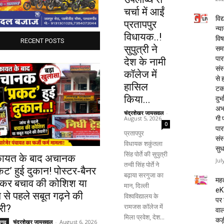
चर्चा में आईं
विद्
प्रतापपुर
न्य
विधायक..!
विष
RECENT POSTS
सुपुत्री ने
समा
पार
देश के नामी
संस
कॉलेज में
से 
हासिल
टक
किया...
दुर्भ
अभा
चंद्रशेखर जायसवाल
-
August 5, 2026
गी प
0
पार
प्रतापपुर
संस
विधायक शकुंतला
सुध
सिंह पोर्ते की सुपुत्री
ायत के बाद अचानक
Jul
तन्वी सिंह पोर्ते ने
कट’ हुई दुकान! पोस्टर-बैनर
बढ़ाया सरगुजा का
महत
कर बचाव की कोशिश या
मान, दिल्ली
eK
 से पहले सबूत गढ़ने की
विश्वविद्यालय के
पर 
रामजस कॉलेज में
री?
वाल
मिला प्रवेश, देश...
कड़
चंद्रशेखर जायसवाल
-
August 6, 2026
यगढ़