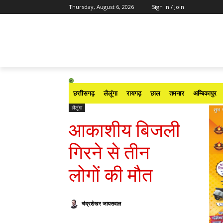
Thursday, August 6, 2026
Sign in / Join
छत्तीसगढ़
लैलूंगा
रायगढ़
छाल
तमनार
अम्बिकापुर
लैलूंगा
आकाशीय बिजली
गिरने से तीन
लोगों की मौत
चंद्रशेखर जायसवाल