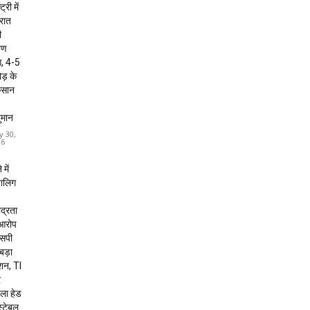
ट्री में
 रात
ी
षण
, 4-5
ड़ के
कसान
ुमान
y 30,
26
 में
बालिग
द्रता
 आरोप
 एसपी
 बड़ा
शन, TI
र
ला हेड
स्टेबल