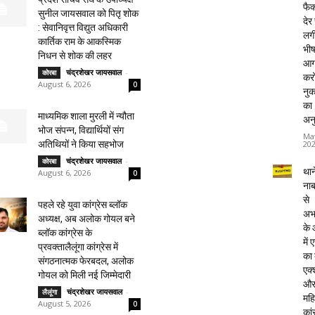
फैक्
सुनील जायसवाल को पितृ शोक
देर
: सेवानिवृत्त विद्युत अधिकारी
लग
कार्तिक राम के आकस्मिक
भी
निधन से शोक की लहर
आग
चंद्रशेखर जायसवाल
-
कोरबा
करो
August 6, 2026
0
नु
का
माध्यमिक शाला मुरली में न्यौता
अन
भोज संपन्न, विद्यार्थियों संग
Ma
20
अतिथियों ने किया सहभोज
चंद्रशेखर जायसवाल
-
कोरबा
थाने
August 6, 2026
0
ना
से
पहले रहे युवा कांग्रेस ब्लॉक
अभ
अध्यक्ष, अब अलोक गोयल बने
के
ब्लॉक कांग्रेस के
में
प्रवक्तालैलूंगा कांग्रेस में
का
संगठनात्मक फेरबदल, अलोक
एक्
गोयल को मिली नई जिम्मेदारी
औ
चंद्रशेखर जायसवाल
-
लैलूंगा
महि
August 5, 2026
0
कां