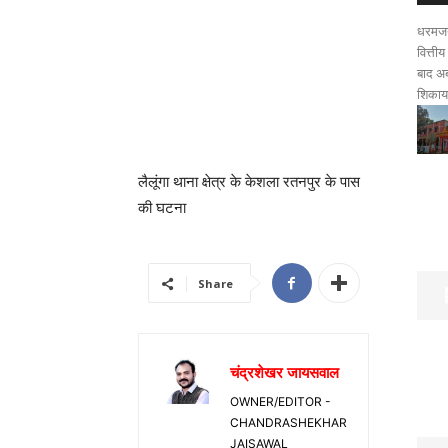
धरमजयग
वित्ती
बाद अब
शिकायत
लैलूंगा थाना क्षेत्र के केशला रतनपुर के पास
की घटना
Share
चंद्रशेखर जायसवाल
OWNER/EDITOR -
CHANDRASHEKHAR
JAISAWAL