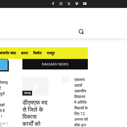
जांजगीर चांपा
डभरा
पिथौरा
रायपुर
RAIGARH NEWS
एकलव्य
तीसगढ़
आदर्श
2
आवासीय
रायगढ़
ूरों
विद्यालय
डीएमएफ मद
में अतिथि
ंकी
शिक्षकों के
से जिले के
 में
लिए 12
विकास
 !
अगस्त को
कार्यों को
ust 1,
वॉक-इन-
26