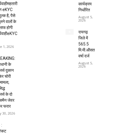
्यवाहीमहतारी
कार्यक्रम
दन eKYC
निर्धारित
ल्क है, पैसे
August 5,
2026
लने वालों के
लाफ होगी
रायगढ़
र्यवाहीeKYC
जिले में
565.5
e 1, 2026
मि.मी.औसत
वर्षा दर्ज
EAKING:
August 5,
धानी के
2026
ेलर्स दुकान
 फिर चोरी
मामला,
िद्ध
लर्स के दो
्समैन जेवर
कर फरार
 30, 2026
 :
्किट