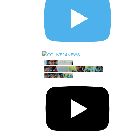
YouTube Video
UCEwCsS3f5YEF_-0A1uOzO-
g_5XVRcRii_JE