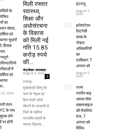
मिली रफ्तार
इंटरव्यू
स्वास्थ्य,
यार्थियों के
August 5,
2026
ायोचित
शिक्षा और
यों का
अधोसंरचना
इलेक्टोरल
धान संवाद,
लिटरेसी
के विकास
दर्शिता एवं
क्लब के
को मिली नई
्थागत सुधारों
नोडल
हो; हिंसक
गति 15.85
अधिकारियों
राव
करोड़ रुपये
का
ाग्यपूर्ण :
प्रशिक्षण 7
की...
विपप्रतियो
अगस्त को
रीक्षाओं में
चंद्रशेखर जायसवाल
-
August 5,
August 5, 2026
दर्शिता एवं
2026
0
्थागत
रायगढ़ -
ार...
मुख्यमंत्री विष्णु देव
राज्य
y 23, 2026
स्तरीय बाढ़
साय के नेतृत्व एवं
आपदा मॉक
वित्त मंत्री ओपी
ारी वंदन
एक्सरसाइज
चौधरी के प्रयासों से
YC के नाम
की तैयारियां
जिले के खनिज
शुल्क लेने
तेज, 7
प्रभावित क्षेत्रों के
ों पर होगी
अगस्त को
समग्र विकास...
ी
विविध