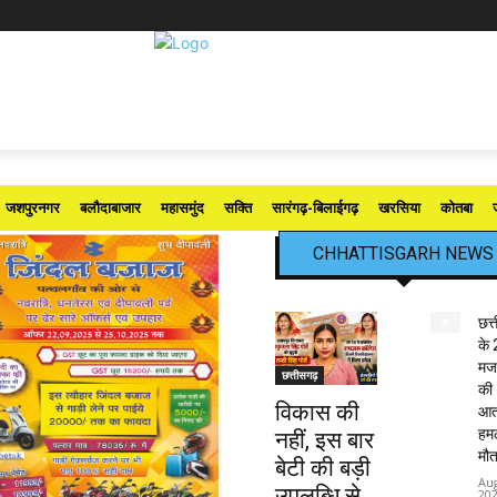
जशपुरनगर
बलौदाबाजार
महासमुंद
सक्ति
सारंगढ़-बिलाईगढ़
खरसिया
कोतबा
CHHATTISGARH NEWS
छत्
के 
मजद
छत्तीसगढ़
की
विकास की
आत
हमले
नहीं, इस बार
मौत
बेटी की बड़ी
Aug
उपलब्धि से
20