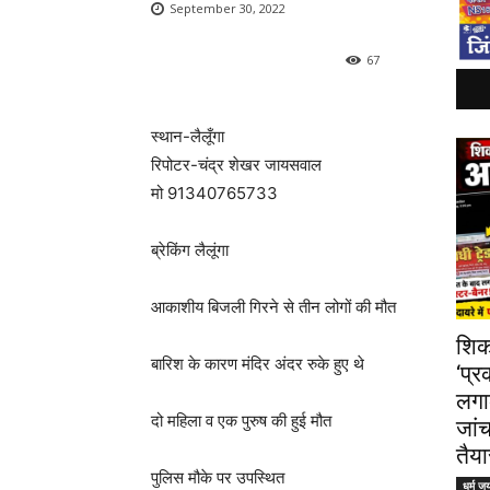
September 30, 2022
67
स्थान-लैलूँगा
रिपोटर-चंद्र शेखर जायसवाल
मो 91340765733
ब्रेकिंग लैलूंगा
आकाशीय बिजली गिरने से तीन लोगों की मौत
शिक
बारिश के कारण मंदिर अंदर रुके हुए थे
‘प्र
लगा
दो महिला व एक पुरुष की हुई मौत
जांच
तैया
पुलिस मौके पर उपस्थित
धर्म ज