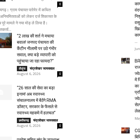
कार
0
ढ़। ग्राम पंचायत पारेमेर में कथित
वं
य अनियमितताओं को लेकर दर्ज शिकायत के
निशु
वसू
 पूरे मामले ने नया मोड़ ले लिया है।
खि
कर्ता...
का
“2 लाख की शर्त ने मचाया
...
बवाल! जनपद पंचायत की
कैंटीन नीलामी पर उठे गंभीर
Jun
सवाल, क्या बड़े व्यापारी को
BR
पहुंचाया जा रहा फायदा?”
राज
चंद्रशेखर जायसवाल
-
लैलूंगा
ज्व
August 6, 2026
0
में
का 
“26 साल की सेवा का बड़ा
प्रस
इनाम! अब स्वास्थ्य
ज्वे
संचालनालय में बैठेंगे RMA
सेल
डॉक्टर, सरकार के फैसले से
ले
स्वास्थ्य महकमे में हलचल”
May
चंद्रशेखर जायसवाल
-
छत्तीसगढ़
August 6, 2026
0
CG
बिस
प्रदेश सचिव संघ के उपाध्यक्ष