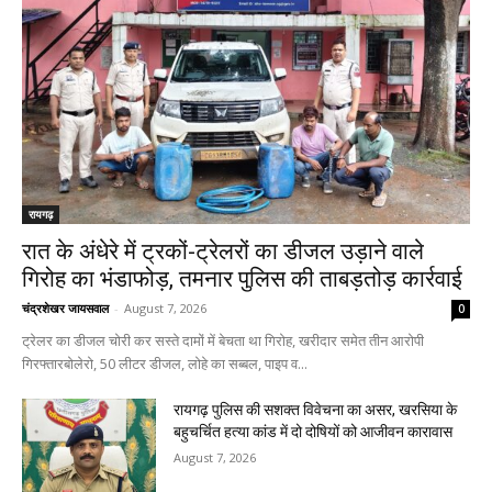
रायगढ़
रात के अंधेरे में ट्रकों-ट्रेलरों का डीजल उड़ाने वाले
गिरोह का भंडाफोड़, तमनार पुलिस की ताबड़तोड़ कार्रवाई
चंद्रशेखर जायसवाल
-
August 7, 2026
0
ट्रेलर का डीजल चोरी कर सस्ते दामों में बेचता था गिरोह, खरीदार समेत तीन आरोपी
गिरफ्तारबोलेरो, 50 लीटर डीजल, लोहे का सब्बल, पाइप व...
रायगढ़ पुलिस की सशक्त विवेचना का असर, खरसिया के
बहुचर्चित हत्या कांड में दो दोषियों को आजीवन कारावास
August 7, 2026