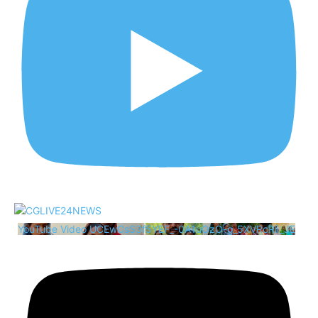
YouTube Video UCEwCsS3f5YEF_-0A1uOzO-g_5XVRcRii_JE