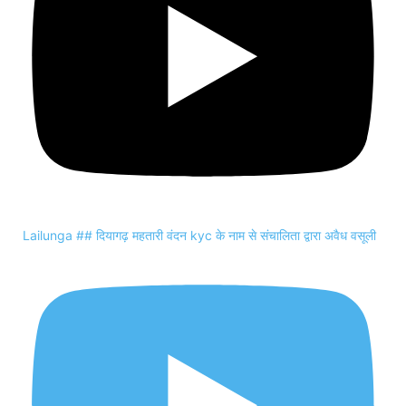
Lailunga ## दियागढ़ महतारी वंदन kyc के नाम से संचालिता द्वारा अवैध वसूली