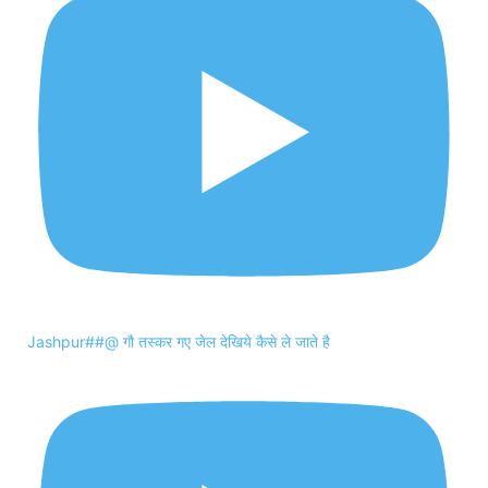
Jashpur##@ गौ तस्कर गए जेल देखिये कैसे ले जाते है