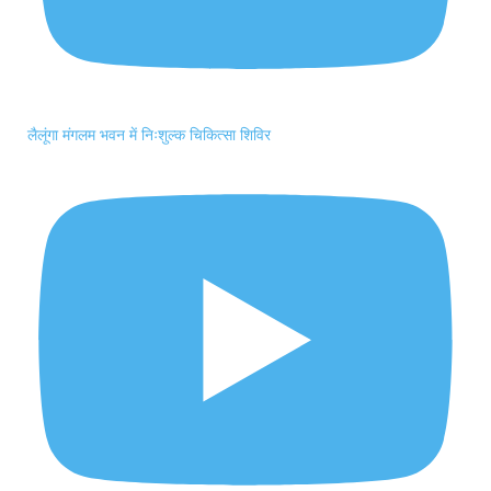
लैलूंगा मंगलम भवन में निःशुल्क चिकित्सा शिविर