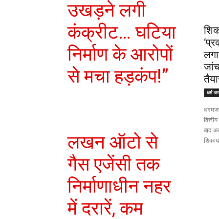
उखड़ने लगी
कंक्रीट… घटिया
शिक
‘प्र
निर्माण के आरोपों
लगा
जांच
से मचा हड़कंप!”
तैया
धर्म ज
धरमजयग
वित्ती
बाद अब
लखन ऑटो से
शिकायत
गैस एजेंसी तक
निर्माणाधीन नहर
में दरारें, कम