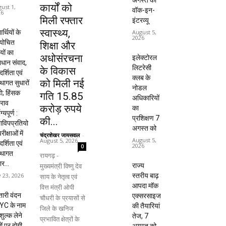
अगस्त को
कार्यों को
ust 1,
वॉक-इन-
26
मिली रफ्तार
इंटरव्यू
स्वास्थ्य,
यार्थियों के
August 5,
2026
ायोचित
शिक्षा और
यों का
अधोसंरचना
इलेक्टोरल
धान संवाद,
लिटरेसी
के विकास
दर्शिता एवं
क्लब के
को मिली नई
्थागत सुधारों
नोडल
हो; हिंसक
गति 15.85
अधिकारियों
राव
करोड़ रुपये
का
ाग्यपूर्ण :
प्रशिक्षण 7
की...
विपप्रतियो
अगस्त को
रीक्षाओं में
चंद्रशेखर जायसवाल
-
August 5,
August 5, 2026
दर्शिता एवं
2026
0
्थागत
रायगढ़ -
ार...
मुख्यमंत्री विष्णु देव
राज्य
y 23, 2026
स्तरीय बाढ़
साय के नेतृत्व एवं
आपदा मॉक
वित्त मंत्री ओपी
ारी वंदन
एक्सरसाइज
चौधरी के प्रयासों से
YC के नाम
की तैयारियां
जिले के खनिज
शुल्क लेने
तेज, 7
प्रभावित क्षेत्रों के
ों पर होगी