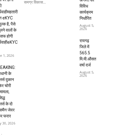
अगस्त को
समग्र विकास...
ी
विविध
्यवाहीमहतारी
कार्यक्रम
दन eKYC
निर्धारित
ल्क है, पैसे
August 5,
2026
लने वालों के
लाफ होगी
रायगढ़
र्यवाहीeKYC
जिले में
565.5
e 1, 2026
मि.मी.औसत
वर्षा दर्ज
EAKING:
August 5,
धानी के
2026
ेलर्स दुकान
 फिर चोरी
मामला,
िद्ध
लर्स के दो
्समैन जेवर
कर फरार
 30, 2026
 :