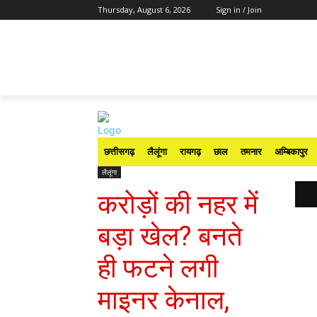
Thursday, August 6, 2026
Sign in / Join
छत्तीसगढ़
लैलूंगा
रायगढ़
छाल
तमनार
अम्बिकापुर
लैलूंगा
करोड़ों की नहर में
बड़ा खेल? बनते
ही फटने लगी
माइनर केनाल,