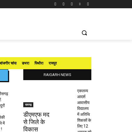
जांजगीर चांपा
डभरा
पिथौरा
रायपुर
RAIGARH NEWS
एकलव्य
तीसगढ़
आदर्श
2
आवासीय
रायगढ़
ूरों
विद्यालय
डीएमएफ मद
में अतिथि
ंकी
शिक्षकों के
से जिले के
 में
लिए 12
विकास
 !