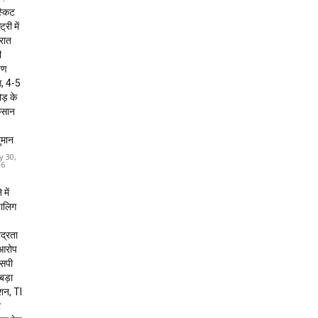
्किट
ट्री में
 रात
ी
षण
, 4-5
ड़ के
कसान
ुमान
y 30,
26
 में
बालिग
द्रता
 आरोप
 एसपी
 बड़ा
शन, TI
र