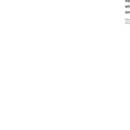
महि
कां
सस्
Ma
20