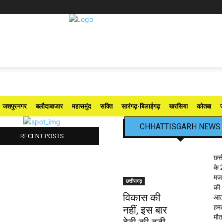
जशपुरनगर
बलौदाबाजार
महासमुंद
सक्ति
सारंगढ़-बिलाईगढ़
खरसिया
कोतबा
CHHATTISGARH NEWS
RECENT POSTS
छत्
के 
मजद
छत्तीसगढ़
की
विकास की
आत
हमले
नहीं, इस बार
मौत