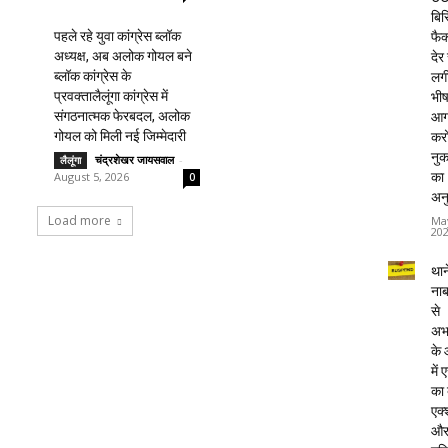
बिस
पहले रहे युवा कांग्रेस ब्लॉक
फैक्
अध्यक्ष, अब अलोक गोयल बने
देर
ब्लॉक कांग्रेस के
लग
प्रवक्तालैलूंगा कांग्रेस में
भी
संगठनात्मक फेरबदल, अलोक
आग
गोयल को मिली नई जिम्मेदारी
करो
नु
चंद्रशेखर जायसवाल
-
लैलूंगा
का
August 5, 2026
0
अन
Load more
Ma
20
थाने
ना
से
अभ
के
में
का
एक्
औ