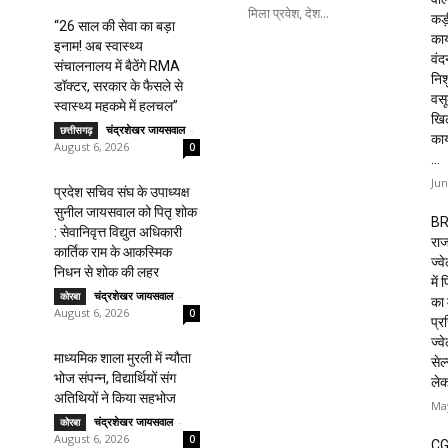
मिला प्रवेश, देश...
कड़
“26 साल की सेवा का बड़ा
कार
इनाम! अब स्वास्थ्य
वं
संचालनालय में बैठेंगे RMA
निशु
डॉक्टर, सरकार के फैसले से
वसू
स्वास्थ्य महकमे में हलचल”
खि
चंद्रशेखर जायसवाल
-
छत्तीसगढ़
का
August 6, 2026
0
...
Jun
प्रदेश सचिव संघ के उपाध्यक्ष
सुनील जायसवाल को पितृ शोक
BR
: सेवानिवृत्त विद्युत अधिकारी
राज
कार्तिक राम के आकस्मिक
ज्व
निधन से शोक की लहर
में
चंद्रशेखर जायसवाल
-
कोरबा
का 
August 6, 2026
0
प्रस
ज्वे
माध्यमिक शाला मुरली में न्यौता
सेल
भोज संपन्न, विद्यार्थियों संग
ले
अतिथियों ने किया सहभोज
May
चंद्रशेखर जायसवाल
-
कोरबा
August 6, 2026
0
CG