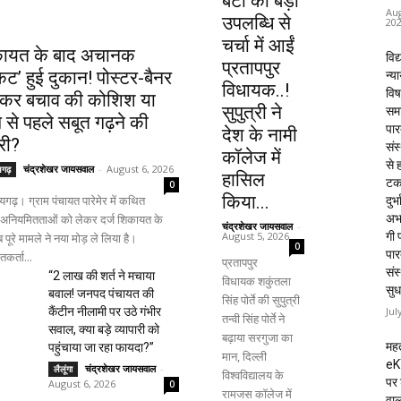
बेटी की बड़ी
Aug
उपलब्धि से
20
चर्चा में आईं
ायत के बाद अचानक
विद्
प्रतापपुर
कट’ हुई दुकान! पोस्टर-बैनर
न्य
विधायक..!
विष
कर बचाव की कोशिश या
सुपुत्री ने
समा
 से पहले सबूत गढ़ने की
पार
देश के नामी
री?
संस
कॉलेज में
से 
चंद्रशेखर जायसवाल
-
August 6, 2026
यगढ़
हासिल
टक
0
किया...
ढ़। ग्राम पंचायत पारेमेर में कथित
दुर्भ
अभा
य अनियमितताओं को लेकर दर्ज शिकायत के
चंद्रशेखर जायसवाल
-
August 5, 2026
गी प
 पूरे मामले ने नया मोड़ ले लिया है।
0
पार
कर्ता...
प्रतापपुर
संस
“2 लाख की शर्त ने मचाया
विधायक शकुंतला
सुध
बवाल! जनपद पंचायत की
सिंह पोर्ते की सुपुत्री
Jul
कैंटीन नीलामी पर उठे गंभीर
तन्वी सिंह पोर्ते ने
सवाल, क्या बड़े व्यापारी को
बढ़ाया सरगुजा का
महत
पहुंचाया जा रहा फायदा?”
मान, दिल्ली
eK
चंद्रशेखर जायसवाल
-
लैलूंगा
विश्वविद्यालय के
पर 
August 6, 2026
0
रामजस कॉलेज में
वाल