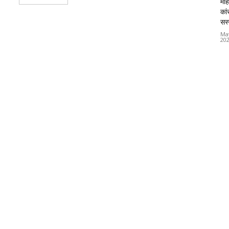
महि
कां
सस्
Ma
20