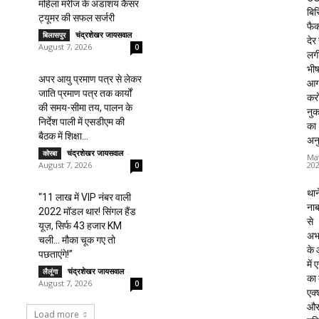
महिला मरीज के अंडाशय कैंसर
बिस
ट्यूमर की सफल सर्जरी
फैक्
चंद्रशेखर जायसवाल
-
बिलासपुर
देर
August 7, 2026
0
लग
भी
अपर आयु प्रमाण पत्र से लेकर
आग
जाति प्रमाण पत्र तक कार्यों
करो
की समय-सीमा तय, पालन के
नु
निर्देश पाली में एसडीएम की
का
बैठक में शिक्षा...
अन
चंद्रशेखर जायसवाल
-
कोरबा
Ma
20
August 7, 2026
0
थाने
“11 लाख में VIP नंबर वाली
ना
2022 मॉडल थार! सिंगल हैंड
से
यूज़, सिर्फ 43 हजार KM
अभ
चली… मौका चूक गए तो
के
पछताएंगे!”
में
चंद्रशेखर जायसवाल
-
लैलूंगा
का
August 7, 2026
0
एक्
औ
Load more