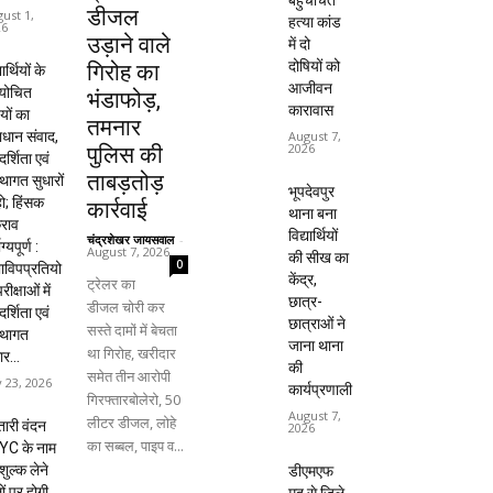
बहुचर्चित
डीजल
ust 1,
हत्या कांड
26
उड़ाने वाले
में दो
दोषियों को
गिरोह का
यार्थियों के
आजीवन
ायोचित
भंडाफोड़,
कारावास
यों का
तमनार
धान संवाद,
August 7,
2026
पुलिस की
दर्शिता एवं
ताबड़तोड़
्थागत सुधारों
भूपदेवपुर
हो; हिंसक
कार्रवाई
थाना बना
राव
विद्यार्थियों
चंद्रशेखर जायसवाल
-
ाग्यपूर्ण :
August 7, 2026
की सीख का
0
विपप्रतियो
केंद्र,
ट्रेलर का
रीक्षाओं में
छात्र-
डीजल चोरी कर
दर्शिता एवं
छात्राओं ने
सस्ते दामों में बेचता
्थागत
जाना थाना
था गिरोह, खरीदार
ार...
की
समेत तीन आरोपी
y 23, 2026
कार्यप्रणाली
गिरफ्तारबोलेरो, 50
August 7,
लीटर डीजल, लोहे
ारी वंदन
2026
का सब्बल, पाइप व...
YC के नाम
शुल्क लेने
डीएमएफ
ों पर होगी