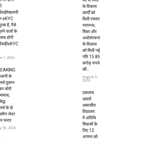
मद से जिले
ी
के विकास
्यवाहीमहतारी
कार्यों को
दन eKYC
मिली रफ्तार
ल्क है, पैसे
स्वास्थ्य,
लने वालों के
शिक्षा और
लाफ होगी
अधोसंरचना
र्यवाहीeKYC
के विकास
को मिली नई
गति 15.85
e 1, 2026
करोड़ रुपये
की...
EAKING:
धानी के
August 5,
2026
ेलर्स दुकान
 फिर चोरी
एकलव्य
मामला,
आदर्श
िद्ध
आवासीय
लर्स के दो
विद्यालय
्समैन जेवर
में अतिथि
कर फरार
शिक्षकों के
 30, 2026
लिए 12
अगस्त को
 :