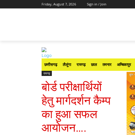
Friday, August 7, 2026
Sign in / Join
छत्तीसगढ़
लैलूंगा
रायगढ़
छाल
तमनार
अम्बिकापुर
रायगढ़
बोर्ड परीक्षार्थियों
हेतु मार्गदर्शन कैम्प
का हुआ सफल
आयोजन….