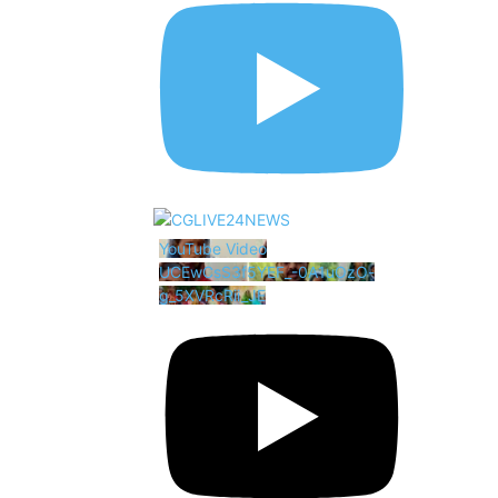
YouTube Video
UCEwCsS3f5YEF_-0A1uOzO-
g_5XVRcRii_JE