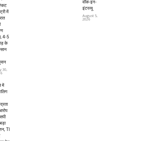
वॉक-इन-
्किट
इंटरव्यू
ट्री में
August 5,
 रात
2026
ी
षण
, 4-5
ड़ के
कसान
ुमान
y 30,
26
 में
बालिग
द्रता
 आरोप
 एसपी
 बड़ा
शन, TI
र