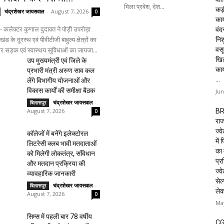
मिला प्रवेश, देश...
कड़
चंद्रशेखर जायसवाल
-
August 7, 2026
0
कार
- कलेक्टर कुणाल दुदावत ने पोड़ी उपरोड़ा
वं
ड के दूरस्थ एवं पीवीटीजी बाहुल्य क्षेत्रों का
निशु
वसू
र सड़क एवं स्वास्थय सुविधाओं का जायजा...
खि
उप मुख्यमंत्री एवं जिले के
का
प्रभारी मंत्री अरुण साव कल
...
लेंगे विभागीय योजनाओं और
विकास कार्यों की समीक्षा बैठक
Jun
चंद्रशेखर जायसवाल
-
बिलासपुर
BR
August 7, 2026
0
राज
ज्व
कॉलेजों में बनेंगे इलेक्टोरल
में
लिटरेसी क्लब भावी मतदाताओं
का 
को मिलेगी लोकतंत्र, संविधान
प्रस
और मतदान प्रक्रिया की
ज्वे
व्यावहारिक जानकारी
सेल
चंद्रशेखर जायसवाल
-
बिलासपुर
ले
August 7, 2026
0
May
सिम्स में पहली बार 78 वर्षीय
CG