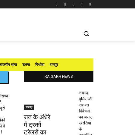
जांजगीर चांपा
डभरा
पिथौरा
रायपुर
RAIGARH NEWS
रायगढ़
तीसगढ़
पुलिस की
2
सशक्त
रायगढ़
ूरों
विवेचना
रात के अंधेरे
का असर,
ंकी
खरसिया
में ट्रकों-
 में
के
ट्रेलरों का
 !