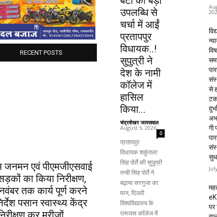
बेटी की बड़ी
Aug
उपलब्धि से
20
चर्चा में आईं
विद्
प्रतापपुर
न्य
विधायक..!
विष
RECENT POSTS
सुपुत्री ने
समा
पार
देश के नामी
संस
कॉलेज में
से 
हासिल
टक
किया...
दुर्भ
अभा
चंद्रशेखर जायसवाल
-
August 5, 2026
गी प
0
पार
प्रतापपुर
संस
विधायक शकुंतला
सुध
सिंह पोर्ते की सुपुत्री
म जनमन एवं पीएमजीएसवाई
Jul
तन्वी सिंह पोर्ते ने
ड़कों का किया निरीक्षण,
बढ़ाया सरगुजा का
महत
वंबर तक कार्य पूर्ण करने
मान, दिल्ली
eK
िर्देश पसान स्वास्थ्य केंद्र
विश्वविद्यालय के
पर 
रामजस कॉलेज में
िरीक्षण कर मरीजों...
वाल