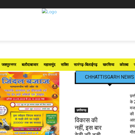
जशपुरनगर
बलौदाबाजार
महासमुंद
सक्ति
सारंगढ़-बिलाईगढ़
खरसिया
कोतबा
CHHATTISGARH NEWS
छत्
के 
मजद
छत्तीसगढ़
की
विकास की
आत
हमले
नहीं, इस बार
मौत