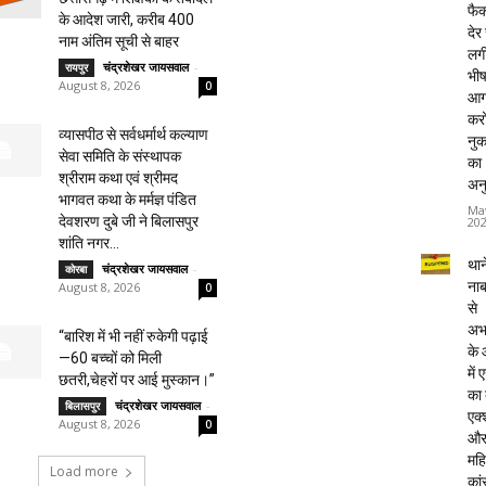
फैक्
के आदेश जारी, करीब 400
देर
नाम अंतिम सूची से बाहर
लग
चंद्रशेखर जायसवाल
-
रायपुर
भी
August 8, 2026
0
आग
करो
व्यासपीठ से सर्वधर्मार्थ कल्याण
नु
सेवा समिति के संस्थापक
का
श्रीराम कथा एवं श्रीमद
अन
भागवत कथा के मर्मज्ञ पंडित
Ma
देवशरण दुबे जी ने बिलासपुर
20
शांति नगर...
थाने
चंद्रशेखर जायसवाल
-
कोरबा
ना
August 8, 2026
0
से
अभ
“बारिश में भी नहीं रुकेगी पढ़ाई
के
—60 बच्चों को मिली
में
छतरी,चेहरों पर आई मुस्कान।”
का
चंद्रशेखर जायसवाल
-
बिलासपुर
एक्
August 8, 2026
0
औ
महि
Load more
कां