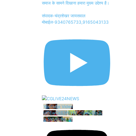
समाज के सामने दिखाना हमारा मुख्य उद्देश्य है।
संपादक-चंद्रशेखर जायसवाल
मोबाईल-9340765733,9165043133
YouTube Video
UCEwCsS3f5YEF_-0A1uOzO-
g_5XVRcRii_JE