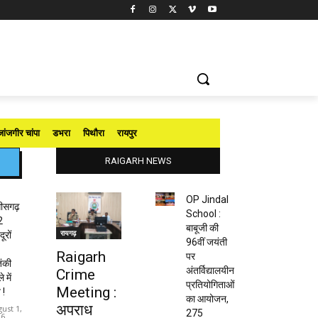
जांजगीर चांपा
डभरा
पिथौरा
रायपुर
RAIGARH NEWS
OP Jindal
तीसगढ़
School :
2
बाबूजी की
रायगढ़
ूरों
96वीं जयंती
Raigarh
पर
ंकी
अंतर्विद्यालयीन
Crime
 में
प्रतियोगिताओं
Meeting :
 !
का आयोजन,
अपराध
ust 1,
275
26