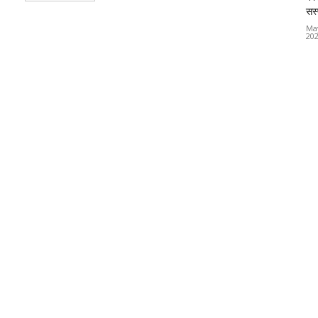
सस्
Ma
20