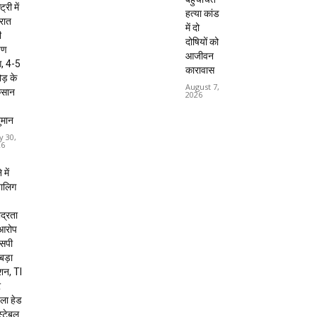
ट्री में
हत्या कांड
 रात
में दो
ी
दोषियों को
षण
आजीवन
, 4-5
कारावास
ड़ के
August 7,
कसान
2026
ुमान
y 30,
26
 में
बालिग
द्रता
 आरोप
 एसपी
 बड़ा
शन, TI
र
ला हेड
स्टेबल