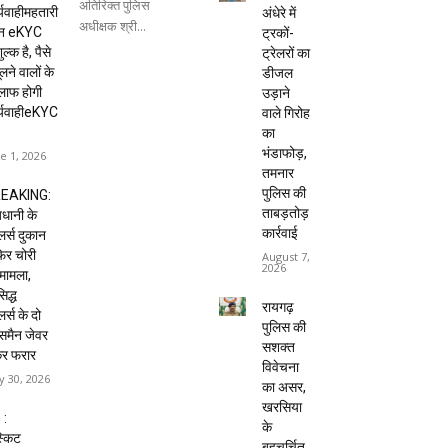
अतिरिक्त पुलिस
्यवाहीमहतारी
अंधेरे में
अधीक्षक श्री...
दन eKYC
ट्रकों-
ल्क है, पैसे
ट्रेलरों का
लने वालों के
डीजल
लाफ होगी
उड़ाने
र्यवाहीeKYC
वाले गिरोह
का
भंडाफोड़,
e 1, 2026
तमनार
पुलिस की
EAKING:
ताबड़तोड़
धानी के
कार्रवाई
ेलर्स दुकान
 फिर चोरी
August 7,
2026
मामला,
िद्ध
रायगढ़
लर्स के दो
पुलिस की
्समैन जेवर
सशक्त
कर फरार
विवेचना
 30, 2026
का असर,
खरसिया
 :
के
्किट
बहुचर्चित