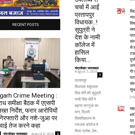
चर्चा में आईं
विद्
प्रतापपुर
न्य
विधायक..!
विष
RECENT POSTS
सुपुत्री ने
समा
पार
देश के नामी
संस
कॉलेज में
से 
हासिल
टक
किया...
दुर्भ
अभा
चंद्रशेखर जायसवाल
-
August 5, 2026
गी प
0
पार
प्रतापपुर
संस
विधायक शकुंतला
सुध
सिंह पोर्ते की सुपुत्री
garh Crime Meeting :
Jul
तन्वी सिंह पोर्ते ने
ध समीक्षा बैठक में एएसपी
बढ़ाया सरगुजा का
महत
ख्त निर्देश, फरार आरोपियों
मान, दिल्ली
eK
गिरफ्तारी और नशे-जुआ पर
विश्वविद्यालय के
पर 
रामजस कॉलेज में
्रवाई तेज करने कहा
वाल
मिला प्रवेश, देश...
कड़
चंद्रशेखर जायसवाल
-
August 8, 2026
0