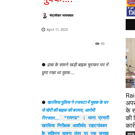
चंद्रशेखर जायसवाल
April 11, 2023
93
●
ढाबा के सामने खड़ी बाइक चुराकर घर में
छुपा रखा था युवक
….
Rai
●
खरसिया पुलिस ने रजघटा में युवक के घर
अपरा
के स
से चोरी की बाइक की बरामद, आरोपी
की 
गिरफ्तार
….
*रायगढ* । थाना प्रभारी
कार
खरसिया निरीक्षक आशीर्वाद राहटगांवकर
के सक्रिय सूचना तंत्र पर एक सप्ताह
रायगढ़