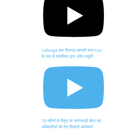
Lailunga ## दियागढ़ महतारी वंदन kyc
के नाम से संचालिता द्वारा अवैध वसूली
18 महीनों से लैलूंगा के आंगनबाड़ी केंद्र बंद
अधिकारियों को ठेंगा दिखाती कार्यकर्ता