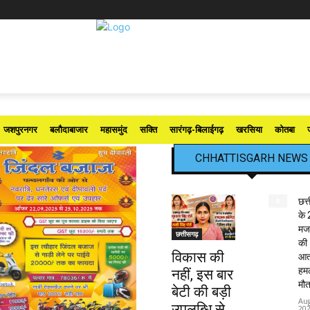
जशपुरनगर
बलौदाबाजार
महासमुंद
सक्ति
सारंगढ़-बिलाईगढ़
खरसिया
कोतबा
CHHATTISGARH NEWS
छत्
के 
मजद
छत्तीसगढ़
की
विकास की
आत
हमले
नहीं, इस बार
मौत
बेटी की बड़ी
Aug
उपलब्धि से
20