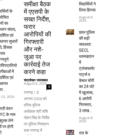
समीक्षा बैठक
विद्यार्थियों ने
लिया हिस्सा
में एएसपी के
यार्थियों के
ायोचित
August 8,
सख्त निर्देश,
2026
यों का
फरार
धान संवाद,
छाल पुलिस
आरोपियों की
दर्शिता एवं
की बड़ी
गिरफ्तारी
्थागत सुधारों
सफलता :
हो; हिंसक
और नशे-
SECL
राव
जुआ पर
धरमखदान
ाग्यपूर्ण :
में
कार्रवाई तेज
विपप्रतियो
ट्रांसफार्मर
करने कहा
रीक्षाओं में
पार्ट्स व
दर्शिता एवं
चंद्रशेखर जायसवाल
-
केबल चोरी
August 8, 2026
्थागत
का 24 घंटे
0
ार...
रायगढ़। 8
में खुलासा,
y 23, 2026
अगस्त 2026 को
6 आरोपी
वरिष्ठ पुलिस
गिरफ्तार,
ारी वंदन
₹3 लाख...
अधीक्षक श्री शशि
YC के नाम
मोहन सिंह के निर्देश
August 8,
शुल्क लेने
2026
पर पुलिस नियंत्रण
ों पर होगी
कक्ष रायगढ़ में
ी
रात के