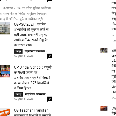
कार
। 8 अगस्त 2026 को वरिष्ठ पुलिस अधीक्षक
वं
शि मोहन सिंह के निर्देश पर पुलिस नियंत्रण
निशु
वसू
ायगढ़ में अतिरिक्त पुलिस अधीक्षक श्री...
खि
CGPSC 2021 : चयनित
का
अभ्यर्थियों को सुप्रीम कोर्ट से
...
बड़ी राहत, दागी नहीं पाए गए
उम्मीदवारों की सशर्त नियुक्ति
Jun
का रास्ता साफ
BR
चंद्रशेखर जायसवाल
-
रायपुर
राज
August 8, 2026
0
ज्व
में
OP Jindal School : बाबूजी
का 
की 96वीं जयंती पर
प्रस
अंतर्विद्यालयीन प्रतियोगिताओं
ज्वे
का आयोजन, 275 विद्यार्थियों
सेल
ने लिया हिस्सा
ले
चंद्रशेखर जायसवाल
-
रायगढ़
May
August 8, 2026
0
CG
CG Teacher Transfer :
बिस
छत्तीसगढ़ में शिक्षकों के तबादले