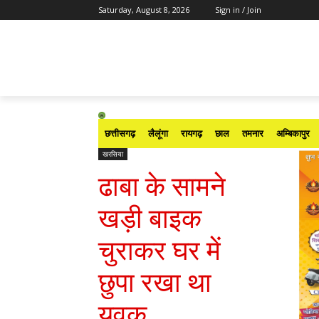
Saturday, August 8, 2026
Sign in / Join
छत्तीसगढ़
लैलूंगा
रायगढ़
छाल
तमनार
अम्बिकापुर
खरसिया
ढाबा के सामने
खड़ी बाइक
चुराकर घर में
छुपा रखा था
युवक….