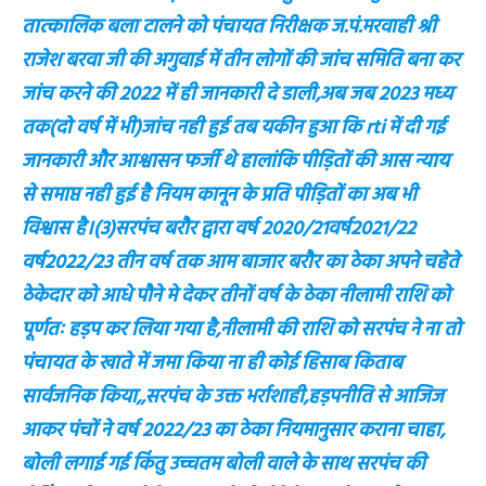
तात्कालिक बला टालने को पंचायत निरीक्षक ज.पं.मरवाही श्री
राजेश बरवा जी की अगुवाई में तीन लोगों की जांच समिति बना कर
जांच करने की 2022 में ही जानकारी दे डाली,अब जब 2023 मध्य
तक(दो वर्ष में भी)जांच नही हुई तब यकीन हुआ कि rti में दी गई
जानकारी और आश्वासन फर्जी थे हालांकि पीड़ितों की आस न्याय
से समाप्त नही हुई है नियम कानून के प्रति पीड़ितों का अब भी
विश्वास है।(3)सरपंच बरौर द्वारा वर्ष 2020/21वर्ष2021/22
वर्ष2022/23 तीन वर्ष तक आम बाजार बरौर का ठेका अपने चहेते
ठेकेदार को आधे पौने मे देकर तीनों वर्ष के ठेका नीलामी राशि को
पूर्णतः हड़प कर लिया गया है,नीलामी की राशि को सरपंच ने ना तो
पंचायत के खाते में जमा किया ना ही कोई हिसाब किताब
सार्वजनिक किया,,सरपंच के उक्त भर्राशाही,हड़पनीति से आजिज
आकर पंचों ने वर्ष 2022/23 का ठेका नियमानुसार कराना चाहा,
बोली लगाई गई किंतु उच्चतम बोली वाले के साथ सरपंच की