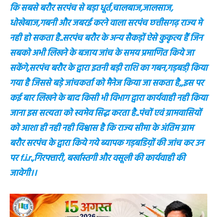
कि सबसे बरौर सरपंच से बड़ा धूर्त,चालबाज,जालसाज,
धोखेबाज,गबनी और जबरई करने वाला सरपंच छत्तीसगढ़ राज्य मे
नही हो सकता है..सरपंच बरौर के अन्य सैकड़ों ऐसे कुकृत्य हैं जिन
सबको अभी लिखने के बजाय जांच के समय प्रमाणित किये जा
सकेंगे,सरपंच बरौर के द्वारा इतनी बड़ी राशि का गबन,गड़बडी़ किया
गया है जिससे बड़े जांचकर्ता को मैनेज किया जा सकता है,,इस पर
कई बार लिखने के बाद किसी भी विभाग द्वारा कार्यवाही नही किया
जाना इस सत्यता को स्वमेव सिद्ध करता है..पंचों एवं ग्रामवासियों
को आशा ही नही नही विश्वास है कि राज्य सीमा के अंतिम ग्राम
बरौर सरपंच के द्वारा किये गये ब्यापक गड़बडिय़ों की जांच कर उन
पर f.i.r.,गिरफ्तारी, बर्खास्तगी और वसूली की कार्यवाही की
जावेगी।।