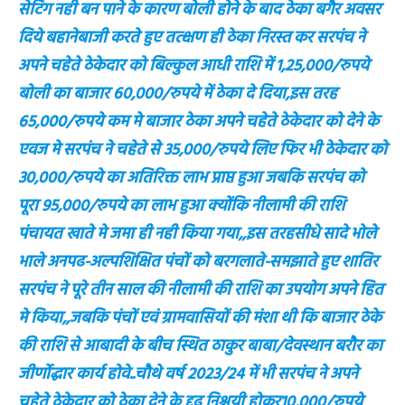
सेटिंग नही बन पाने के कारण बोली होने के बाद ठेका बगैर अवसर
दिये बहानेबाजी करते हुए तत्क्षण ही ठेका निरस्त कर सरपंच ने
अपने चहेते ठेकेदार को बिल्कुल आधी राशि में 1,25,000/रुपये
बोली का बाजार 60,000/रुपये में ठेका दे दिया,इस तरह
65,000/रुपये कम मे बाजार ठेका अपने चहेते ठेकेदार को देने के
एवज मे सरपंच ने चहेते से 35,000/रुपये लिए फिर भी ठेकेदार को
30,000/रुपये का अतिरिक्त लाभ प्राप्त हुआ जबकि सरपंच को
पूरा 95,000/रुपये का लाभ हुआ क्योंकि नीलामी की राशि
पंचायत खाते मे जमा ही नही किया गया,,इस तरहसीधे सादे भोले
भाले अनपढ-अल्पशिक्षित पंचों को बरगलाते-समझाते हुए शातिर
सरपंच ने पूरे तीन साल की नीलामी की राशि का उपयोग अपने हित
मे किया,,जबकि पंचों एवं ग्रामवासियों की मंशा थी कि बाजार ठेके
की राशि से आबादी के बीच स्थित ठाकुर बाबा/देवस्थान बरौर का
जीर्णोद्धार कार्य होवे..चौथे वर्ष 2023/24 में भी सरपंच ने अपने
चहेते ठेकेदार को ठेका देने के दृढ निश्चयी होकर10,000/रुपये