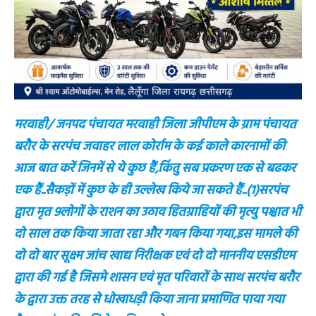
मरवाही/ जनपद पंचायत मरवाही जिला जीपीएम के ग्राम पंचायत
बरौर के सरपंच जवाहर लाल कोर्राम के कई काले कारनामों की
आज बात करें जिनमें से ये कुछ हैं,किंतु सब प्रकरण एक से बढकर
एक हैं..सैकड़ों में कुछ के ही उल्लेख किये जा सकते हैं..(1)सरपंच
द्वारा मृत 9लोगों के राशन का उठाव हितग्राहियों की मृत्यु पश्चात भी
दो साल तक किया जाता रहा और गबन किया गया,इस मामले की
दो दो बार सूक्ष्म जांच खाद्य निरीक्षक एवं दो दो माननीय एसडीएम
द्वारा की गई है जिसमे शासन एवं मृत परिवारों के साथ सरपंच बरौर
के द्वारा उक्त तरह से धोखाधड़ी किया जाना प्रमाणित पाया गया