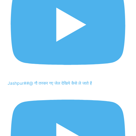
Jashpur##@ गौ तस्कर गए जेल देखिये कैसे ले जाते है