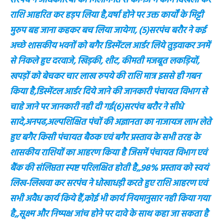
सरपंच ने अधिकारियों की मिलीभगत से कागज में काम दिखला कर
राशि आहरित कर हड़प लिया है,वर्षा होने पर उक्त कार्यों के मिट्टी
मुरुप बह जाना कहकर बच लिया जायेगा, (5)सरपंच बरौर ने कई
अच्छे शासकीय भवनों को बगैर डिस्मेंटल आर्डर लिये तुड़वाकर उनमें
से निकले हुए दरवाजे, खिड़की, शीट, कीमती मजबूत लकड़ियों,
खपड़ों को बेचकर चार लाख रुपये की राशि मात्र इससे ही गबन
किया है,डिस्मेंटल आर्डर दिये जाने की जानकारी पंचायत विभाग से
चाहे जाने पर जानकारी नही दी गई(6)सरपंच बरौर ने सीधे
सादे,अनपढ,अल्पशिक्षित पंचों की अज्ञानता का नाजायज लाभ लेते
हुए बगैर किसी पंचायत बैठक एवं बगैर प्रस्ताव के सभी तरह के
शासकीय राशियों का आहरण किया है जिसमें पंचायत विभाग एवं
बैंक की संलिप्तता स्पष्ट परिलक्षित होती है,,98% प्रस्ताव को स्वयं
लिख-लिखवा कर सरपंच ने धोखाधड़ी करते हुए राशि आहरण एवं
सभी अवैध कार्य किये हैं,कोई भी कार्य नियमानुसार नही किया गया
है,,सूक्ष्म और निष्पक्ष जांच होने पर दावे के साथ कहा जा सकता है