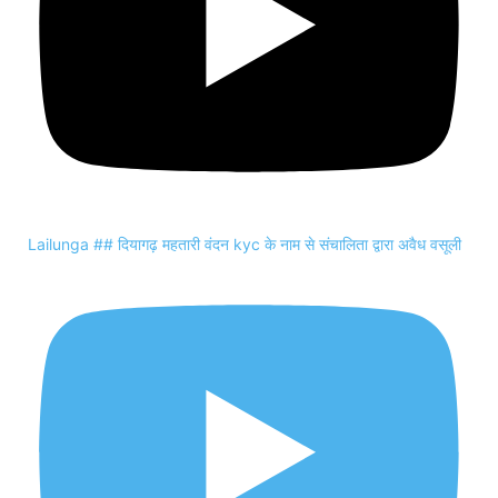
Lailunga ## दियागढ़ महतारी वंदन kyc के नाम से संचालिता द्वारा अवैध वसूली