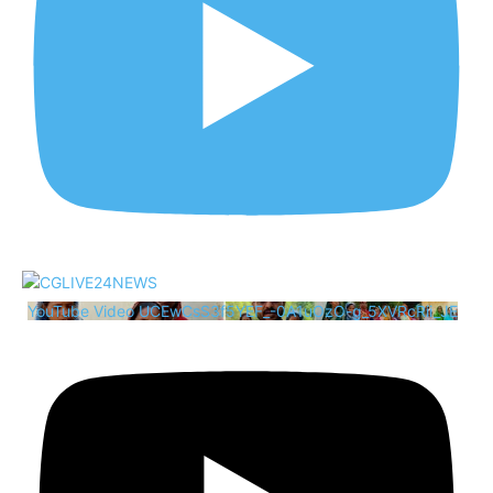
YouTube Video UCEwCsS3f5YEF_-0A1uOzO-g_5XVRcRii_JE