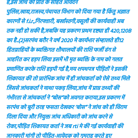
है,इस जांच की प्रति के सहित आवेदन
पुलिस,खाद्य,राजस्व,पंचायत विभाग को दिया गया है किंतु अज्ञात
कारणों से f.i.r.,गिरफ्तारी, बर्खास्तगी,वसूली की कार्यवाही अब
तक नही हो सकी है,जबकि यह प्रकरण प्रथम दृष्ट्या ही 420,120B
का है..(2)सरपंच बरौर ने वर्ष 2020 मे कार्यभार संम्हालते ही12
हितग्राहियों के ब्यक्तिगत शौचालयों की राशि फर्जी ढंग से
आहरित कर हड़प लिया इसमें भी मृत ब्यक्ति के नाम को गलत
प्रमाणित करके राशि हड़पी गई है,मय शपथपत्र पीड़ितों ने इसकी
शिकायत की तो प्रारंभिक जांच में ही जांचकर्ता को ऐसे तथ्य मिले
जिससे जांचकर्ता ने माथा पकड़ लिया,जांच में प्राप्त तथ्यों की
गंभीरता से जांचकर्ता ने “बोस”को अवगत कराया,इस प्रकरण में
सरपंच को बुरी तरह फसता देखकर ‘बोस” ने जांच को ही विराम
दिला दिया और नियुक्त जांच अधिकारी को जांच करने से
रोका,पीड़ित शिकायत कर्ता ने जब rti मे की गई कार्यवाही की
जानकारी मांगी तो पीड़ित-आवेदक को गुमराह करते हुए