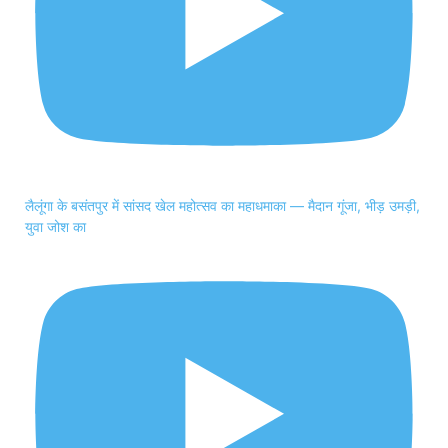
लैलूंगा के बसंतपुर में सांसद खेल महोत्सव का महाधमाका — मैदान गूंजा, भीड़ उमड़ी,
युवा जोश का