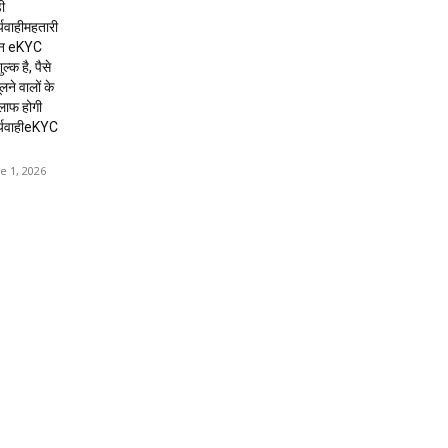
ी
्यवाहीमहतारी
दन eKYC
ल्क है, पैसे
लने वालों के
लाफ होगी
र्यवाहीeKYC
e 1, 2026