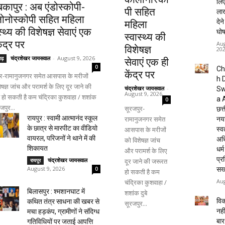
लि
िकापुर : अब एंडोस्कोपी-
पी सहित
लाख
ोनोस्कोपी सहित महिला
देन
महिला
स्थ्य की विशेषज्ञ सेवाएं एक
घो
स्वास्थ्य की
ेंद्र पर
Aug
विशेषज्ञ
20
चंद्रशेखर जायसवाल
-
August 9, 2026
गढ़
सेवाएं एक ही
0
Ch
केंद्र पर
ुर-रामानुजनगर समेत आसपास के मरीजों
h 
ेषज्ञ जांच और परामर्श के लिए दूर जाने की
चंद्रशेखर जायसवाल
-
Sw
August 9, 2026
हो सकती है कम चंद्रिका कुशवाहा / शशांक
a 
0
रजपुर...
सूरजपुर-
छत्त
रायपुर : स्वामी आत्मानंद स्कूल
रामानुजनगर समेत
नया
के छात्र से मारपीट का वीडियो
आसपास के मरीजों
स्व
वायरल, परिजनों ने थाने में की
अधि
को विशेषज्ञ जांच
शिकायत
धर्
और परामर्श के लिए
प्र
चंद्रशेखर जायसवाल
-
दूर जाने की जरूरत
रायपुर
August 9, 2026
सख
0
हो सकती है कम
Aug
चंद्रिका कुशवाहा /
बिलासपुर : श्मशानघाट में
शशांक दुबे
वि
कथित तंत्र साधना की खबर से
सूरजपुर...
नही
मचा हड़कंप, ग्रामीणों ने संदिग्ध
बार
गतिविधियों पर जताई आपत्ति