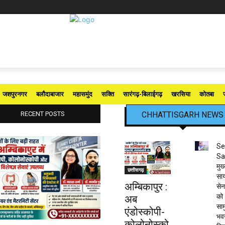
जशपुरनगर
बलौदाबाजार
महासमुंद
सक्ति
सारंगढ़-बिलाईगढ़
खरसिया
कोतबा
RECENT POSTS
CHHATTISGARH NEWS
Se
Sa
मुख
छत्तीसगढ़
साय
अम्बिकापुर :
से
को
अब
साम
एंडोस्कोपी-
भव
कोलोनोस्को