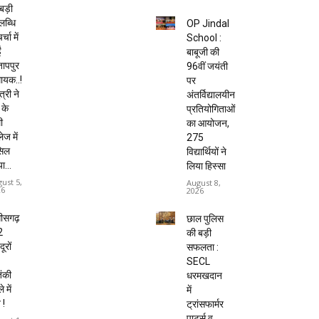
बड़ी
ब्धि
OP Jindal
र्चा में
School :
ं
बाबूजी की
तापपुर
96वीं जयंती
ायक..!
पर
त्री ने
अंतर्विद्यालयीन
 के
प्रतियोगिताओं
ी
का आयोजन,
ेज में
275
सिल
विद्यार्थियों ने
ा...
लिया हिस्सा
ust 5,
August 8,
26
2026
तीसगढ़
छाल पुलिस
2
की बड़ी
ूरों
सफलता :
SECL
ंकी
धरमखदान
 में
में
 !
ट्रांसफार्मर
पार्ट्स व