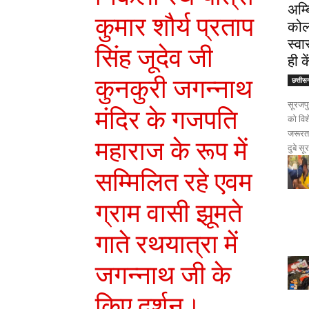
अम्ब
कुमार शौर्य प्रताप
कोल
स्वा
सिंह जूदेव जी
ही क
कुनकुरी जगन्नाथ
छत्तीस
सूरजप
मंदिर के गजपति
को विश
जरूरत 
महाराज के रूप में
दुबे सू
सम्मिलित रहे एवम
ग्राम वासी झूमते
गाते रथयात्रा में
जगन्नाथ जी के
किए दर्शन।