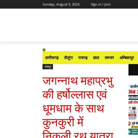
Sunday, August 9, 2026
Sign in / Join
छत्तीसगढ़
लैलूंगा
रायगढ़
छाल
तमनार
अम्बिकापुर
जशपुर
जगन्नाथ महाप्रभु
की हर्षोल्लास एवं
धूमधाम के साथ
कुनकुरी में
निकली रथ यात्रा