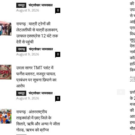
की 
चंद्रशेखर जायसवाल
-
रायपुर
उपल
August 9, 2026
0
से च
आई
रायगढ़ : यात्री ट्रेनों की
प्र
लेटलतीफी से यात्री हलाकान,
विध
उत्कल एक्सप्रेस 12 घंटे तक
सुपु
देरी से पहुंची
देश
चंद्रशेखर जायसवाल
-
रायगढ़
नाम
August 9, 2026
0
कॉल
हा
उरला सागर TMT प्लांट में
किय
फर्नेस ब्लास्ट, मजदूर घायल;
Aug
प्रबंधन पर सूचना छिपाने का
20
आरोप
छत्
चंद्रशेखर जायसवाल
-
रायपुर
के 
August 9, 2026
0
मजद
की
रायगढ़ : अंतरराष्ट्रीय
आत
ताइक्वांडो में छाए जिले के
हमले
सितारे, ऋषि और अन्या ने जीता
मौत
गोल्ड, ऋषभ को ब्रॉन्ज