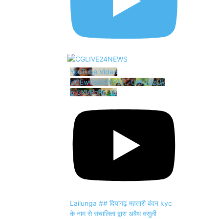
YouTube Video
UCEwCsS3f5YEF_-0A1uOzO-
g_5XVRcRii_JE
Lailunga ## दियागढ़ महतारी वंदन kyc
के नाम से संचालिता द्वारा अवैध वसूली