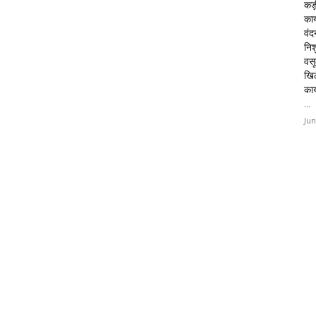
कड़
कार
वं
निशु
वसू
खि
का
...
Jun