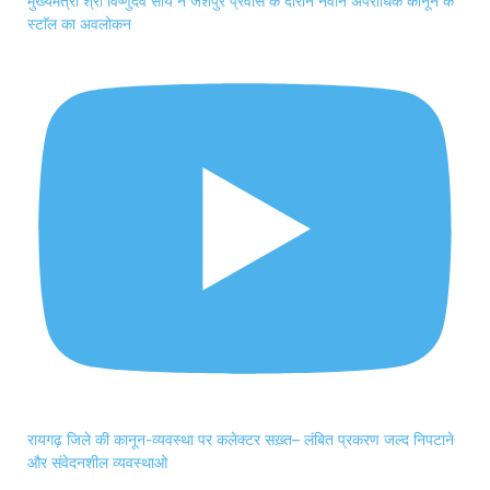
मुख्यमंत्री श्री विष्णुदेव साय ने जशपुर प्रवास के दौरान नवीन अपराधिक कानून के
स्टाॅल का अवलोकन
रायगढ़ जिले की कानून-व्यवस्था पर कलेक्टर सख़्त– लंबित प्रकरण जल्द निपटाने
और संवेदनशील व्यवस्थाओ