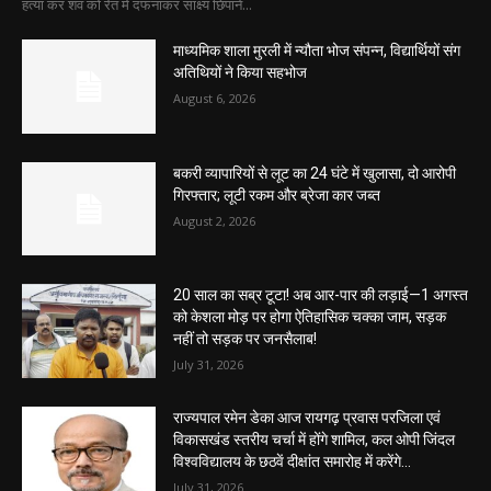
हत्या कर शव को रेत में दफनाकर साक्ष्य छिपाने...
माध्यमिक शाला मुरली में न्यौता भोज संपन्न, विद्यार्थियों संग
अतिथियों ने किया सहभोज
August 6, 2026
बकरी व्यापारियों से लूट का 24 घंटे में खुलासा, दो आरोपी
गिरफ्तार; लूटी रकम और ब्रेजा कार जब्त
August 2, 2026
20 साल का सब्र टूटा! अब आर-पार की लड़ाई—1 अगस्त
को केशला मोड़ पर होगा ऐतिहासिक चक्का जाम, सड़क
नहीं तो सड़क पर जनसैलाब!
July 31, 2026
राज्यपाल रमेन डेका आज रायगढ़ प्रवास परजिला एवं
विकासखंड स्तरीय चर्चा में होंगे शामिल, कल ओपी जिंदल
विश्वविद्यालय के छठवें दीक्षांत समारोह में करेंगे...
July 31, 2026