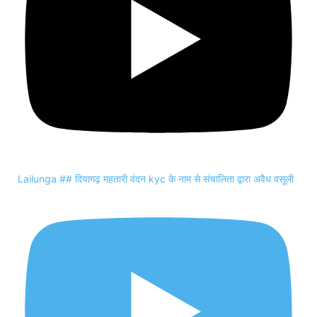
Lailunga ## दियागढ़ महतारी वंदन kyc के नाम से संचालिता द्वारा अवैध वसूली