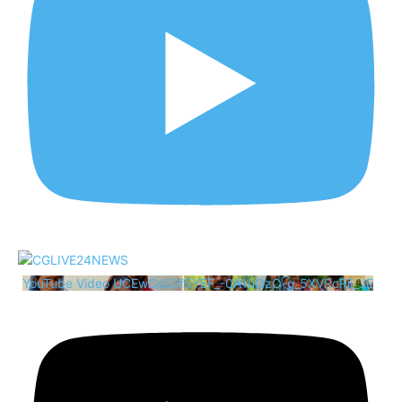
YouTube Video UCEwCsS3f5YEF_-0A1uOzO-g_5XVRcRii_JE