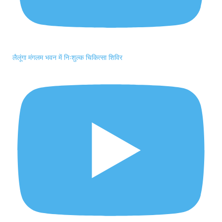
लैलूंगा मंगलम भवन में निःशुल्क चिकित्सा शिविर