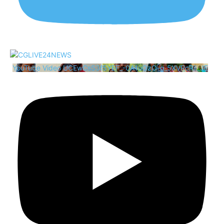
YouTube Video UCEwCsS3f5YEF_-0A1uOzO-g_5XVRcRii_JE