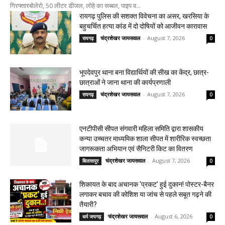
गिरफ्तारबोलेरो, 50 लीटर डीजल, लोहे का सब्बल, पाइप व...
रायगढ़ पुलिस की सशक्त विवेचना का असर, खरसिया के
बहुचर्चित हत्या कांड में दो दोषियों को आजीवन कारावास
चंद्रशेखर जायसवाल
-
August 7, 2026
रायगढ़
0
भूपदेवपुर थाना बना विद्यार्थियों की सीख का केंद्र, छात्र-
छात्राओं ने जाना थाना की कार्यप्रणाली
चंद्रशेखर जायसवाल
-
August 7, 2026
रायगढ़
0
एनटीपीसी सीपत संगवारी महिला समिति द्वारा शासकीय
कन्या उच्चतर माध्यमिक शाला सीपत में शारीरिक स्वच्छता
जागरूकता अभियान एवं सैनिटरी किट का वितरण
चंद्रशेखर जायसवाल
-
August 7, 2026
बिलासपुर
0
शिकायत के बाद अचानक ‘प्रकट’ हुई दुकान! पोस्टर-बैनर
लगाकर बचाव की कोशिश या जांच से पहले सबूत गढ़ने की
तैयारी?
चंद्रशेखर जायसवाल
-
August 6, 2026
धर्म जयगढ़
0