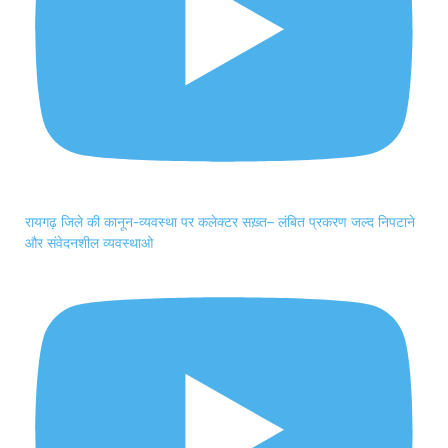
रायगढ़ जिले की कानून-व्यवस्था पर कलेक्टर सख़्त– लंबित प्रकरण जल्द निपटाने
और संवेदनशील व्यवस्थाओ