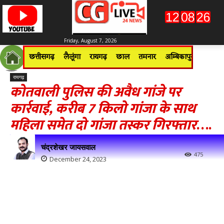
Friday, August 7, 2026
छत्तीसगढ़
लैलूंगा
रायगढ़
छाल
तमनार
अम्बिकापुर
जशपुरन
रायगढ़
कोतवाली पुलिस की अवैध गांजे पर
कार्रवाई, करीब 7 किलो गांजा के साथ
महिला समेत दो गांजा तस्कर गिरफ्तार
….
चंद्रशेखर जायसवाल
475
December 24, 2023