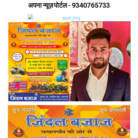
अपना न्यूज़ पोर्टल - 9340765733