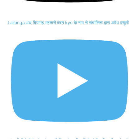
Lailunga ## दियागढ़ महतारी वंदन kyc के नाम से संचालिता द्वारा अवैध वसूली