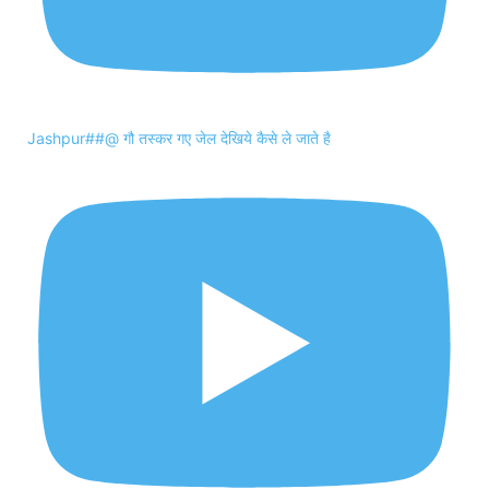
Jashpur##@ गौ तस्कर गए जेल देखिये कैसे ले जाते है