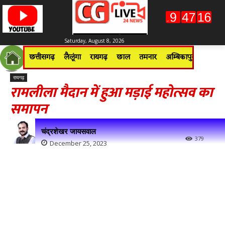
Saturday, August 8, 2026
छत्तीसगढ़
लैलूंगा
रायगढ़
छाल
तमनार
अम्बिकापुर
जशपुरन
रायगढ़
रामलीला मैदान में हुआ मड़ाई महोत्सव का
समापन
चंद्रशेखर जायसवाल
379
December 25, 2023