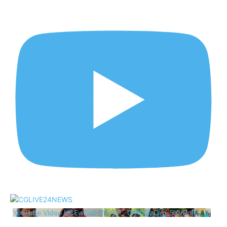
YouTube Video UCEwCsS3f5YEF_-0A1uOzO-g_5XVRcRii_JE