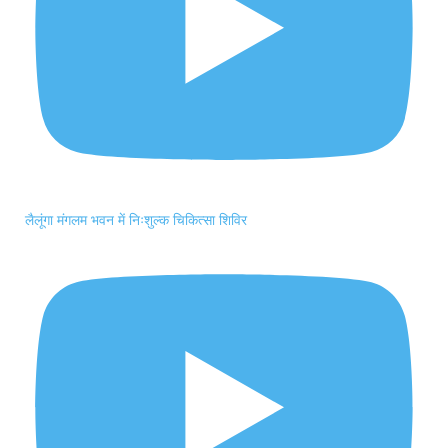
लैलूंगा मंगलम भवन में निःशुल्क चिकित्सा शिविर