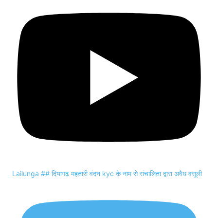
Lailunga ## दियागढ़ महतारी वंदन kyc के नाम से संचालिता द्वारा अवैध वसूली