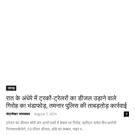
रायगढ़
रात के अंधेरे में ट्रकों-ट्रेलरों का डीजल उड़ाने वाले
गिरोह का भंडाफोड़, तमनार पुलिस की ताबड़तोड़ कार्रवाई
चंद्रशेखर जायसवाल
-
August 7, 2026
0
ट्रेलर का डीजल चोरी कर सस्ते दामों में बेचता था गिरोह, खरीदार समेत तीन आरोपी
गिरफ्तारबोलेरो, 50 लीटर डीजल, लोहे का सब्बल, पाइप व...