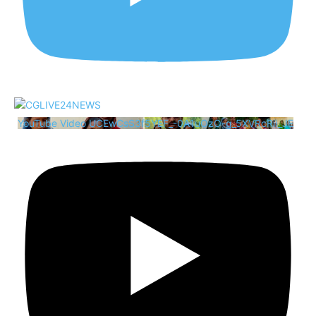
YouTube Video UCEwCsS3f5YEF_-0A1uOzO-g_5XVRcRii_JE