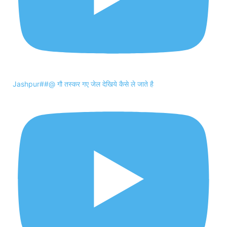
Jashpur##@ गौ तस्कर गए जेल देखिये कैसे ले जाते है