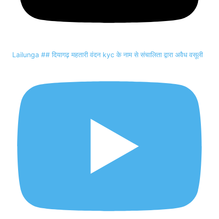
Lailunga ## दियागढ़ महतारी वंदन kyc के नाम से संचालिता द्वारा अवैध वसूली