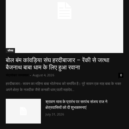
कोरबा
बोल बंम कांवड़िया संघ हरदीबाजार – रेंकी से जत्था
बैजनाथ बाबा धाम के लिए हुआ रवाना
चंद्रशेखर जायसवाल
-
August 4, 2026
0
हरदीबाजार:- सावन का महिना बाबा भोलेनाथ को समर्पित है। पूरे सावन एक माह बाबा के भक्त
अपने क्षेत्र के नजदीक जैसे कनकी धाम,पाली महादेव...
श्रावण मास के प्रारंभ पर सरपंच संजय राज ने
क्षेत्रवासियों को दी शुभकामनाएं
July 31, 2026