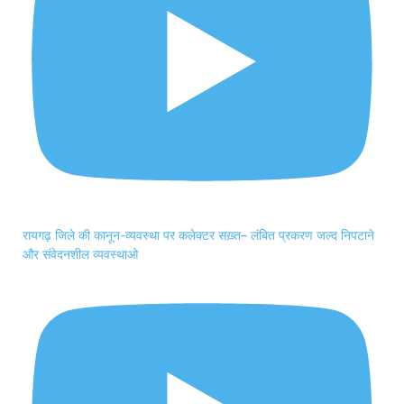
रायगढ़ जिले की कानून-व्यवस्था पर कलेक्टर सख़्त– लंबित प्रकरण जल्द निपटाने
और संवेदनशील व्यवस्थाओ