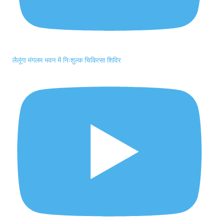
लैलूंगा मंगलम भवन में निःशुल्क चिकित्सा शिविर