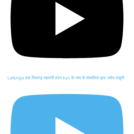
Lailunga ## दियागढ़ महतारी वंदन kyc के नाम से संचालिता द्वारा अवैध वसूली