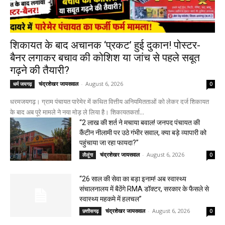
शिकायत के बाद अचानक ‘प्रकट’ हुई दुकान! पोस्टर-
बैनर लगाकर बचाव की कोशिश या जांच से पहले सबूत
गढ़ने की तैयारी?
चंद्रशेखर जायसवाल
-
August 6, 2026
धर्म जयगढ़
0
धरमजयगढ़। ग्राम पंचायत पारेमेर में कथित वित्तीय अनियमितताओं को लेकर दर्ज शिकायत
के बाद अब पूरे मामले ने नया मोड़ ले लिया है। शिकायतकर्ता...
“2 लाख की शर्त ने मचाया बवाल! जनपद पंचायत की
कैंटीन नीलामी पर उठे गंभीर सवाल, क्या बड़े व्यापारी को
पहुंचाया जा रहा फायदा?”
चंद्रशेखर जायसवाल
-
August 6, 2026
लैलूंगा
0
“26 साल की सेवा का बड़ा इनाम! अब स्वास्थ्य
संचालनालय में बैठेंगे RMA डॉक्टर, सरकार के फैसले से
स्वास्थ्य महकमे में हलचल”
चंद्रशेखर जायसवाल
-
August 6, 2026
छत्तीसगढ़
0