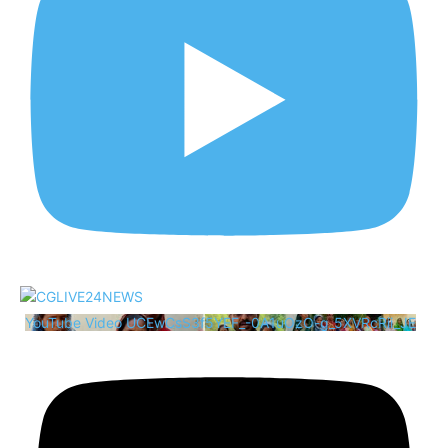
YouTube Video UCEwCsS3f5YEF_-0A1uOzO-g_5XVRcRii_JE