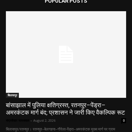
POPULAR POSTS
बिलासपुर
बांसाझाल में पुलिया क्षतिग्रस्त, रतनपुर–पेंड्रा–
अमरकंटक मार्ग बंद; प्रशासन ने जारी किए वैकल्पिक रूट
चंद्रशेखर जायसवाल
-
August 2, 2026
0
बिलासपुर/रतनपुर। रतनपुर–बेलगहना–गौरेला-पेंड्रा–अमरकंटक मुख्य मार्ग पर ग्राम