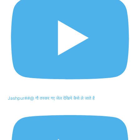
Jashpur##@ गौ तस्कर गए जेल देखिये कैसे ले जाते है