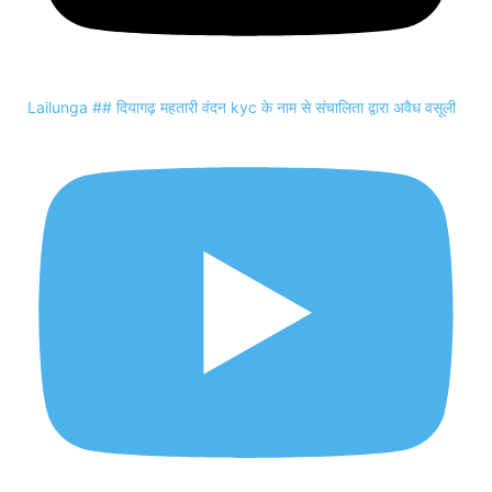
Lailunga ## दियागढ़ महतारी वंदन kyc के नाम से संचालिता द्वारा अवैध वसूली