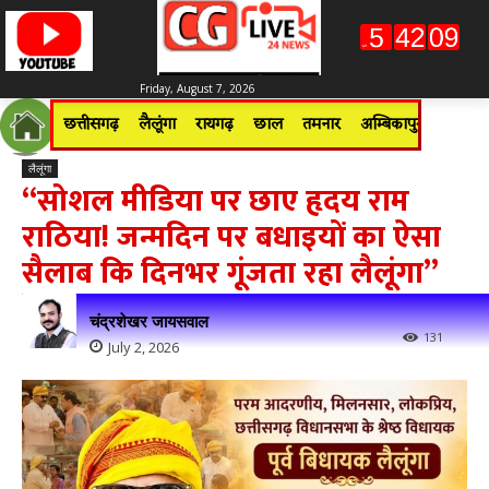
Friday, August 7, 2026
छत्तीसगढ़
लैलूंगा
रायगढ़
छाल
तमनार
अम्बिकापुर
जशपुरन
लैलूंगा
“सोशल मीडिया पर छाए हृदय राम
राठिया! जन्मदिन पर बधाइयों का ऐसा
सैलाब कि दिनभर गूंजता रहा लैलूंगा”
चंद्रशेखर जायसवाल
131
July 2, 2026