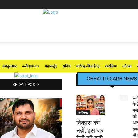
जशपुरनगर
बलौदाबाजार
महासमुंद
सक्ति
सारंगढ़-बिलाईगढ़
खरसिया
कोतबा
CHHATTISGARH NEWS
RECENT POSTS
छत्
के 
मजद
छत्तीसगढ़
की
विकास की
आत
हमले
नहीं, इस बार
मौत