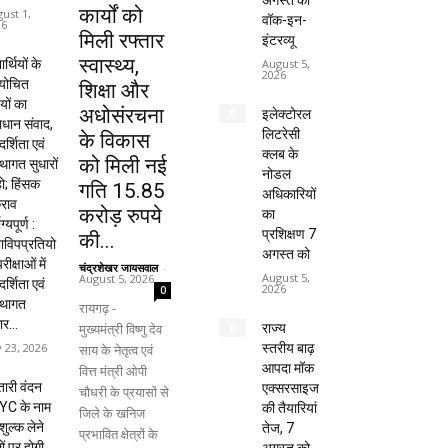
अगस्त को
कार्यों को
ust 1,
वॉक-इन-
26
मिली रफ्तार
इंटरव्यू
स्वास्थ्य,
यार्थियों के
August 5,
2026
ायोचित
शिक्षा और
यों का
अधोसंरचना
इलेक्टोरल
धान संवाद,
लिटरेसी
के विकास
दर्शिता एवं
क्लब के
को मिली नई
्थागत सुधारों
नोडल
हो; हिंसक
गति 15.85
अधिकारियों
राव
करोड़ रुपये
का
ाग्यपूर्ण :
प्रशिक्षण 7
की...
विपप्रतियो
अगस्त को
रीक्षाओं में
चंद्रशेखर जायसवाल
-
August 5,
August 5, 2026
दर्शिता एवं
2026
0
्थागत
रायगढ़ -
ार...
मुख्यमंत्री विष्णु देव
राज्य
y 23, 2026
स्तरीय बाढ़
साय के नेतृत्व एवं
आपदा मॉक
वित्त मंत्री ओपी
ारी वंदन
एक्सरसाइज
चौधरी के प्रयासों से
YC के नाम
की तैयारियां
जिले के खनिज
शुल्क लेने
तेज, 7
प्रभावित क्षेत्रों के
ों पर होगी