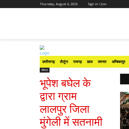
Thursday, August 6, 2026
Sign in / Join
छत्तीसगढ़
लैलूंगा
रायगढ़
छाल
तमनार
अम्बिकापुर
बेमेतरा
भूपेश बघेल के
द्वारा ग्राम
लालपुर जिला
मुंगेली में सतनामी