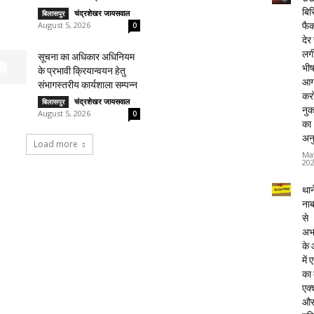
बिस
चंद्रशेखर जायसवाल
-
बिलासपुर
August 5, 2026
फैक्
0
देर
लग
सूचना का अधिकार अधिनियम
भी
के प्रभावी क्रियान्वयन हेतु
आग
संभागस्तरीय कार्यशाला सम्पन्न
करो
चंद्रशेखर जायसवाल
-
बिलासपुर
नु
August 5, 2026
0
का
अन
Load more
Ma
20
थाने
ना
से
अभ
के
में
का
एक्
औ