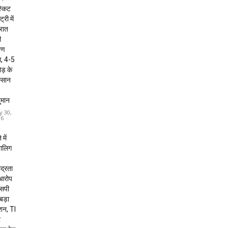
्किट
ट्री में
 रात
ी
षण
, 4-5
ड़ के
कसान
ुमान
y 30,
26
 में
बालिग
द्रता
 आरोप
 एसपी
 बड़ा
शन, TI
र