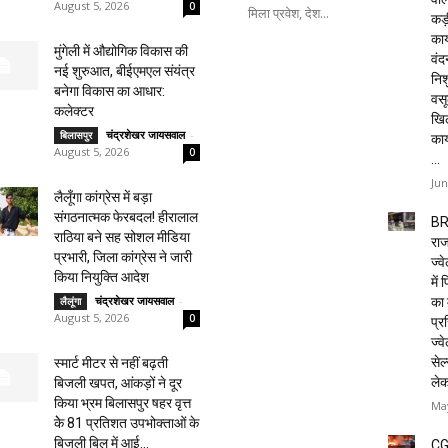
August 5, 2026
0
मिला प्रवेश, देश...
कड़
कार
मुंगेली में औद्योगिक विकास की
वं
नई शुरुआत, बीईएमएल संयंत्र
निशु
बनेगा विकास का आधार:
वसू
कलेक्टर
खि
चंद्रशेखर जायसवाल
-
बिलासपुर
का
August 5, 2026
0
...
Jun
लैलूँगा कांग्रेस में बड़ा
संगठनात्मक फेरबदल! हीरालाल
BR
राठिया बने सह सोशल मीडिया
राज
प्रभारी, जिला कांग्रेस ने जारी
ज्व
किया नियुक्ति आदेश
में
चंद्रशेखर जायसवाल
-
का 
लैलूंगा
August 5, 2026
0
प्रस
ज्वे
सेल
स्मार्ट मीटर से नहीं बढ़ती
ले
बिजली खपत, आंकड़ों ने दूर
किया भ्रम बिलासपुर षहर वृत्त
May
केे 81 प्रतिशत उपभोक्ताओं के
बिजली बिल में आई...
CG