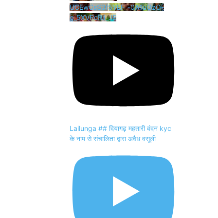
UCEwCsS3f5YEF_-0A1uOzO-
g_5XVRcRii_JE
Lailunga ## दियागढ़ महतारी वंदन kyc
के नाम से संचालिता द्वारा अवैध वसूली