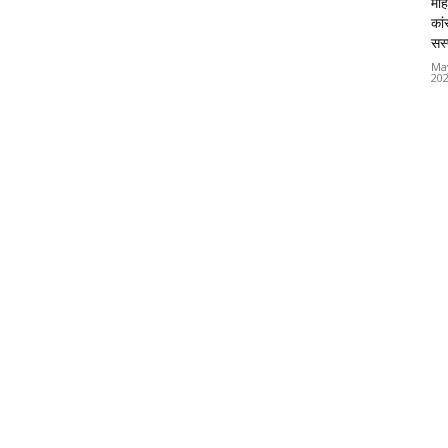
महि
कां
सस्
Ma
20