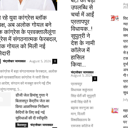
बेटी की बड़ी
Aug
उपलब्धि से
20
चर्चा में आईं
 रहे युवा कांग्रेस ब्लॉक
विद्
प्रतापपुर
यक्ष, अब अलोक गोयल बने
न्य
विधायक..!
विष
क कांग्रेस के प्रवक्तालैलूंगा
सुपुत्री ने
समा
्रेस में संगठनात्मक फेरबदल,
पार
देश के नामी
क गोयल को मिली नई
संस
कॉलेज में
मेदारी
से 
हासिल
टक
चंद्रशेखर जायसवाल
-
August 5, 2026
0
किया...
दुर्भ
अभा
ा कांग्रेस में बड़ा संगठनात्मक फेरबदल, अलोक
चंद्रशेखर जायसवाल
-
August 5, 2026
गी प
ने प्रवक्ताजिला कांग्रेस ने जारी किया
0
पार
ति आदेश, संगठन को मजबूत करने नई टीम
प्रतापपुर
संस
लूंगा/रायगढ़, 5...
विधायक शकुंतला
सुध
डीजी जेल हिमांशु गुप्ता ने
सिंह पोर्ते की सुपुत्री
Jul
बिलासपुर केंद्रीय जेल का
तन्वी सिंह पोर्ते ने
किया आकस्मिक निरीक्षण
बढ़ाया सरगुजा का
महत
कैदियों के लिए कई नई
मान, दिल्ली
eK
सुविधाओं की दी स्वीकृति
विश्वविद्यालय के
पर 
चंद्रशेखर जायसवाल
-
बिलासपुर
रामजस कॉलेज में
वाल