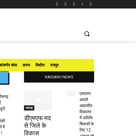
जांजगीर चांपा
डभरा
पिथौरा
रायपुर
RAIGARH NEWS
एकलव्य
तीसगढ़
आदर्श
2
आवासीय
रायगढ़
ूरों
विद्यालय
डीएमएफ मद
में अतिथि
ंकी
शिक्षकों के
से जिले के
 में
लिए 12
विकास
 !