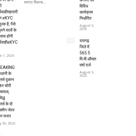
अगस्त को
समग्र विकास...
ी
विविध
्यवाहीमहतारी
कार्यक्रम
दन eKYC
निर्धारित
ल्क है, पैसे
August 5,
2026
लने वालों के
लाफ होगी
रायगढ़
र्यवाहीeKYC
जिले में
565.5
e 1, 2026
मि.मी.औसत
वर्षा दर्ज
EAKING:
August 5,
धानी के
2026
ेलर्स दुकान
 फिर चोरी
मामला,
िद्ध
लर्स के दो
्समैन जेवर
कर फरार
 30, 2026
 :