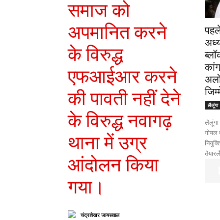
समाज को
अपमानित करने
पहले
अध्
के विरुद्ध
ब्लॉ
कांग
एफआईआर करने
अलो
जिम्
की पावती नहीं देने
लैलूंगा
के विरुद्ध नवागढ़
लैलूंग
गोयल ब
थाना में उग्र
नियुक्
तैयारलै
आंदोलन किया
गया।
चंद्रशेखर जायसवाल