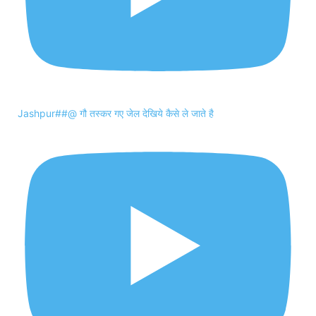
Jashpur##@ गौ तस्कर गए जेल देखिये कैसे ले जाते है