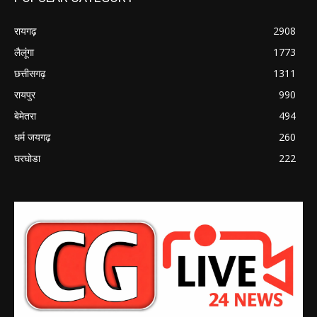
रायगढ़
2908
लैलूंगा
1773
छत्तीसगढ़
1311
रायपुर
990
बेमेतरा
494
धर्म जयगढ़
260
घरघोडा
222