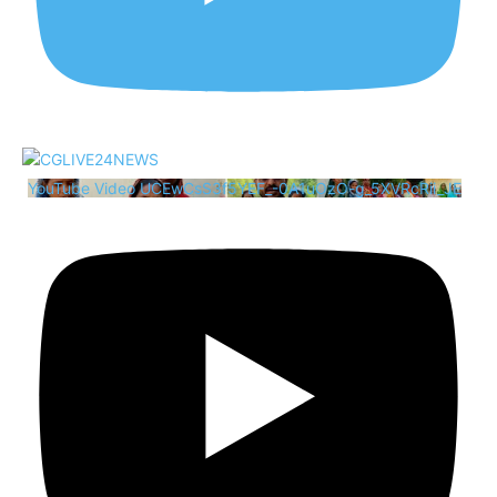
YouTube Video UCEwCsS3f5YEF_-0A1uOzO-g_5XVRcRii_JE