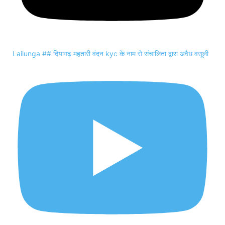
Lailunga ## दियागढ़ महतारी वंदन kyc के नाम से संचालिता द्वारा अवैध वसूली