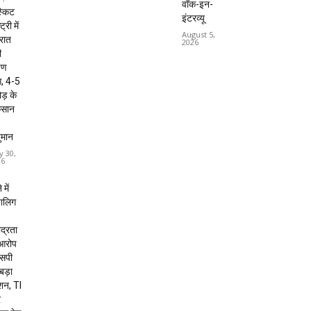
वॉक-इन-
्किट
इंटरव्यू
ट्री में
August 5,
 रात
2026
ी
षण
, 4-5
ड़ के
कसान
ुमान
y 30,
26
 में
बालिग
द्रता
 आरोप
 एसपी
 बड़ा
शन, TI
र