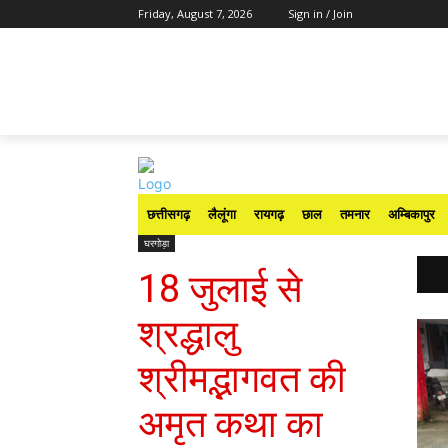
Friday, August 7, 2026
Sign in / Join
छत्तीसगढ़
लैलूंगा
रायगढ़
छाल
तमनार
अम्बिकापुर
घरगोड़ा
18 जुलाई से
श्रद्धालु
श्रीमद्भागवत की
अमृत कथा का