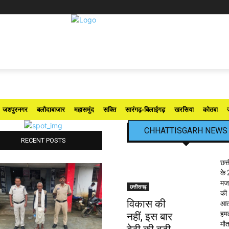
जशपुरनगर
बलौदाबाजार
महासमुंद
सक्ति
सारंगढ़-बिलाईगढ़
खरसिया
कोतबा
CHHATTISGARH NEWS
RECENT POSTS
छत्
के 
मजद
छत्तीसगढ़
की
विकास की
आत
हमले
नहीं, इस बार
मौत