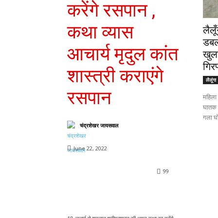
करेंगे रसपान ,
कथा व्यास
लैलू
डबल 
आचार्य मृदुल कांत
खुल
गिरफ
शास्त्री कराएंगे
लैलूंगा
रसपान
महिला 
घातक च
गला घो
चंद्रशेखर जायसवाल
June 22, 2022
99