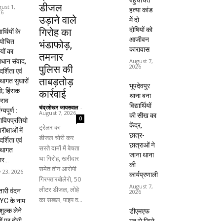
बहुचर्चित
डीजल
ust 1,
हत्या कांड
26
उड़ाने वाले
में दो
दोषियों को
गिरोह का
यार्थियों के
आजीवन
ायोचित
भंडाफोड़,
कारावास
यों का
तमनार
धान संवाद,
August 7,
2026
पुलिस की
दर्शिता एवं
ताबड़तोड़
्थागत सुधारों
भूपदेवपुर
हो; हिंसक
कार्रवाई
थाना बना
राव
विद्यार्थियों
चंद्रशेखर जायसवाल
-
ाग्यपूर्ण :
August 7, 2026
की सीख का
0
विपप्रतियो
केंद्र,
ट्रेलर का
रीक्षाओं में
छात्र-
डीजल चोरी कर
दर्शिता एवं
छात्राओं ने
सस्ते दामों में बेचता
्थागत
जाना थाना
था गिरोह, खरीदार
ार...
की
समेत तीन आरोपी
y 23, 2026
कार्यप्रणाली
गिरफ्तारबोलेरो, 50
August 7,
लीटर डीजल, लोहे
ारी वंदन
2026
का सब्बल, पाइप व...
YC के नाम
शुल्क लेने
डीएमएफ
ों पर होगी