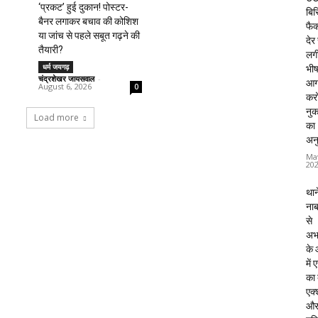
‘प्रकट’ हुई दुकान! पोस्टर-
बिस
बैनर लगाकर बचाव की कोशिश
फैक्
या जांच से पहले सबूत गढ़ने की
देर
तैयारी?
लग
धर्म जयगढ़
भी
चंद्रशेखर जायसवाल
-
आग
August 6, 2026
0
करो
नु
Load more
का
अन
Ma
20
थाने
ना
से
अभ
के
में
का
एक्
औ