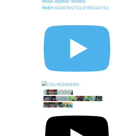
संपादक-चंद्रशेखर जायसवाल
मोबाईल-9340765733,9165043133
YouTube Video
UCEwCsS3f5YEF_-0A1uOzO-
g_5XVRcRii_JE