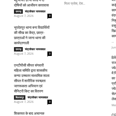
बहुचर्चित हत्या कांड में दो
मिला प्रवेश, देश...
कड़
दोषियों को आजीवन कारावास
कार
चंद्रशेखर जायसवाल
-
रायगढ़
वं
August 7, 2026
0
निशु
वसू
भूपदेवपुर थाना बना विद्यार्थियों
खि
की सीख का केंद्र, छात्र-
का
छात्राओं ने जाना थाना की
...
कार्यप्रणाली
Jun
चंद्रशेखर जायसवाल
-
रायगढ़
August 7, 2026
0
BR
राज
एनटीपीसी सीपत संगवारी
ज्व
महिला समिति द्वारा शासकीय
में
कन्या उच्चतर माध्यमिक शाला
का 
सीपत में शारीरिक स्वच्छता
प्रस
जागरूकता अभियान एवं
ज्वे
सैनिटरी किट का वितरण
सेल
चंद्रशेखर जायसवाल
-
बिलासपुर
ले
August 7, 2026
0
May
शिकायत के बाद अचानक
CG