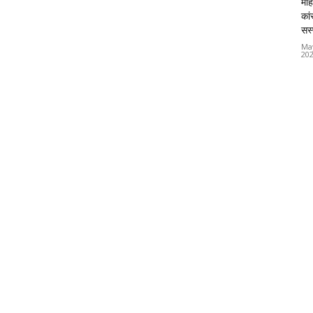
महि
कां
सस्
Ma
20