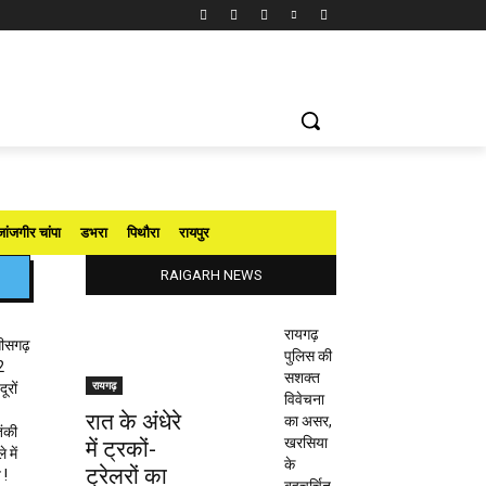
जांजगीर चांपा
डभरा
पिथौरा
रायपुर
RAIGARH NEWS
रायगढ़
तीसगढ़
पुलिस की
2
सशक्त
रायगढ़
ूरों
विवेचना
रात के अंधेरे
का असर,
ंकी
खरसिया
में ट्रकों-
 में
के
ट्रेलरों का
 !