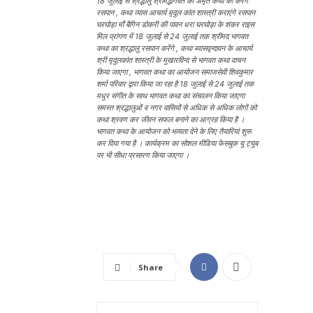
18 जुलाई से श्रद्धालु श्रीमद्भागवत की अमृत कथा का करेंगे
रसपान , कथा व्यास आचार्य मृदुल कांत शास्त्री कराएंगे रसपान
घरघोड़ा माँ बैगिन डोकरी की पावन धरा घरघोड़ा के शंकर राइस
मिल प्रांगण में 18 जुलाई से 24 जुलाई तक श्रीमद भागवत
कथा का श्रद्धालु रसपान करेंगे , कथा ब्यासवृन्दावन के आचार्य
श्री मृदुलकांत शास्त्री के मुखारविन्द से भागवत कथा वाचन
किया जाएगा , भागवत कथा का आयोजन समाजसेवी शिवकुमार
शर्मा परिवार द्वारा किया जा रहा है 18 जुलाई से 24 जुलाई तक
मधुर संगीत के साथ भागवत कथा का संचालन किया जाएगा
समस्त श्रद्धालुओं व नगर वासियों से अधिक से अधिक लोगों को
कथा श्रवण कर जीवन सफल बनाने का आग्रह किया है ।
भागवत कथा के आयोजन को भव्यता देने के लिए तैयारियां शुरू
कर दिया गया है । कार्यक्रम का सोशल मीडिया फेसबुक यू ट्यूब
पर भी सीधा प्रसारण किया जाएगा ।
Share