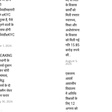
मद से जिले
ी
के विकास
्यवाहीमहतारी
कार्यों को
दन eKYC
मिली रफ्तार
ल्क है, पैसे
स्वास्थ्य,
लने वालों के
शिक्षा और
लाफ होगी
अधोसंरचना
र्यवाहीeKYC
के विकास
को मिली नई
गति 15.85
e 1, 2026
करोड़ रुपये
की...
EAKING:
धानी के
August 5,
2026
ेलर्स दुकान
 फिर चोरी
एकलव्य
मामला,
आदर्श
िद्ध
आवासीय
लर्स के दो
विद्यालय
्समैन जेवर
में अतिथि
कर फरार
शिक्षकों के
 30, 2026
लिए 12
अगस्त को
 :