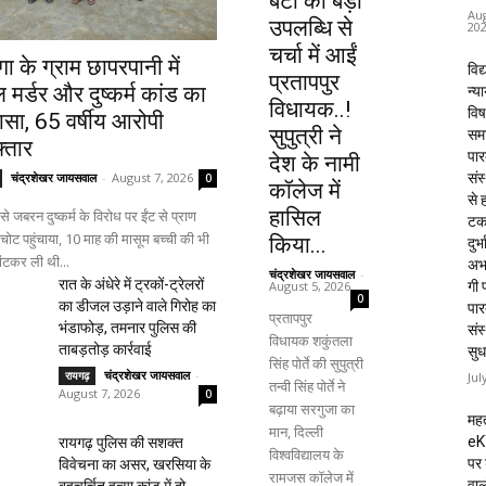
बेटी की बड़ी
Aug
उपलब्धि से
20
चर्चा में आईं
ँगा के ग्राम छापरपानी में
विद्
प्रतापपुर
मर्डर और दुष्कर्म कांड का
न्य
विधायक..!
विष
ासा, 65 वर्षीय आरोपी
सुपुत्री ने
समा
्तार
पार
देश के नामी
संस
चंद्रशेखर जायसवाल
-
August 7, 2026
0
कॉलेज में
से 
हासिल
से जबरन दुष्कर्म के विरोध पर ईंट से प्राण
टक
ोट पहुंचाया, 10 माह की मासूम बच्ची की भी
किया...
दुर्भ
ंटकर ली थी...
अभा
चंद्रशेखर जायसवाल
-
रात के अंधेरे में ट्रकों-ट्रेलरों
August 5, 2026
गी प
0
का डीजल उड़ाने वाले गिरोह का
पार
प्रतापपुर
भंडाफोड़, तमनार पुलिस की
संस
विधायक शकुंतला
ताबड़तोड़ कार्रवाई
सुध
सिंह पोर्ते की सुपुत्री
चंद्रशेखर जायसवाल
-
रायगढ़
Jul
तन्वी सिंह पोर्ते ने
August 7, 2026
0
बढ़ाया सरगुजा का
महत
मान, दिल्ली
eK
रायगढ़ पुलिस की सशक्त
विश्वविद्यालय के
पर 
विवेचना का असर, खरसिया के
रामजस कॉलेज में
वाल