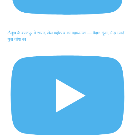
लैलूंगा के बसंतपुर में सांसद खेल महोत्सव का महाधमाका — मैदान गूंजा, भीड़ उमड़ी,
युवा जोश का