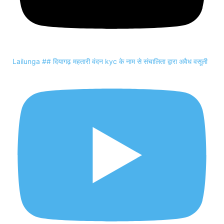
Lailunga ## दियागढ़ महतारी वंदन kyc के नाम से संचालिता द्वारा अवैध वसूली