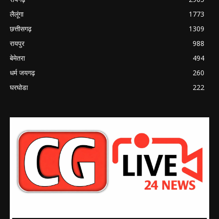
लैलूंगा
1773
छत्तीसगढ़
1309
रायपुर
988
बेमेतरा
494
धर्म जयगढ़
260
घरघोडा
222