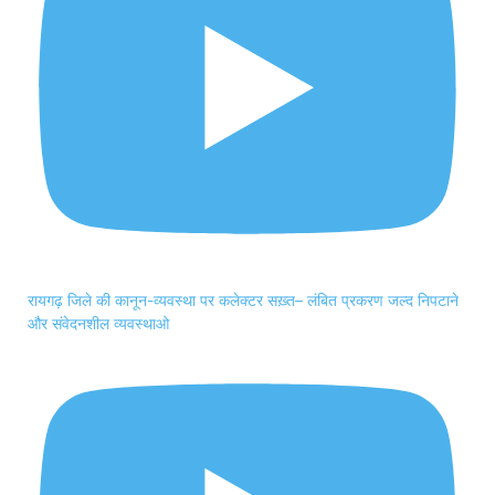
रायगढ़ जिले की कानून-व्यवस्था पर कलेक्टर सख़्त– लंबित प्रकरण जल्द निपटाने
और संवेदनशील व्यवस्थाओ