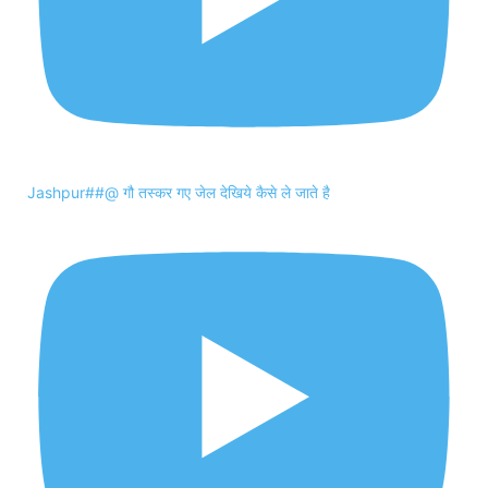
Jashpur##@ गौ तस्कर गए जेल देखिये कैसे ले जाते है