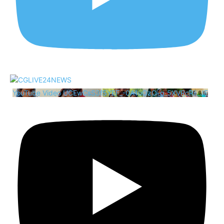
YouTube Video UCEwCsS3f5YEF_-0A1uOzO-g_5XVRcRii_JE