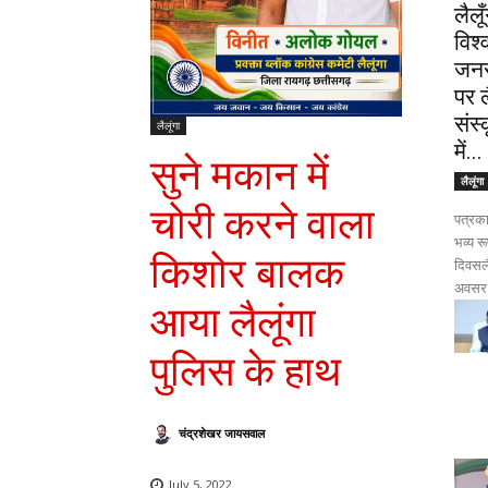
लैलू
विश
जनस
पर ल
संस
लैलूंगा
में...
सुने मकान में
लैलूंगा
चोरी करने वाला
पत्रका
भव्य र
किशोर बालक
दिवसलै
अवसर प
आया लैलूंगा
पुलिस के हाथ
चंद्रशेखर जायसवाल
July 5, 2022