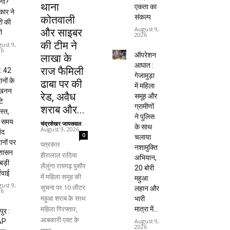
ंगा?
थाना
एकता का
ार ने
संकल्प
कोतवाली
ी की
August 9,
और साइबर
ी
2026
की टीम ने
ust 9,
26
ऑपरेशन
लाखा के
आघात :
राज फैमिली
ग : 42
गेजामुड़ा
नों के
ढाबा पर की
में महिला
्खनन
रेड, अवैध
समूह और
टे
ग्रामीणों
शराब और...
स्त,
ने पुलिस
े समय
चंद्रशेखर जायसवाल
-
के साथ
August 9, 2026
बंद
0
चलाया
नों पर
पत्रकार
नशामुक्ति
रशासन
हीरालाल राठिया
अभियान,
बड़ी
लैलूंगा रायगढ़ पुसौर
20 बोरी
्रवाई
में महिला समूह की
महुआ
ust 9,
सूचना पर 10 लीटर
लहान और
26
महुआ शराब के साथ
भारी
महिला गिरफ्तार,
मात्रा में...
पुर :
आबकारी एक्ट के
AP
August 9,
2026