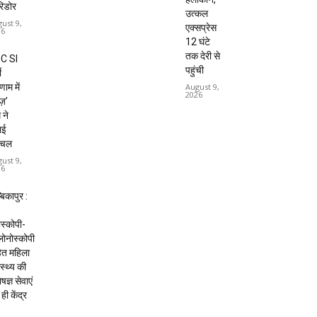
रिडोर
उत्कल
ust 9,
एक्सप्रेस
26
12 घंटे
तक देरी से
C SI
पहुंची
ी
णाम में
August 9,
2026
ूज़’
 ने
ाई
चल
ust 9,
26
बिकापुर :
ोस्कोपी-
ोनोस्कोपी
ित महिला
ास्थ्य की
षज्ञ सेवाएं
ही केंद्र