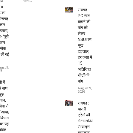
तहत...
सद
जय
रायगढ़ :
ह का
PG सीट
तीसगढ़
बढ़ाने की
कार
मांग को
हमला,
लेकर
- ‘पूरी
NSUI का
कार
भूख
ईजैक
हड़ताल,
 ली गई
हर कक्षा में
15
ust 9,
अतिरिक्त
26
सीटों की
मांग
 में
े बाघ
August 9,
2026
हुई
चान,
रायगढ़ :
़ोबा से
यात्री
ं आया;
ट्रेनों की
 विभाग
लेटलतीफी
ाश रहा
से यात्री
ावित
हलाकान,