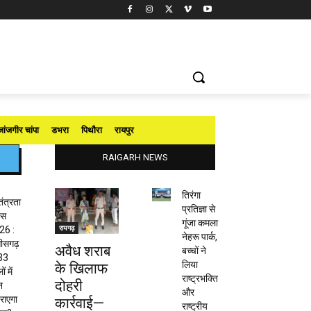
जांजगीर चांपा
डभरा
पिथौरा
रायपुर
RAIGARH NEWS
तिरंगा
तंत्रता
प्रतिज्ञा से
वस
गूंजा कमला
रायगढ़
26 :
नेहरू पार्क,
तीसगढ़
अवैध शराब
बच्चों ने
 33
लिया
के खिलाफ
ं में
राष्ट्रभक्ति
दोहरी
न
और
राएगा
कार्रवाई—
राष्ट्रीय