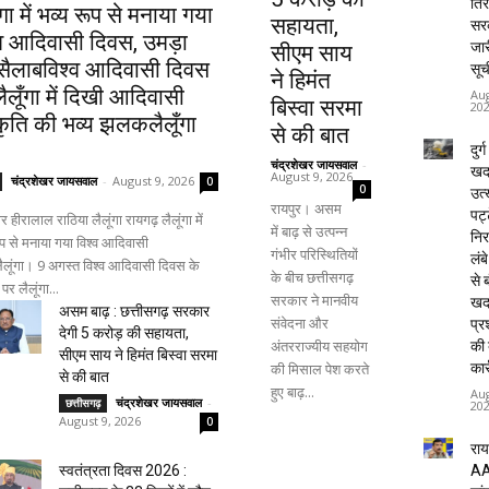
तिर
ँगा में भव्य रूप से मनाया गया
सहायता,
सरक
्व आदिवासी दिवस, उमड़ा
जार
सीएम साय
ैलाबविश्व आदिवासी दिवस
सूच
ने हिमंत
ैलूँगा में दिखी आदिवासी
Aug
बिस्वा सरमा
20
्कृति की भव्य झलकलैलूँगा
से की बात
दुर्
चंद्रशेखर जायसवाल
-
खदा
August 9, 2026
चंद्रशेखर जायसवाल
-
August 9, 2026
0
0
उत
रायपुर। असम
पट्
र हीरालाल राठिया लैलूंगा रायगढ़ लैलूंगा में
में बाढ़ से उत्पन्न
निर
ूप से मनाया गया विश्व आदिवासी
गंभीर परिस्थितियों
लंब
लूंगा। 9 अगस्त विश्व आदिवासी दिवस के
के बीच छत्तीसगढ़
से 
र लैलूंगा...
सरकार ने मानवीय
खदा
असम बाढ़ : छत्तीसगढ़ सरकार
संवेदना और
प्
देगी 5 करोड़ की सहायता,
अंतरराज्यीय सहयोग
की 
सीएम साय ने हिमंत बिस्वा सरमा
की मिसाल पेश करते
कार
से की बात
हुए बाढ़...
Aug
चंद्रशेखर जायसवाल
-
छत्तीसगढ़
20
August 9, 2026
0
राय
A
स्वतंत्रता दिवस 2026 :