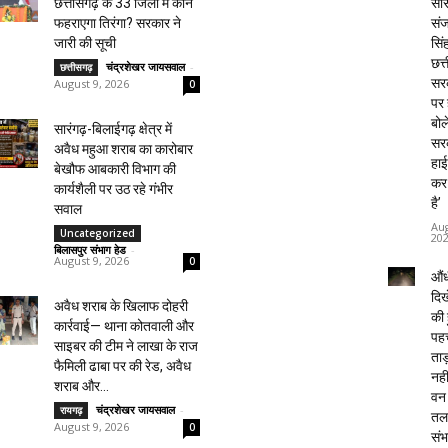
सां
छत्तीसगढ़ के 33 जिलों में कौन
सं
फहराएगा तिरंगा? सरकार ने
सिं
जारी की सूची
छत्
चंद्रशेखर जायसवाल
-
छत्तीसगढ़
सर
August 9, 2026
0
पर 
बोले
सारंगढ़-बिलाईगढ़ क्षेत्र में
सर
अवैध महुआ शराब का कारोबार
हा
बेखौफ आबकारी विभाग की
कर
कार्यशैली पर उठ रहे गंभीर
है’
सवाल
Aug
Uncategorized
20
बिलासपुर संभाग हेड
-
August 9, 2026
0
औंधी
दिख
अवैध शराब के खिलाफ दोहरी
की 
कार्रवाई— थाना कोतवाली और
पह
साइबर की टीम ने लाखा के राज
ताड
फैमिली ढाबा पर की रेड, अवैध
नही
शराब और...
वन
चंद्रशेखर जायसवाल
-
रायगढ़
तल
August 9, 2026
0
संभ