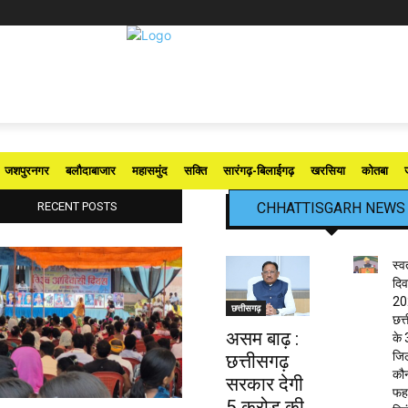
जशपुरनगर
बलौदाबाजार
महासमुंद
सक्ति
सारंगढ़-बिलाईगढ़
खरसिया
कोतबा
RECENT POSTS
CHHATTISGARH NEWS
स्व
दि
20
छत्तीसगढ़
छत्
असम बाढ़ :
के
जिलो
छत्तीसगढ़
कौ
सरकार देगी
फह
5 करोड़ की