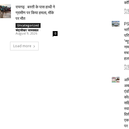
कॉ
रायगढ़ : बस्ती के पास हाथी ने
Aug
20
ग्रामीण पर किया हमला, मौके
पर मौत
PS
Uncategorized
भर्त
चंद्रशेखर जायसवाल
-
August 9, 2026
0
परि
‘न्य
Load more
नाम
मच
हल
Aug
20
अम्
अब
एंड
कोल
सह
स्व
विशे
एक 
पर