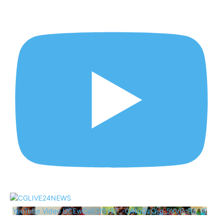
YouTube Video UCEwCsS3f5YEF_-0A1uOzO-g_5XVRcRii_JE