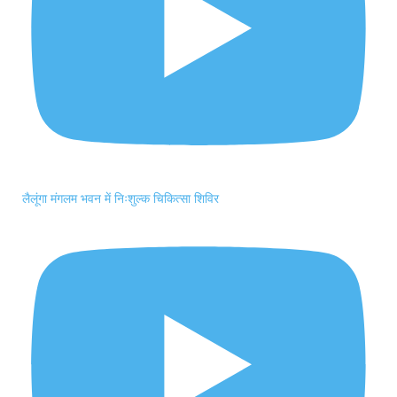
लैलूंगा मंगलम भवन में निःशुल्क चिकित्सा शिविर