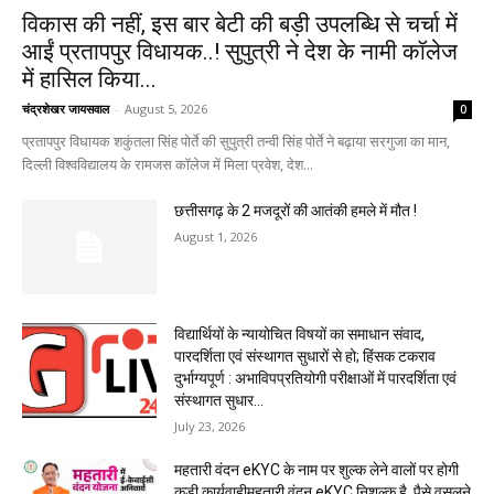
विकास की नहीं, इस बार बेटी की बड़ी उपलब्धि से चर्चा में
आईं प्रतापपुर विधायक..! सुपुत्री ने देश के नामी कॉलेज
में हासिल किया...
चंद्रशेखर जायसवाल
-
August 5, 2026
0
प्रतापपुर विधायक शकुंतला सिंह पोर्ते की सुपुत्री तन्वी सिंह पोर्ते ने बढ़ाया सरगुजा का मान,
दिल्ली विश्वविद्यालय के रामजस कॉलेज में मिला प्रवेश, देश...
छत्तीसगढ़ के 2 मजदूरों की आतंकी हमले में मौत !
August 1, 2026
विद्यार्थियों के न्यायोचित विषयों का समाधान संवाद,
पारदर्शिता एवं संस्थागत सुधारों से हो; हिंसक टकराव
दुर्भाग्यपूर्ण : अभाविपप्रतियोगी परीक्षाओं में पारदर्शिता एवं
संस्थागत सुधार...
July 23, 2026
महतारी वंदन eKYC के नाम पर शुल्क लेने वालों पर होगी
कड़ी कार्यवाहीमहतारी वंदन eKYC निशुल्क है, पैसे वसूलने