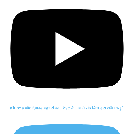
Lailunga ## दियागढ़ महतारी वंदन kyc के नाम से संचालिता द्वारा अवैध वसूली