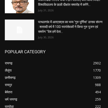
विश्वविद्यालय के छठवें दीक्षांत समारोह में करेंगे...
July 31, 2026
पत्थलगांव में आरएसएस का भव्य ‘गुरु पूर्णिमा’ उत्सव संपन्न
: शताब्दी वर्ष में 100 स्वयंसेवकों ने किया गुरु पूजन एवं
समर्पण “देश हमें देता...
July 30, 2026
POPULAR CATEGORY
रायगढ़
2902
लैलूंगा
1770
छत्तीसगढ़
1309
रायपुर
988
बेमेतरा
494
धर्म जयगढ़
259
घरघोडा
222