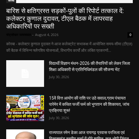
कोरबा
बारिश से क्षतिग्रस्त सड़कों-पुलों की रिपोर्ट तत्काल दें:
कलेक्टर कुणाल दुदावत, टीएल बैठक में लापरवाह
अधिकारियों पर सख्ती
चंद्रशेखर जायसवाल
-
August 4, 2026
0
कोरबा - कलेक्टर कुणाल दुदावत ने आज कलेक्ट्रेट सभाकक्ष में आयोजित समय-सीमा (टीएल)
की बैठक में विभिन्न फ्लैगशिप योजनाओं, विभागीय कार्यों और लंबित प्रकरणों...
विद्यार्थी विज्ञान मंथन-2026 की तैयारियों को लेकर जिला
शिक्षा अधिकारी से प्रतिनिधिमंडल की सौजन्य भेंट
July 30, 2026
15वें वित्त आयोग की राशि पर उठे सवाल,ग्राम पंचायत
पारेमेर में कथित फर्जी फर्म को भुगतान की शिकायत, जांच
प्रक्रिया शुरू!
July 30, 2026
राज्यपाल रमेन डेका आज रायगढ़ प्रवास परजिला एवं
विकासखंड स्तरीय चर्चा में होंगे शामिल, कल ओपी जिंदल