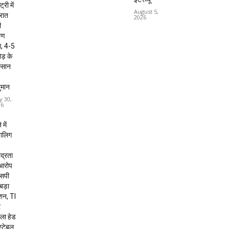
ट्री में
August 5,
 रात
2026
ी
षण
, 4-5
ड़ के
कसान
ुमान
y 30,
26
 में
बालिग
द्रता
 आरोप
 एसपी
 बड़ा
शन, TI
र
ला हेड
स्टेबल