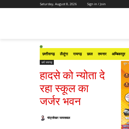
Saturday, August 8, 2026
Sign in / Join
छत्तीसगढ़
लैलूंगा
रायगढ़
छाल
तमनार
अम्बिकापुर
धर्म जयगढ़
हादसे को न्योता दे
रहा स्कूल का
जर्जर भवन
चंद्रशेखर जायसवाल