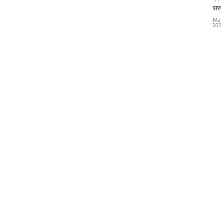
सस्
Ma
20