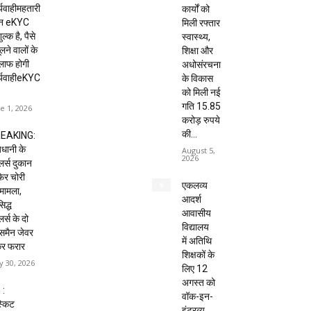
्यवाहीमहतारी
कार्यों को
दन eKYC
मिली रफ्तार
ल्क है, पैसे
स्वास्थ्य,
लने वालों के
शिक्षा और
लाफ होगी
अधोसंरचना
र्यवाहीeKYC
के विकास
को मिली नई
गति 15.85
e 1, 2026
करोड़ रुपये
की...
EAKING:
धानी के
August 5,
2026
ेलर्स दुकान
 फिर चोरी
एकलव्य
मामला,
आदर्श
िद्ध
आवासीय
लर्स के दो
विद्यालय
्समैन जेवर
में अतिथि
कर फरार
शिक्षकों के
 30, 2026
लिए 12
अगस्त को
 :
वॉक-इन-
्किट
इंटरव्यू