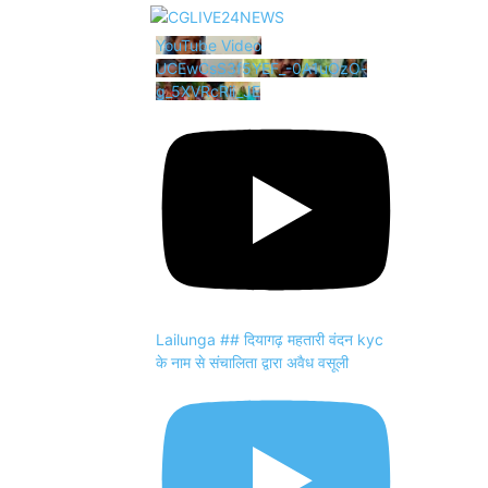
YouTube Video
UCEwCsS3f5YEF_-0A1uOzO-
g_5XVRcRii_JE
Lailunga ## दियागढ़ महतारी वंदन kyc
के नाम से संचालिता द्वारा अवैध वसूली