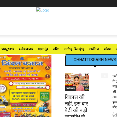
जशपुरनगर
बलौदाबाजार
महासमुंद
सक्ति
सारंगढ़-बिलाईगढ़
खरसिया
कोतबा
CHHATTISGARH NEWS
छत्
के 
मजद
छत्तीसगढ़
की
विकास की
आत
हमले
नहीं, इस बार
मौत
बेटी की बड़ी
Aug
उपलब्धि से
20