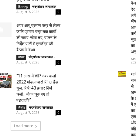
फैक्
चंद्रशेखर जायसवाल
-
बिलासपुर
देर
August 7, 2026
0
लग
भी
अपर आयु प्रमाण पत्र से लेकर
आग
जाति प्रमाण पत्र तक कार्यों
करो
की समय-सीमा तय, पालन के
नु
निर्देश पाली में एसडीएम की
का
बैठक में शिक्षा...
अन
चंद्रशेखर जायसवाल
-
कोरबा
Ma
20
August 7, 2026
0
थाने
“11 लाख में VIP नंबर वाली
ना
2022 मॉडल थार! सिंगल हैंड
से
यूज़, सिर्फ 43 हजार KM
अभ
चली… मौका चूक गए तो
के
पछताएंगे!”
में
चंद्रशेखर जायसवाल
-
लैलूंगा
का
August 7, 2026
0
एक्
औ
Load more
महि
कां