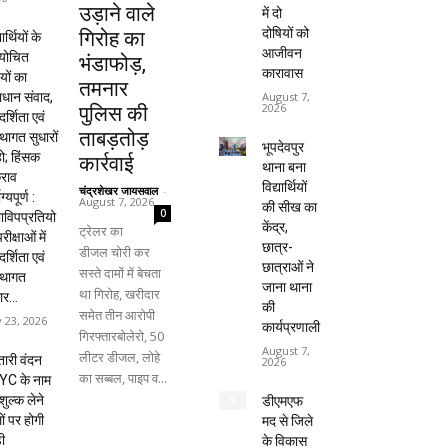
उड़ाने वाले
में दो
दोषियों को
गिरोह का
यार्थियों के
आजीवन
ायोचित
भंडाफोड़,
कारावास
यों का
तमनार
धान संवाद,
August 7,
2026
पुलिस की
दर्शिता एवं
ताबड़तोड़
्थागत सुधारों
भूपदेवपुर
हो; हिंसक
कार्रवाई
थाना बना
राव
विद्यार्थियों
चंद्रशेखर जायसवाल
-
ाग्यपूर्ण :
August 7, 2026
की सीख का
0
विपप्रतियो
केंद्र,
ट्रेलर का
रीक्षाओं में
छात्र-
डीजल चोरी कर
दर्शिता एवं
छात्राओं ने
सस्ते दामों में बेचता
्थागत
जाना थाना
था गिरोह, खरीदार
ार...
की
समेत तीन आरोपी
y 23, 2026
कार्यप्रणाली
गिरफ्तारबोलेरो, 50
August 7,
लीटर डीजल, लोहे
ारी वंदन
2026
का सब्बल, पाइप व...
YC के नाम
शुल्क लेने
डीएमएफ
ों पर होगी
मद से जिले
ी
के विकास