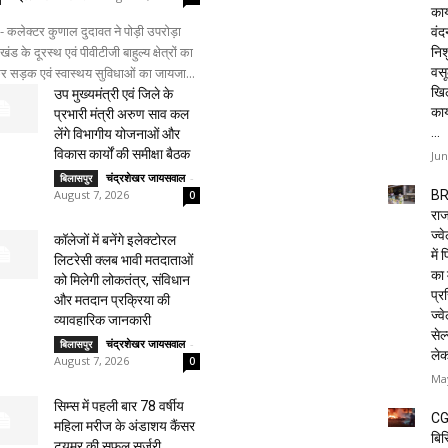
कार
- कलेक्टर कुणाल दुदावत ने पोड़ी उपरोड़ा
वं
ड के दूरस्थ एवं पीवीटीजी बाहुल्य क्षेत्रों का
निशु
वसू
र सड़क एवं स्वास्थय सुविधाओं का जायजा...
खि
उप मुख्यमंत्री एवं जिले के
का
प्रभारी मंत्री अरुण साव कल
...
लेंगे विभागीय योजनाओं और
विकास कार्यों की समीक्षा बैठक
Jun
चंद्रशेखर जायसवाल
-
बिलासपुर
BR
August 7, 2026
0
राज
ज्व
कॉलेजों में बनेंगे इलेक्टोरल
में
लिटरेसी क्लब भावी मतदाताओं
का 
को मिलेगी लोकतंत्र, संविधान
प्रस
और मतदान प्रक्रिया की
ज्वे
व्यावहारिक जानकारी
सेल
चंद्रशेखर जायसवाल
-
बिलासपुर
ले
August 7, 2026
0
May
सिम्स में पहली बार 78 वर्षीय
CG
महिला मरीज के अंडाशय कैंसर
बिस
ट्यूमर की सफल सर्जरी