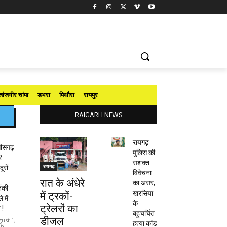
जांजगीर चांपा
डभरा
पिथौरा
रायपुर
RAIGARH NEWS
रायगढ़
तीसगढ़
पुलिस की
2
सशक्त
रायगढ़
ूरों
विवेचना
रात के अंधेरे
का असर,
ंकी
खरसिया
में ट्रकों-
 में
के
ट्रेलरों का
 !
बहुचर्चित
डीजल
ust 1,
हत्या कांड
26