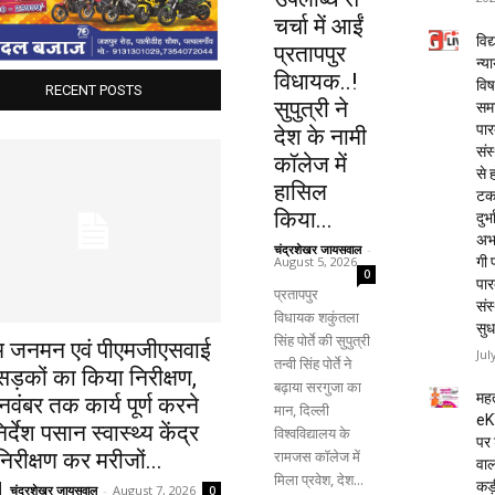
चर्चा में आईं
विद्
प्रतापपुर
न्य
विधायक..!
विष
RECENT POSTS
सुपुत्री ने
समा
पार
देश के नामी
संस
कॉलेज में
से 
हासिल
टक
किया...
दुर्भ
अभा
चंद्रशेखर जायसवाल
-
August 5, 2026
गी प
0
पार
प्रतापपुर
संस
विधायक शकुंतला
सुध
सिंह पोर्ते की सुपुत्री
म जनमन एवं पीएमजीएसवाई
Jul
तन्वी सिंह पोर्ते ने
ड़कों का किया निरीक्षण,
बढ़ाया सरगुजा का
महत
वंबर तक कार्य पूर्ण करने
मान, दिल्ली
eK
िर्देश पसान स्वास्थ्य केंद्र
विश्वविद्यालय के
पर 
रामजस कॉलेज में
िरीक्षण कर मरीजों...
वाल
मिला प्रवेश, देश...
कड़
चंद्रशेखर जायसवाल
-
August 7, 2026
0