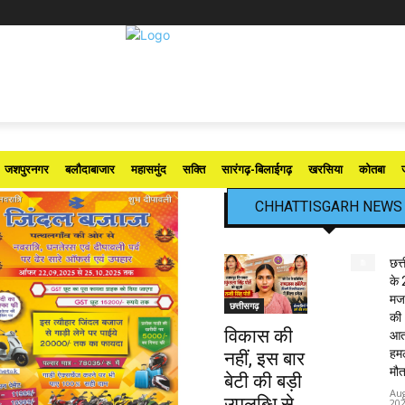
जशपुरनगर
बलौदाबाजार
महासमुंद
सक्ति
सारंगढ़-बिलाईगढ़
खरसिया
कोतबा
CHHATTISGARH NEWS
छत्
के 
मजद
छत्तीसगढ़
की
विकास की
आत
हमले
नहीं, इस बार
मौत
बेटी की बड़ी
Aug
उपलब्धि से
20