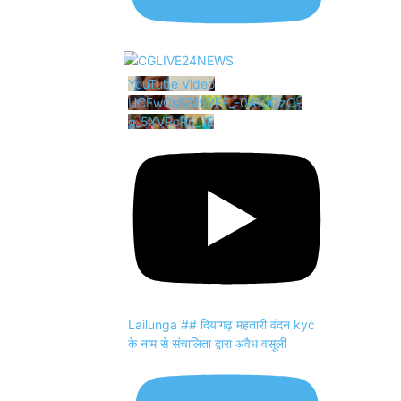
YouTube Video
UCEwCsS3f5YEF_-0A1uOzO-
g_5XVRcRii_JE
Lailunga ## दियागढ़ महतारी वंदन kyc
के नाम से संचालिता द्वारा अवैध वसूली