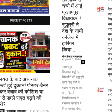
चर्चा में आईं
विद्
प्रतापपुर
न्य
विधायक..!
विष
RECENT POSTS
सुपुत्री ने
समा
पार
देश के नामी
संस
कॉलेज में
से 
हासिल
टक
किया...
दुर्भ
अभा
चंद्रशेखर जायसवाल
-
August 5, 2026
गी प
0
पार
प्रतापपुर
संस
विधायक शकुंतला
सुध
सिंह पोर्ते की सुपुत्री
ायत के बाद अचानक
Jul
तन्वी सिंह पोर्ते ने
कट’ हुई दुकान! पोस्टर-बैनर
बढ़ाया सरगुजा का
महत
कर बचाव की कोशिश या
मान, दिल्ली
eK
 से पहले सबूत गढ़ने की
विश्वविद्यालय के
पर 
रामजस कॉलेज में
री?
वाल
मिला प्रवेश, देश...
कड़
चंद्रशेखर जायसवाल
-
August 6, 2026
यगढ़