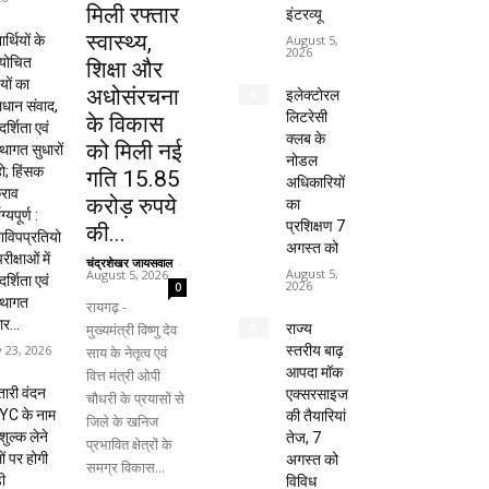
मिली रफ्तार
इंटरव्यू
स्वास्थ्य,
यार्थियों के
August 5,
2026
ायोचित
शिक्षा और
यों का
अधोसंरचना
इलेक्टोरल
धान संवाद,
लिटरेसी
के विकास
दर्शिता एवं
क्लब के
को मिली नई
्थागत सुधारों
नोडल
हो; हिंसक
गति 15.85
अधिकारियों
राव
करोड़ रुपये
का
ाग्यपूर्ण :
प्रशिक्षण 7
की...
विपप्रतियो
अगस्त को
रीक्षाओं में
चंद्रशेखर जायसवाल
-
August 5,
August 5, 2026
दर्शिता एवं
2026
0
्थागत
रायगढ़ -
ार...
मुख्यमंत्री विष्णु देव
राज्य
y 23, 2026
स्तरीय बाढ़
साय के नेतृत्व एवं
आपदा मॉक
वित्त मंत्री ओपी
ारी वंदन
एक्सरसाइज
चौधरी के प्रयासों से
YC के नाम
की तैयारियां
जिले के खनिज
शुल्क लेने
तेज, 7
प्रभावित क्षेत्रों के
ों पर होगी
अगस्त को
समग्र विकास...
ी
विविध