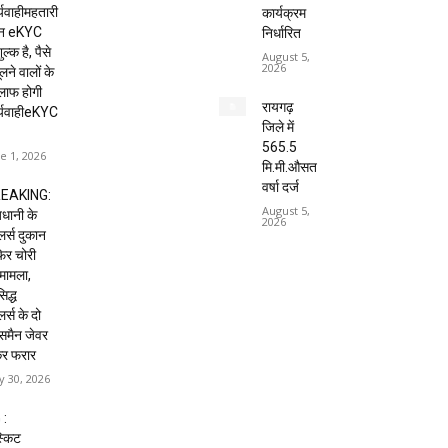
्यवाहीमहतारी
कार्यक्रम
दन eKYC
निर्धारित
ल्क है, पैसे
August 5,
2026
लने वालों के
लाफ होगी
रायगढ़
र्यवाहीeKYC
जिले में
565.5
e 1, 2026
मि.मी.औसत
वर्षा दर्ज
EAKING:
August 5,
धानी के
2026
ेलर्स दुकान
 फिर चोरी
मामला,
िद्ध
लर्स के दो
्समैन जेवर
कर फरार
 30, 2026
 :
्किट