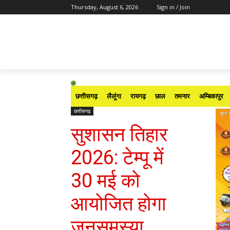
Thursday, August 6, 2026
Sign in / Join
छत्तीसगढ़
लैलूंगा
रायगढ़
छाल
तमनार
अम्बिकापुर
छत्तीसगढ़
सुशासन तिहार
2026: टेम्पू में
30 मई को
आयोजित होगा
जनसमस्या