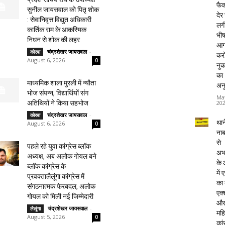
फैक्
सुनील जायसवाल को पितृ शोक
देर
: सेवानिवृत्त विद्युत अधिकारी
लग
कार्तिक राम के आकस्मिक
भी
निधन से शोक की लहर
आग
चंद्रशेखर जायसवाल
-
कोरबा
करो
August 6, 2026
0
नु
का
माध्यमिक शाला मुरली में न्यौता
अन
भोज संपन्न, विद्यार्थियों संग
Ma
20
अतिथियों ने किया सहभोज
चंद्रशेखर जायसवाल
-
कोरबा
थाने
August 6, 2026
0
ना
से
पहले रहे युवा कांग्रेस ब्लॉक
अभ
अध्यक्ष, अब अलोक गोयल बने
के
ब्लॉक कांग्रेस के
में
प्रवक्तालैलूंगा कांग्रेस में
का
संगठनात्मक फेरबदल, अलोक
एक्
गोयल को मिली नई जिम्मेदारी
औ
चंद्रशेखर जायसवाल
-
लैलूंगा
महि
August 5, 2026
0
कां