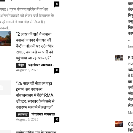
कार
0
ढ़। ग्राम पंचायत पारेमेर में कथित
वं
य अनियमितताओं को लेकर दर्ज शिकायत के
निशु
वसू
 पूरे मामले ने नया मोड़ ले लिया है।
खि
कर्ता...
का
“2 लाख की शर्त ने मचाया
...
बवाल! जनपद पंचायत की
कैंटीन नीलामी पर उठे गंभीर
Jun
सवाल, क्या बड़े व्यापारी को
BR
पहुंचाया जा रहा फायदा?”
राज
चंद्रशेखर जायसवाल
-
लैलूंगा
ज्व
August 6, 2026
0
में
का 
“26 साल की सेवा का बड़ा
प्रस
इनाम! अब स्वास्थ्य
ज्वे
संचालनालय में बैठेंगे RMA
सेल
डॉक्टर, सरकार के फैसले से
ले
स्वास्थ्य महकमे में हलचल”
May
चंद्रशेखर जायसवाल
-
छत्तीसगढ़
August 6, 2026
0
CG
बिस
प्रदेश सचिव संघ के उपाध्यक्ष