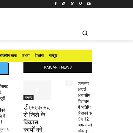
जांजगीर चांपा
डभरा
पिथौरा
रायपुर
RAIGARH NEWS
एकलव्य
तीसगढ़
आदर्श
2
आवासीय
रायगढ़
ूरों
विद्यालय
डीएमएफ मद
में अतिथि
ंकी
शिक्षकों के
से जिले के
 में
लिए 12
विकास
 !
अगस्त को
कार्यों को
ust 1,
वॉक-इन-
26