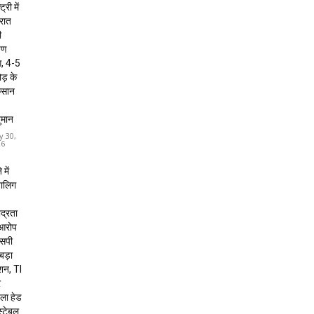
ट्री में
 रात
ी
षण
, 4-5
ड़ के
कसान
ुमान
y 30,
26
 में
बालिग
द्रता
 आरोप
 एसपी
 बड़ा
शन, TI
र
ला हेड
स्टेबल