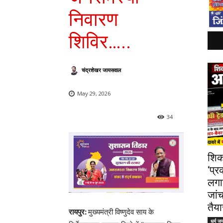
निवारण
शिविर…..
चंद्रशेखर जायसवाल
May 29, 2026
34
शिक
‘प्र
लगा
जांच
तैया
रायपुर:
मुख्यमंत्री विष्णुदेव साय के
धर्म ज