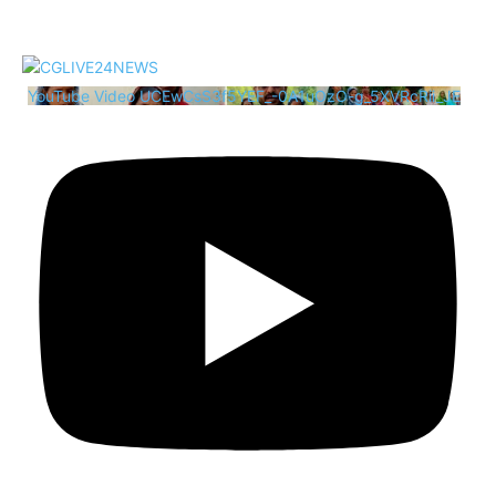
YouTube Video UCEwCsS3f5YEF_-0A1uOzO-g_5XVRcRii_JE