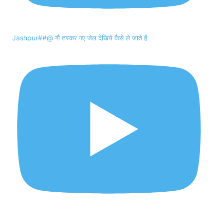
Jashpur##@ गौ तस्कर गए जेल देखिये कैसे ले जाते है