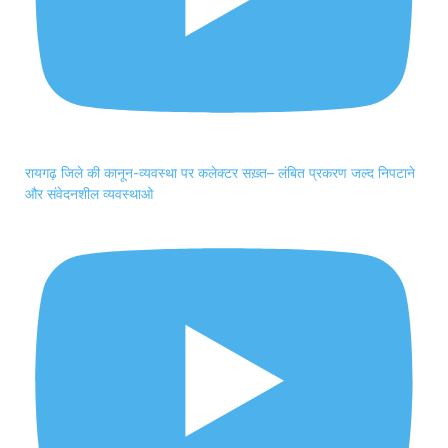
रायगढ़ जिले की कानून-व्यवस्था पर कलेक्टर सख़्त– लंबित प्रकरण जल्द निपटाने
और संवेदनशील व्यवस्थाओ