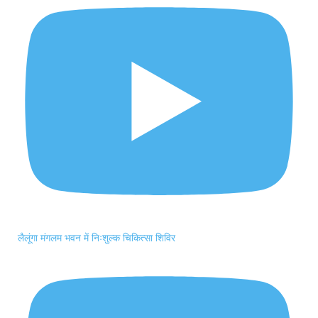
लैलूंगा मंगलम भवन में निःशुल्क चिकित्सा शिविर