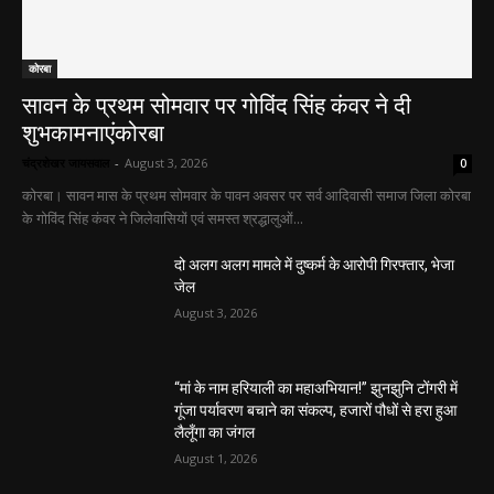
कोरबा
सावन के प्रथम सोमवार पर गोविंद सिंह कंवर ने दी
शुभकामनाएंकोरबा
चंद्रशेखर जायसवाल
-
August 3, 2026
0
कोरबा। सावन मास के प्रथम सोमवार के पावन अवसर पर सर्व आदिवासी समाज जिला कोरबा
के गोविंद सिंह कंवर ने जिलेवासियों एवं समस्त श्रद्धालुओं...
दो अलग अलग मामले में दुष्कर्म के आरोपी गिरफ्तार, भेजा
जेल
August 3, 2026
“मां के नाम हरियाली का महाअभियान!” झुनझुनि टोंगरी में
गूंजा पर्यावरण बचाने का संकल्प, हजारों पौधों से हरा हुआ
लैलूँगा का जंगल
August 1, 2026