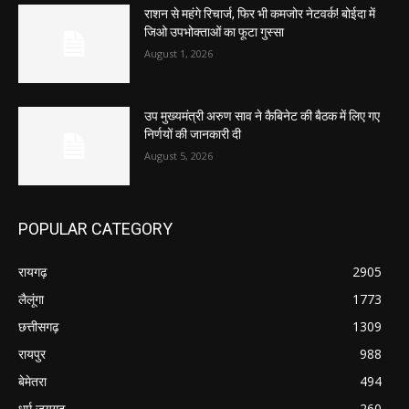
राशन से महंगे रिचार्ज, फिर भी कमजोर नेटवर्क! बोईदा में
जिओ उपभोक्ताओं का फूटा गुस्सा
August 1, 2026
उप मुख्यमंत्री अरुण साव ने कैबिनेट की बैठक में लिए गए
निर्णयों की जानकारी दी
August 5, 2026
POPULAR CATEGORY
रायगढ़
2905
लैलूंगा
1773
छत्तीसगढ़
1309
रायपुर
988
बेमेतरा
494
धर्म जयगढ़
260