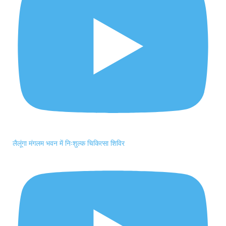
लैलूंगा मंगलम भवन में निःशुल्क चिकित्सा शिविर