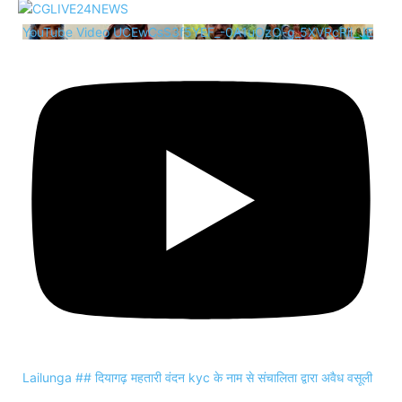
YouTube Video UCEwCsS3f5YEF_-0A1uOzO-g_5XVRcRii_JE
Lailunga ## दियागढ़ महतारी वंदन kyc के नाम से संचालिता द्वारा अवैध वसूली