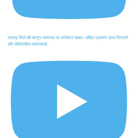
रायगढ़ जिले की कानून-व्यवस्था पर कलेक्टर सख़्त– लंबित प्रकरण जल्द निपटाने
और संवेदनशील व्यवस्थाओ