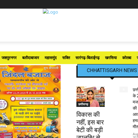
जशपुरनगर
बलौदाबाजार
महासमुंद
सक्ति
सारंगढ़-बिलाईगढ़
खरसिया
कोतबा
CHHATTISGARH NEWS
छत्
के 
मजद
छत्तीसगढ़
की
विकास की
आत
हमले
नहीं, इस बार
मौत
बेटी की बड़ी
Aug
उपलब्धि से
20