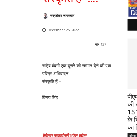
चंद्रशेखर जायसवाल
December 25, 2022
137
साहेब बंदगी एक दूसरे को सम्मान देने की एक
पवित्र अभिवादन
संस्कृति हैं –
पीए
विनय सिंह
की स
15 न
के न
का न
बेमेतरा मुख्यमंत्री भूपेश बघेल
कोरबा