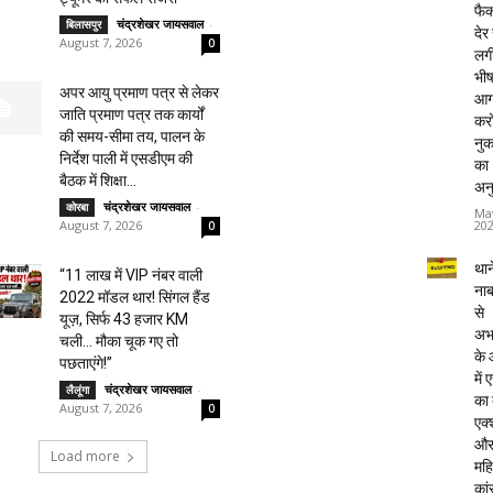
फैक्
चंद्रशेखर जायसवाल
-
बिलासपुर
देर
August 7, 2026
0
लग
भी
अपर आयु प्रमाण पत्र से लेकर
आग
जाति प्रमाण पत्र तक कार्यों
करो
की समय-सीमा तय, पालन के
नु
निर्देश पाली में एसडीएम की
का
बैठक में शिक्षा...
अन
चंद्रशेखर जायसवाल
-
कोरबा
Ma
20
August 7, 2026
0
थाने
“11 लाख में VIP नंबर वाली
ना
2022 मॉडल थार! सिंगल हैंड
से
यूज़, सिर्फ 43 हजार KM
अभ
चली… मौका चूक गए तो
के
पछताएंगे!”
में
चंद्रशेखर जायसवाल
-
लैलूंगा
का
August 7, 2026
0
एक्
औ
Load more
महि
कां