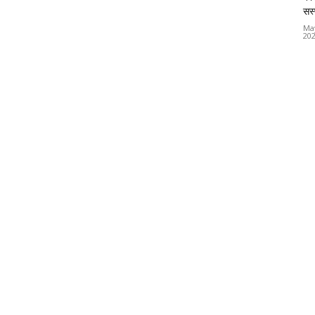
सस्
Ma
20