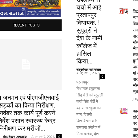
चर्चा में आईं
विद्
प्रतापपुर
न्य
विधायक..!
विष
RECENT POSTS
सुपुत्री ने
समा
पार
देश के नामी
संस
कॉलेज में
से 
हासिल
टक
किया...
दुर्भ
अभा
चंद्रशेखर जायसवाल
-
August 5, 2026
गी प
0
पार
प्रतापपुर
संस
विधायक शकुंतला
सुध
सिंह पोर्ते की सुपुत्री
म जनमन एवं पीएमजीएसवाई
Jul
तन्वी सिंह पोर्ते ने
ड़कों का किया निरीक्षण,
बढ़ाया सरगुजा का
महत
वंबर तक कार्य पूर्ण करने
मान, दिल्ली
eK
िर्देश पसान स्वास्थ्य केंद्र
विश्वविद्यालय के
पर 
रामजस कॉलेज में
िरीक्षण कर मरीजों...
वाल
मिला प्रवेश, देश...
कड़
चंद्रशेखर जायसवाल
-
August 7, 2026
0