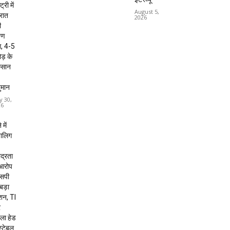
ट्री में
August 5,
 रात
2026
ी
षण
, 4-5
ड़ के
कसान
ुमान
y 30,
26
 में
बालिग
द्रता
 आरोप
 एसपी
 बड़ा
शन, TI
र
ला हेड
स्टेबल