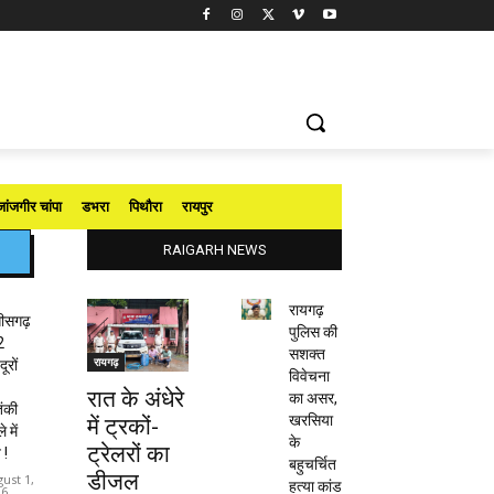
जांजगीर चांपा
डभरा
पिथौरा
रायपुर
RAIGARH NEWS
रायगढ़
तीसगढ़
पुलिस की
2
सशक्त
रायगढ़
ूरों
विवेचना
रात के अंधेरे
का असर,
ंकी
खरसिया
में ट्रकों-
 में
के
ट्रेलरों का
 !
बहुचर्चित
डीजल
ust 1,
हत्या कांड
26