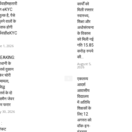
्यवाहीमहतारी
कार्यों को
दन eKYC
मिली रफ्तार
ल्क है, पैसे
स्वास्थ्य,
लने वालों के
शिक्षा और
लाफ होगी
अधोसंरचना
र्यवाहीeKYC
के विकास
को मिली नई
गति 15.85
e 1, 2026
करोड़ रुपये
की...
EAKING:
धानी के
August 5,
2026
ेलर्स दुकान
 फिर चोरी
एकलव्य
मामला,
आदर्श
िद्ध
आवासीय
लर्स के दो
विद्यालय
्समैन जेवर
में अतिथि
कर फरार
शिक्षकों के
 30, 2026
लिए 12
अगस्त को
 :
वॉक-इन-
्किट
इंटरव्यू