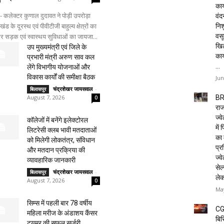
कार
- कलेक्टर कुणाल दुदावत ने पोड़ी उपरोड़ा
वं
ड के दूरस्थ एवं पीवीटीजी बाहुल्य क्षेत्रों का
निशु
वसू
र सड़क एवं स्वास्थय सुविधाओं का जायजा...
खि
उप मुख्यमंत्री एवं जिले के
का
प्रभारी मंत्री अरुण साव कल
...
लेंगे विभागीय योजनाओं और
विकास कार्यों की समीक्षा बैठक
Jun
चंद्रशेखर जायसवाल
-
बिलासपुर
BR
August 7, 2026
0
राज
ज्व
कॉलेजों में बनेंगे इलेक्टोरल
में
लिटरेसी क्लब भावी मतदाताओं
का 
को मिलेगी लोकतंत्र, संविधान
प्रस
और मतदान प्रक्रिया की
ज्वे
व्यावहारिक जानकारी
सेल
चंद्रशेखर जायसवाल
-
बिलासपुर
ले
August 7, 2026
0
May
सिम्स में पहली बार 78 वर्षीय
CG
महिला मरीज के अंडाशय कैंसर
बिस
ट्यूमर की सफल सर्जरी