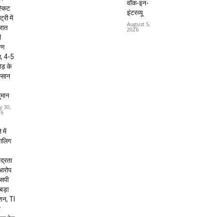
वॉक-इन-
्किट
इंटरव्यू
ट्री में
August 5,
 रात
2026
ी
षण
, 4-5
ड़ के
कसान
ुमान
y 30,
26
 में
बालिग
द्रता
 आरोप
 एसपी
 बड़ा
शन, TI
र