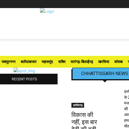
जशपुरनगर
बलौदाबाजार
महासमुंद
सक्ति
सारंगढ़-बिलाईगढ़
खरसिया
कोतबा
CHHATTISGARH NEWS
RECENT POSTS
छत्
के 
मजद
छत्तीसगढ़
की
विकास की
आत
हमले
नहीं, इस बार
मौत