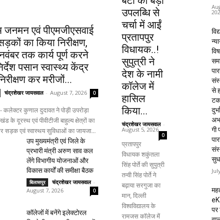
बेटी की बड़ी
Aug
उपलब्धि से
20
चर्चा में आईं
म जनमन एवं पीएमजीएसवाई
विद्
प्रतापपुर
ड़कों का किया निरीक्षण,
न्य
विधायक..!
विष
वंबर तक कार्य पूर्ण करने
सुपुत्री ने
समा
िर्देश पसान स्वास्थ्य केंद्र
पार
देश के नामी
िरीक्षण कर मरीजों...
संस
कॉलेज में
से 
चंद्रशेखर जायसवाल
-
August 7, 2026
0
हासिल
टक
किया...
- कलेक्टर कुणाल दुदावत ने पोड़ी उपरोड़ा
दुर्भ
अभा
ड के दूरस्थ एवं पीवीटीजी बाहुल्य क्षेत्रों का
चंद्रशेखर जायसवाल
-
August 5, 2026
गी प
र सड़क एवं स्वास्थय सुविधाओं का जायजा...
0
पार
उप मुख्यमंत्री एवं जिले के
प्रतापपुर
संस
प्रभारी मंत्री अरुण साव कल
विधायक शकुंतला
सुध
लेंगे विभागीय योजनाओं और
सिंह पोर्ते की सुपुत्री
विकास कार्यों की समीक्षा बैठक
Jul
तन्वी सिंह पोर्ते ने
चंद्रशेखर जायसवाल
-
बिलासपुर
बढ़ाया सरगुजा का
महत
August 7, 2026
0
मान, दिल्ली
eK
विश्वविद्यालय के
पर 
कॉलेजों में बनेंगे इलेक्टोरल
रामजस कॉलेज में
वाल