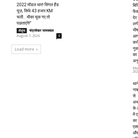
2022 मॉडल थार! सिंगल हैंड
बिस
यूज़, सिर्फ 43 हजार KM
फैक्
चली… मौका चूक गए तो
देर
पछताएंगे!”
लग
भी
चंद्रशेखर जायसवाल
-
लैलूंगा
August 7, 2026
आग
0
करो
नु
Load more
का
अन
Ma
20
थाने
ना
से
अभ
के
में
का
एक्
औ