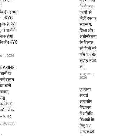
मद से जिले
ी
के विकास
्यवाहीमहतारी
कार्यों को
दन eKYC
मिली रफ्तार
ल्क है, पैसे
स्वास्थ्य,
लने वालों के
शिक्षा और
लाफ होगी
अधोसंरचना
र्यवाहीeKYC
के विकास
को मिली नई
गति 15.85
e 1, 2026
करोड़ रुपये
की...
EAKING:
धानी के
August 5,
2026
ेलर्स दुकान
 फिर चोरी
एकलव्य
मामला,
आदर्श
िद्ध
आवासीय
लर्स के दो
विद्यालय
्समैन जेवर
में अतिथि
कर फरार
शिक्षकों के
 30, 2026
लिए 12
अगस्त को
 :