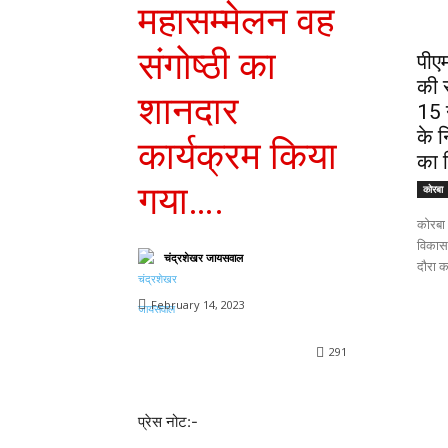
महासम्मेलन वह
संगोष्ठी का
पीए
की स
शानदार
15 न
के न
कार्यक्रम किया
का न
गया….
कोरबा
कोरबा 
विकासखं
चंद्रशेखर जायसवाल
दौरा क
February 14, 2023
291
प्रेस नोट:-