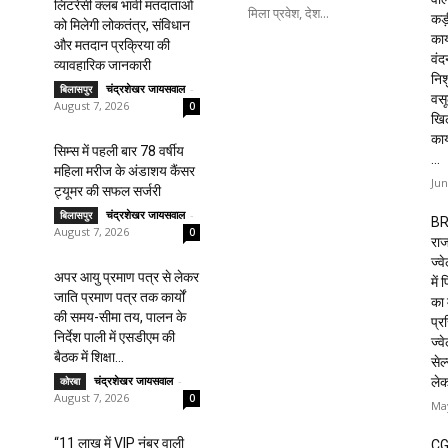
लिटरेसी क्लब भावी मतदाताओं
मिला प्रवेश, देश...
कड़
को मिलेगी लोकतंत्र, संविधान
कार
और मतदान प्रक्रिया की
वं
व्यावहारिक जानकारी
निशु
चंद्रशेखर जायसवाल
-
बिलासपुर
वसू
August 7, 2026
0
खि
का
सिम्स में पहली बार 78 वर्षीय
...
महिला मरीज के अंडाशय कैंसर
Jun
ट्यूमर की सफल सर्जरी
चंद्रशेखर जायसवाल
-
बिलासपुर
BR
August 7, 2026
0
राज
ज्व
अपर आयु प्रमाण पत्र से लेकर
में
जाति प्रमाण पत्र तक कार्यों
का 
की समय-सीमा तय, पालन के
प्रस
निर्देश पाली में एसडीएम की
ज्वे
बैठक में शिक्षा...
सेल
चंद्रशेखर जायसवाल
-
ले
कोरबा
August 7, 2026
0
May
“11 लाख में VIP नंबर वाली
CG