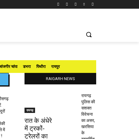
जांजगीर चांपा
डभरा
पिथौरा
रायपुर
RAIGARH NEWS
रायगढ़
तीसगढ़
पुलिस की
2
सशक्त
रायगढ़
ूरों
विवेचना
रात के अंधेरे
का असर,
ंकी
खरसिया
में ट्रकों-
 में
के
ट्रेलरों का
 !