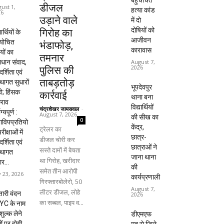
बहुचर्चित
डीजल
ust 1,
हत्या कांड
26
उड़ाने वाले
में दो
दोषियों को
गिरोह का
यार्थियों के
आजीवन
ायोचित
भंडाफोड़,
कारावास
यों का
तमनार
धान संवाद,
August 7,
2026
पुलिस की
दर्शिता एवं
ताबड़तोड़
्थागत सुधारों
भूपदेवपुर
हो; हिंसक
कार्रवाई
थाना बना
राव
विद्यार्थियों
चंद्रशेखर जायसवाल
-
ाग्यपूर्ण :
August 7, 2026
की सीख का
0
विपप्रतियो
केंद्र,
ट्रेलर का
रीक्षाओं में
छात्र-
डीजल चोरी कर
दर्शिता एवं
छात्राओं ने
सस्ते दामों में बेचता
्थागत
जाना थाना
था गिरोह, खरीदार
ार...
की
समेत तीन आरोपी
y 23, 2026
कार्यप्रणाली
गिरफ्तारबोलेरो, 50
August 7,
लीटर डीजल, लोहे
ारी वंदन
2026
का सब्बल, पाइप व...
YC के नाम
शुल्क लेने
डीएमएफ
ों पर होगी