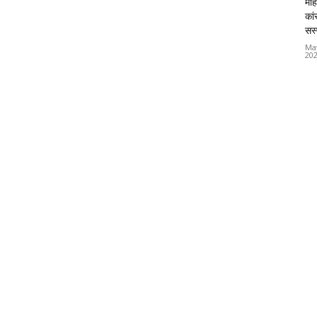
महि
कां
सस्
Ma
20