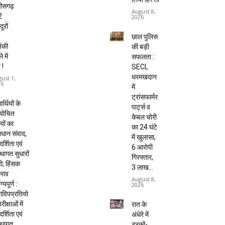
तीसगढ़
August 8,
2
2026
ूरों
छाल पुलिस
ंकी
की बड़ी
 में
सफलता :
 !
SECL
धरमखदान
ust 1,
26
में
ट्रांसफार्मर
यार्थियों के
पार्ट्स व
ायोचित
केबल चोरी
यों का
का 24 घंटे
धान संवाद,
में खुलासा,
दर्शिता एवं
6 आरोपी
्थागत सुधारों
गिरफ्तार,
हो; हिंसक
₹3 लाख...
राव
August 8,
ाग्यपूर्ण :
2026
विपप्रतियो
रीक्षाओं में
रात के
दर्शिता एवं
अंधेरे में
्थागत
ट्रकों-