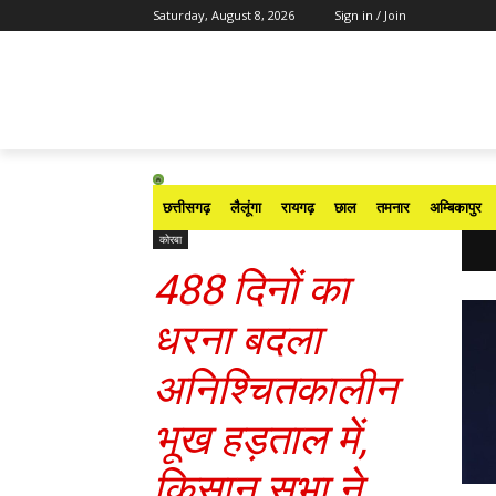
Saturday, August 8, 2026
Sign in / Join
छत्तीसगढ़
लैलूंगा
रायगढ़
छाल
तमनार
अम्बिकापुर
कोरबा
488 दिनों का
धरना बदला
अनिश्चितकालीन
भूख हड़ताल में,
किसान सभा ने