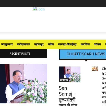
जशपुरनगर
बलौदाबाजार
महासमुंद
सक्ति
सारंगढ़-बिलाईगढ़
खरसिया
कोतबा
RECENT POSTS
CHHATTISGARH NEWS
Ch
h 
Sw
छत्तीसगढ़
a 
Sen
छत्त
नया
Samaj :
स्व
मुख्यमंत्री
अधि
साय ने सेन