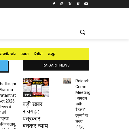
जांजगीर चांपा
डभरा
पिथौरा
रायपुर
RAIGARH NEWS
Raigarh
hattisgar
Crime
Dharma
Meeting
रायगढ़
atantrat
: अपराध
Act 2026 :
बड़ी खबर
समीक्षा
ीसगढ़ में
बैठक में
रायगढ़ :
 धर्म
एएसपी के
पत्रकार
तंत्रता
सख्त
नियम लागू,
बनकर न्याय
निर्देश,