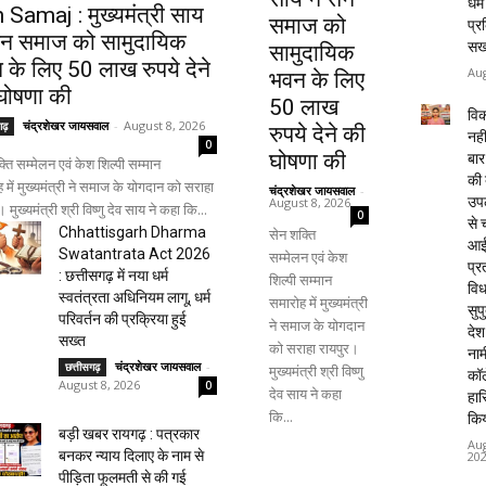
धर्
 Samaj : मुख्यमंत्री साय
समाज को
प्र
सेन समाज को सामुदायिक
सख
सामुदायिक
 के लिए 50 लाख रुपये देने
Aug
भवन के लिए
घोषणा की
50 लाख
वि
चंद्रशेखर जायसवाल
-
August 8, 2026
गढ़
रुपये देने की
नही
0
घोषणा की
बार
्ति सम्मेलन एवं केश शिल्पी सम्मान
की 
 में मुख्यमंत्री ने समाज के योगदान को सराहा
चंद्रशेखर जायसवाल
-
उपल
August 8, 2026
 मुख्यमंत्री श्री विष्णु देव साय ने कहा कि...
0
से च
Chhattisgarh Dharma
सेन शक्ति
आई
Swatantrata Act 2026
सम्मेलन एवं केश
प्र
: छत्तीसगढ़ में नया धर्म
शिल्पी सम्मान
विध
स्वतंत्रता अधिनियम लागू, धर्म
समारोह में मुख्यमंत्री
सुपु
परिवर्तन की प्रक्रिया हुई
ने समाज के योगदान
देश
सख्त
को सराहा रायपुर।
नाम
चंद्रशेखर जायसवाल
-
छत्तीसगढ़
मुख्यमंत्री श्री विष्णु
कॉल
August 8, 2026
0
देव साय ने कहा
हा
कि...
किय
बड़ी खबर रायगढ़ : पत्रकार
Aug
बनकर न्याय दिलाए के नाम से
20
पीड़िता फूलमती से की गई