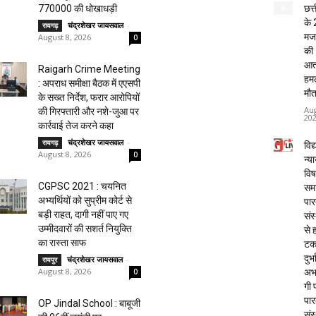
छत्
770000 की धोखाधड़ी
के 
चंद्रशेखर जायसवाल
-
रायगढ़
मजद
August 8, 2026
0
की
आत
Raigarh Crime Meeting
हमले
: अपराध समीक्षा बैठक में एएसपी
मौत
के सख्त निर्देश, फरार आरोपियों
Aug
की गिरफ्तारी और नशे-जुआ पर
20
कार्रवाई तेज करने कहा
चंद्रशेखर जायसवाल
-
रायगढ़
विद्
August 8, 2026
0
न्य
विष
CGPSC 2021 : चयनित
समा
अभ्यर्थियों को सुप्रीम कोर्ट से
पार
बड़ी राहत, दागी नहीं पाए गए
संस
उम्मीदवारों की सशर्त नियुक्ति
से 
का रास्ता साफ
टक
दुर्भ
चंद्रशेखर जायसवाल
-
रायपुर
August 8, 2026
अभा
0
गी प
पार
OP Jindal School : बाबूजी
संस