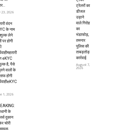
ार...
ट्रेलरों का
डीजल
y 23, 2026
उड़ाने
वाले गिरोह
ारी वंदन
का
YC के नाम
भंडाफोड़,
शुल्क लेने
तमनार
ों पर होगी
पुलिस की
ी
ताबड़तोड़
्यवाहीमहतारी
कार्रवाई
दन eKYC
ल्क है, पैसे
August 7,
2026
लने वालों के
लाफ होगी
र्यवाहीeKYC
e 1, 2026
EAKING:
धानी के
ेलर्स दुकान
 फिर चोरी
मामला,