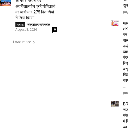
की 96वीं जयंती पर
सुध
अंतर्विद्यालयीन प्रतियोगिताओं
Jul
का आयोजन, 275 विद्यार्थियों
ने लिया हिस्सा
महत
चंद्रशेखर जायसवाल
-
रायगढ़
eK
August 8, 2026
0
पर 
वाल
Load more
कड़
कार
वं
निशु
वसू
खि
का
...
Jun
BR
राज
ज्व
में
का 