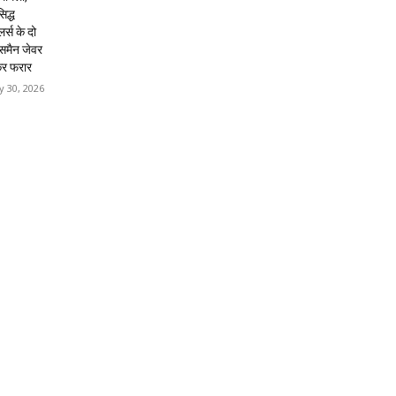
िद्ध
लर्स के दो
्समैन जेवर
कर फरार
 30, 2026