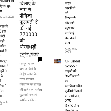
म परिवर्तन की
दिलाए के
फरार
क्रिया हुई
आरोपियों
नाम से
्त
की
पीड़िता
ust 8, 2026
गिरफ्तारी
फूलमती से
और नशे-
कास की
की गई
जुआ पर
ं, इस
कार्रवाई
770000
 बेटी
तेज करने
की
बड़ी
कहा
धोखाधड़ी
ब्धि
August 8,
र्चा में
2026
चंद्रशेखर जायसवाल
-
ं
August 8, 2026
0
तापपुर
OP Jindal
यह पूरा मामला
ायक..!
School :
रायगढ़ जिले के
त्री ने
बाबूजी की
लैलूंगा ब्लॉक के
 के
96वीं जयंती
ग्राम पंचायत
ी
पर
कोड़केल का है जहां
ेज में
अंतर्विद्यालयीन
की रहने वाली महिला
सिल
प्रतियोगिताओं
फूलवती ने एसपी
ा...
का आयोजन,
कार्यालय और...
275
ust 5,
26
विद्यार्थियों ने
लिया हिस्सा