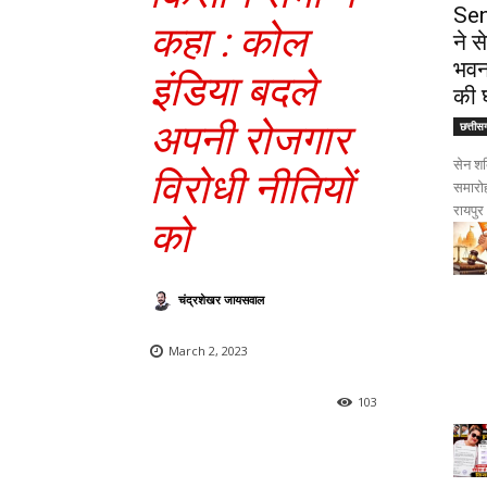
Sen
कहा : कोल
ने 
भवन
इंडिया बदले
की 
अपनी रोजगार
छत्तीस
सेन शक
विरोधी नीतियों
समारोह
रायपुर।
को
चंद्रशेखर जायसवाल
March 2, 2023
103