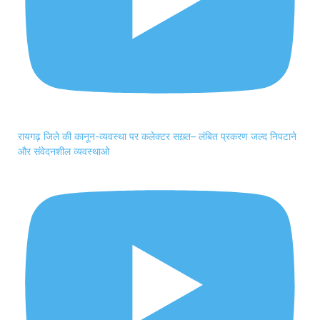
रायगढ़ जिले की कानून-व्यवस्था पर कलेक्टर सख़्त– लंबित प्रकरण जल्द निपटाने
और संवेदनशील व्यवस्थाओ