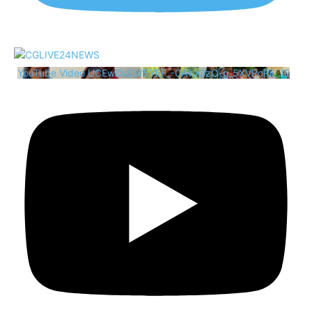
YouTube Video UCEwCsS3f5YEF_-0A1uOzO-g_5XVRcRii_JE