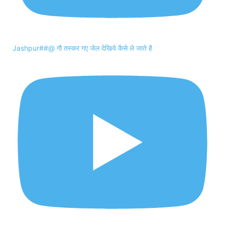
Jashpur##@ गौ तस्कर गए जेल देखिये कैसे ले जाते है