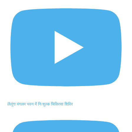
लैलूंगा मंगलम भवन में निःशुल्क चिकित्सा शिविर