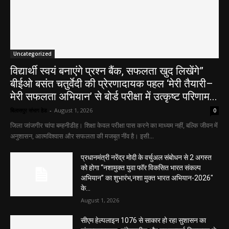
Uncategorized
विद्यार्थी स्वयं बनाएंगे प्रश्न बैंक, सफलता खुद लिखेंगे”
बीईओ बसंत चतुर्वेदी की प्रेरणादायक पहल ‘मेरी तैयारी–
मेरी सफलता अभियान’ से बोर्ड परीक्षा में उत्कृष्ट परिणाम...
बिलासपुर संभाग हेड
-
August 1, 2026
0
जिला जांजगीर चांपा बम्हनीडीह। शिक्षा केवल परीक्षा पास करने का माध्यम नहीं, बल्कि जीवन में
अनुशासन, आत्मविश्वास और सफलता की मजबूत नींव है। इसी...
प्रधानमंत्री नरेंद्र मोदी के वर्चुअल संबोधन से 2 अगस्त
को होगा “नशामुक्त युवा फॉर विकसित भारत संकल्प
अभियान” का शुभारंभ,नशा मुक्त भारत अभियान-2026″
के...
August 1, 2026
सीएम हेल्पलाइन 1076 से साकार हो रहा सुशासन का