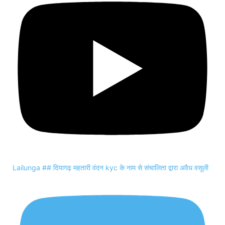
Lailunga ## दियागढ़ महतारी वंदन kyc के नाम से संचालिता द्वारा अवैध वसूली