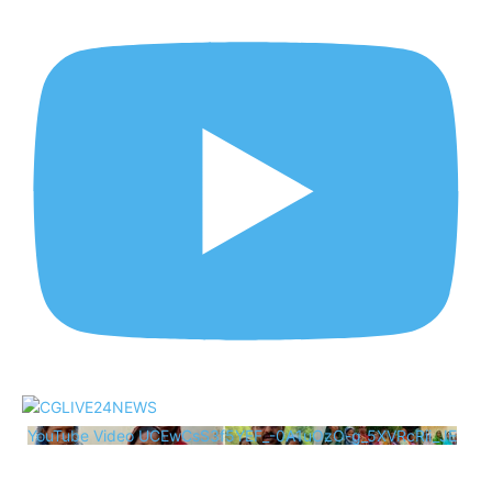
YouTube Video UCEwCsS3f5YEF_-0A1uOzO-g_5XVRcRii_JE