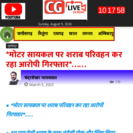
Sunday, August 9, 2026
छत्तीसगढ़
लैलूंगा
रायगढ़
छाल
तमनार
अम्बिकापुर
जशपुरन
भूपदेवपुर
*मोटर सायकल पर शराब परिवहन कर
रहा आरोपी गिरफ्तार*……
चंद्रशेखर जायसवाल
170
March 5, 2023
● *मोटर सायकल पर शराब परिवहन कर रहा आरोपी
गिरफ्तार*……