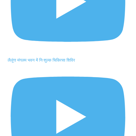
लैलूंगा मंगलम भवन में निःशुल्क चिकित्सा शिविर