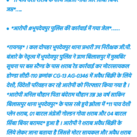
● *11 पाव देशी शराब के साथ अंग्रेजी गोवा और सिंबा बियर
जप्त*…..
● *आरोपी #भूपदेवपुर पुलिस की कार्रवाई में गया जेल*……
*रायगढ़* । कल दोपहर भूपदेवपुर थाना प्रभारी उप निरीक्षक जी.पी.
बंजारे के नेतृत्व में भूपदेवपुर पुलिस ने ग्राम बिलासपुर में मुखबिर
सूचना पर बस स्टैण्ड के पास शराब रेड कार्रवाई कर मोटरसायकल
होण्डा सीडी-110 क्रमांक CG-13 AG-0346 में अवैध बिक्री के लिये
देशी, विदेशी परिवहन कर रहे आरोपी को गिरफ्तार किया गया है ।
*आरोपी अनिल चौहान पिता बंदेराम चौहान उम्र 38 वर्ष साकिन
बिलासपुर थाना भूपदेवपुर* के पास रखे हुये झोला में *11 पाव देशी
प्लेन शराब, 01 बाटल अंग्रेजी गोल्डन गोवा शराब और 04 बाटल
सिंबा बियर बरामद* हुआ है । आरोपी ने शराब अवैध बिक्री के
लिये लेकर जाना बताया है जिससे मोटर सायकल और अवैध शराब