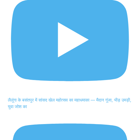
लैलूंगा के बसंतपुर में सांसद खेल महोत्सव का महाधमाका — मैदान गूंजा, भीड़ उमड़ी,
युवा जोश का