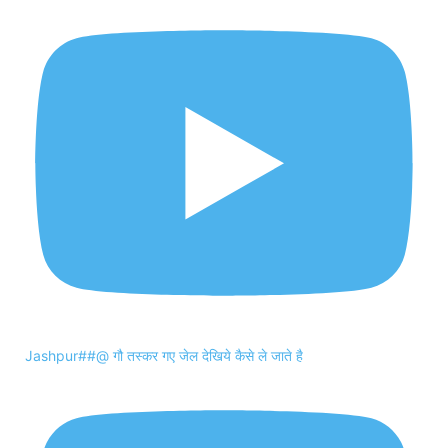
Jashpur##@ गौ तस्कर गए जेल देखिये कैसे ले जाते है