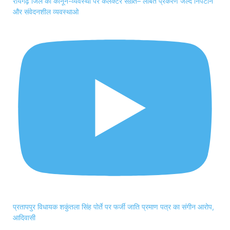
रायगढ़ जिले की कानून-व्यवस्था पर कलेक्टर सख़्त– लंबित प्रकरण जल्द निपटाने
और संवेदनशील व्यवस्थाओ
प्रतापपुर विधायक शकुंतला सिंह पोर्ते पर फर्जी जाति प्रमाण पत्र का संगीन आरोप,
आदिवासी