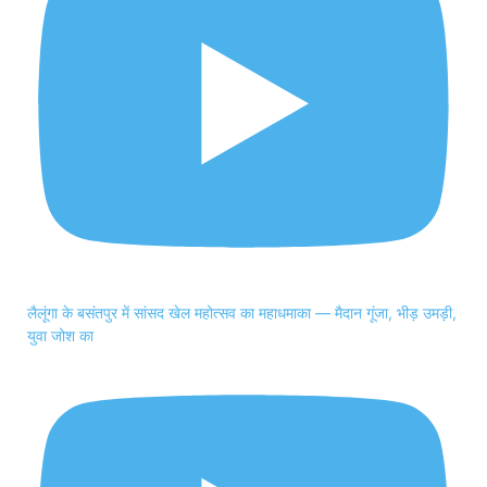
लैलूंगा के बसंतपुर में सांसद खेल महोत्सव का महाधमाका — मैदान गूंजा, भीड़ उमड़ी,
युवा जोश का