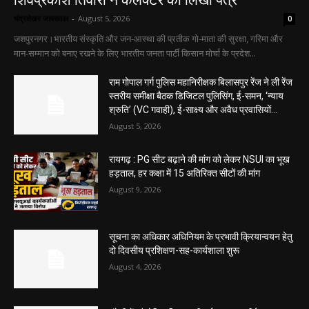
शिवप्रकाश तिवारी ने कलेक्टर को लिखा पत्र
चंद्रशेखर जायसवाल
-
August 5, 2026
0
जशपुरनगर।भारतीय संस्कृति और जन-आस्था की प्रतीक गो-माता की सुरक्षा, गरिमा और
मान-सम्मान को बनाए रखने के लिए भारतीय जनता पार्टी किसान मोर्चा के प्रदेश...
राम गोपाल गर्ग पुलिस महानिरीक्षक बिलासपुर रेंज ने ली रेंज
स्तरीय समीक्षा बैठक डिजिटल पुलिसिंग, ई-समन, ‘न्याय
श्रुति’ (VC गवाही), ई-साक्ष्य और अवैध प्रवासियों...
August 5, 2026
रायगढ़ : PG सीट बढ़ाने की मांग को लेकर NSUI का भूख
हड़ताल, हर कक्षा में 15 अतिरिक्त सीटों की मांग
August 9, 2026
सूचना का अधिकार अधिनियम के प्रभावी क्रियान्वयन हेतु
दो दिवसीय प्रशिक्षण-सह-कार्यशाला शुरू
August 4, 2026