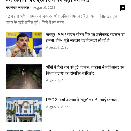
चंद्रशेखर जायसवाल
-
August 9, 2026
0
12 माह से अधिक समय तक उत्पादन और खनिज प्रेषण बंद मिलने पर कार्रवाई, 27 चूना
पत्थर के पट्टे शामिल दुर्ग। जिले में लंबे समय...
रायपुर : AAP सांसद संजय सिंह का छत्तीसगढ़ सरकार पर
हमला, बोले- ‘पूरी सरकार हाईजैक कर ली गई है’
August 9, 2026
औंधी में दिखे बाघ की हुई पहचान, ताड़ोबा से नहीं आया; वन
विभाग तलाश रहा संभावित कॉरिडोर
August 9, 2026
PSC SI भर्ती परिणाम में ‘न्यूज़’ नाम ने मचाई हलचल
August 9, 2026