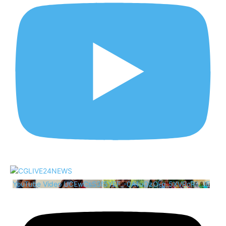
YouTube Video UCEwCsS3f5YEF_-0A1uOzO-g_5XVRcRii_JE