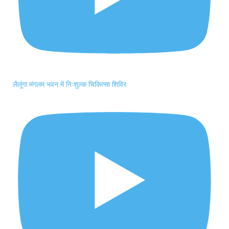
लैलूंगा मंगलम भवन में निःशुल्क चिकित्सा शिविर