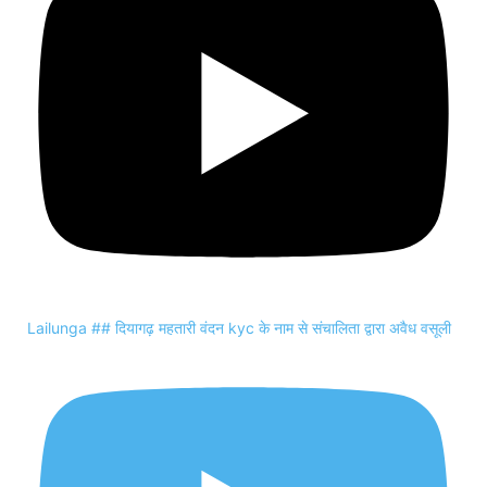
Lailunga ## दियागढ़ महतारी वंदन kyc के नाम से संचालिता द्वारा अवैध वसूली