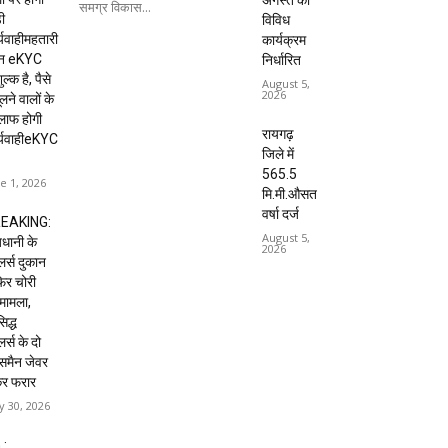
अगस्त को
समग्र विकास...
ी
विविध
्यवाहीमहतारी
कार्यक्रम
दन eKYC
निर्धारित
ल्क है, पैसे
August 5,
2026
लने वालों के
लाफ होगी
रायगढ़
र्यवाहीeKYC
जिले में
565.5
e 1, 2026
मि.मी.औसत
वर्षा दर्ज
EAKING:
August 5,
धानी के
2026
ेलर्स दुकान
 फिर चोरी
मामला,
िद्ध
लर्स के दो
्समैन जेवर
कर फरार
 30, 2026
 :