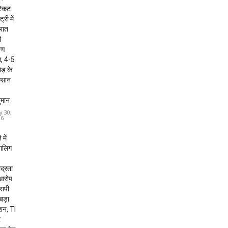
्किट
ट्री में
 रात
ी
षण
, 4-5
ड़ के
कसान
ुमान
y 30,
26
 में
बालिग
द्रता
 आरोप
 एसपी
 बड़ा
शन, TI
र