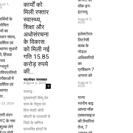
अगस्त को
कार्यों को
ust 1,
वॉक-इन-
26
मिली रफ्तार
इंटरव्यू
स्वास्थ्य,
यार्थियों के
August 5,
2026
ायोचित
शिक्षा और
यों का
अधोसंरचना
इलेक्टोरल
धान संवाद,
लिटरेसी
के विकास
दर्शिता एवं
क्लब के
को मिली नई
्थागत सुधारों
नोडल
हो; हिंसक
गति 15.85
अधिकारियों
राव
करोड़ रुपये
का
ाग्यपूर्ण :
प्रशिक्षण 7
की...
विपप्रतियो
अगस्त को
रीक्षाओं में
चंद्रशेखर जायसवाल
-
August 5,
August 5, 2026
दर्शिता एवं
2026
0
्थागत
रायगढ़ -
ार...
मुख्यमंत्री विष्णु देव
राज्य
y 23, 2026
स्तरीय बाढ़
साय के नेतृत्व एवं
आपदा मॉक
वित्त मंत्री ओपी
ारी वंदन
एक्सरसाइज
चौधरी के प्रयासों से
YC के नाम
की तैयारियां
जिले के खनिज
शुल्क लेने
तेज, 7
प्रभावित क्षेत्रों के
ों पर होगी