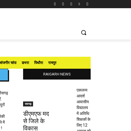
जांजगीर चांपा
डभरा
पिथौरा
रायपुर
RAIGARH NEWS
एकलव्य
तीसगढ़
आदर्श
2
आवासीय
रायगढ़
ूरों
विद्यालय
डीएमएफ मद
में अतिथि
ंकी
शिक्षकों के
से जिले के
 में
लिए 12
विकास
 !