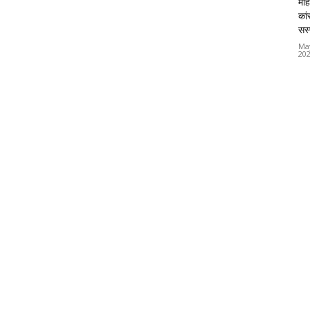
महि
कां
सस्
Ma
20