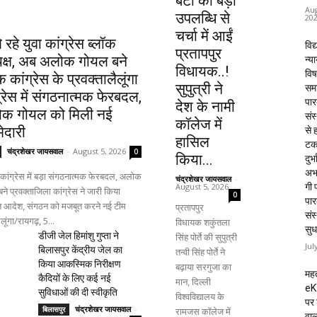
बेटी की बड़ी
Aug
उपलब्धि से
20
चर्चा में आईं
 रहे युवा कांग्रेस ब्लॉक
विद्
प्रतापपुर
यक्ष, अब अलोक गोयल बने
न्य
विधायक..!
विष
क कांग्रेस के प्रवक्तालैलूंगा
सुपुत्री ने
समा
्रेस में संगठनात्मक फेरबदल,
पार
देश के नामी
क गोयल को मिली नई
संस
कॉलेज में
मेदारी
से 
हासिल
टक
चंद्रशेखर जायसवाल
-
August 5, 2026
0
किया...
दुर्भ
अभा
ा कांग्रेस में बड़ा संगठनात्मक फेरबदल, अलोक
चंद्रशेखर जायसवाल
-
August 5, 2026
गी प
ने प्रवक्ताजिला कांग्रेस ने जारी किया
0
पार
ति आदेश, संगठन को मजबूत करने नई टीम
प्रतापपुर
संस
लूंगा/रायगढ़, 5...
विधायक शकुंतला
सुध
डीजी जेल हिमांशु गुप्ता ने
सिंह पोर्ते की सुपुत्री
Jul
बिलासपुर केंद्रीय जेल का
तन्वी सिंह पोर्ते ने
किया आकस्मिक निरीक्षण
बढ़ाया सरगुजा का
महत
कैदियों के लिए कई नई
मान, दिल्ली
eK
सुविधाओं की दी स्वीकृति
विश्वविद्यालय के
पर 
चंद्रशेखर जायसवाल
-
बिलासपुर
रामजस कॉलेज में
वाल