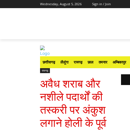
Wednesday, August 5, 2026
Sign in / Join
छत्तीसगढ़
लैलूंगा
रायगढ़
छाल
तमनार
अम्बिकापुर
रायगढ़
अवैध शराब और
नशीले पदार्थों की
तस्करी पर अंकुश
लगाने होली के पूर्व