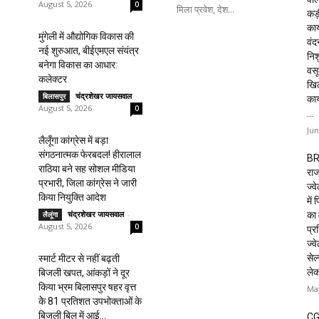
August 5, 2026
0
मिला प्रवेश, देश...
कड़
कार
मुंगेली में औद्योगिक विकास की
वं
नई शुरुआत, बीईएमएल संयंत्र
निशु
बनेगा विकास का आधार:
वसू
कलेक्टर
खि
चंद्रशेखर जायसवाल
-
बिलासपुर
का
August 5, 2026
0
...
Jun
लैलूँगा कांग्रेस में बड़ा
संगठनात्मक फेरबदल! हीरालाल
BR
राठिया बने सह सोशल मीडिया
राज
प्रभारी, जिला कांग्रेस ने जारी
ज्व
किया नियुक्ति आदेश
में
चंद्रशेखर जायसवाल
-
का 
लैलूंगा
August 5, 2026
0
प्रस
ज्वे
सेल
स्मार्ट मीटर से नहीं बढ़ती
ले
बिजली खपत, आंकड़ों ने दूर
किया भ्रम बिलासपुर षहर वृत्त
May
केे 81 प्रतिशत उपभोक्ताओं के
बिजली बिल में आई...
CG