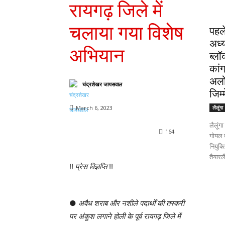
रायगढ़ जिले में
चलाया गया विशेष
पहले
अध्
अभियान
ब्लॉ
कांग
अलो
चंद्रशेखर जायसवाल
जिम्
March 6, 2023
लैलूंगा
लैलूंग
164
गोयल ब
नियुक्
तैयारलै
!!
प्रेस विज्ञप्ति
!!
●
अवैध शराब और नशीले पदार्थों की तस्करी
पर अंकुश लगाने होली के पूर्व रायगढ़ जिले में