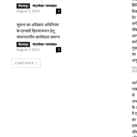
बिस
चंद्रशेखर जायसवाल
-
बिलासपुर
August 5, 2026
फैक्
0
देर
लग
सूचना का अधिकार अधिनियम
भी
के प्रभावी क्रियान्वयन हेतु
आग
संभागस्तरीय कार्यशाला सम्पन्न
करो
चंद्रशेखर जायसवाल
-
बिलासपुर
नु
August 5, 2026
0
का
अन
Load more
Ma
20
थाने
ना
से
अभ
के
में
का
एक्
औ