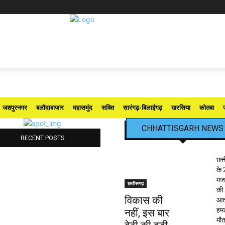
जशपुरनगर
बलौदाबाजार
महासमुंद
सक्ति
सारंगढ़-बिलाईगढ़
खरसिया
कोतबा
CHHATTISGARH NEWS
RECENT POSTS
छत्
के 
मजद
छत्तीसगढ़
की
विकास की
आत
हमले
नहीं, इस बार
मौत