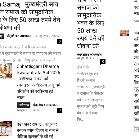
धर्
 Samaj : मुख्यमंत्री साय
समाज को
प्र
सेन समाज को सामुदायिक
सख
सामुदायिक
 के लिए 50 लाख रुपये देने
Aug
भवन के लिए
घोषणा की
50 लाख
वि
चंद्रशेखर जायसवाल
-
August 8, 2026
गढ़
रुपये देने की
नही
0
घोषणा की
बार
्ति सम्मेलन एवं केश शिल्पी सम्मान
की 
 में मुख्यमंत्री ने समाज के योगदान को सराहा
चंद्रशेखर जायसवाल
-
उपल
August 8, 2026
 मुख्यमंत्री श्री विष्णु देव साय ने कहा कि...
0
से च
Chhattisgarh Dharma
सेन शक्ति
आई
Swatantrata Act 2026
सम्मेलन एवं केश
प्र
: छत्तीसगढ़ में नया धर्म
शिल्पी सम्मान
विध
स्वतंत्रता अधिनियम लागू, धर्म
समारोह में मुख्यमंत्री
सुपु
परिवर्तन की प्रक्रिया हुई
ने समाज के योगदान
देश
सख्त
को सराहा रायपुर।
नाम
चंद्रशेखर जायसवाल
-
छत्तीसगढ़
मुख्यमंत्री श्री विष्णु
कॉल
August 8, 2026
0
देव साय ने कहा
हा
कि...
किय
बड़ी खबर रायगढ़ : पत्रकार
Aug
बनकर न्याय दिलाए के नाम से
20
पीड़िता फूलमती से की गई