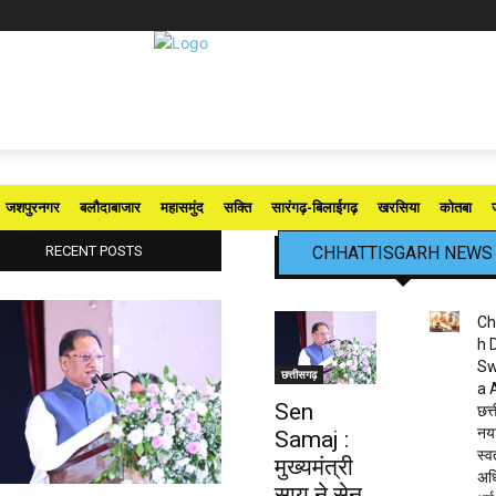
जशपुरनगर
बलौदाबाजार
महासमुंद
सक्ति
सारंगढ़-बिलाईगढ़
खरसिया
कोतबा
RECENT POSTS
CHHATTISGARH NEWS
Ch
h 
Sw
छत्तीसगढ़
a 
Sen
छत्त
नया
Samaj :
स्व
मुख्यमंत्री
अधि
साय ने सेन