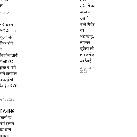
ार...
ट्रेलरों का
डीजल
y 23, 2026
उड़ाने
वाले गिरोह
ारी वंदन
का
YC के नाम
भंडाफोड़,
शुल्क लेने
तमनार
ों पर होगी
पुलिस की
ी
ताबड़तोड़
्यवाहीमहतारी
कार्रवाई
दन eKYC
ल्क है, पैसे
August 7,
2026
लने वालों के
लाफ होगी
र्यवाहीeKYC
e 1, 2026
EAKING:
धानी के
ेलर्स दुकान
 फिर चोरी
मामला,