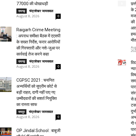
छत्
77000 की धोखाधड़ी
के 
चंद्रशेखर जायसवाल
-
रायगढ़
मजद
August 8, 2026
0
की
आत
Raigarh Crime Meeting
हमले
: अपराध समीक्षा बैठक में एएसपी
मौत
के सख्त निर्देश, फरार आरोपियों
Aug
की गिरफ्तारी और नशे-जुआ पर
20
कार्रवाई तेज करने कहा
चंद्रशेखर जायसवाल
-
रायगढ़
विद्
August 8, 2026
0
न्य
विष
CGPSC 2021 : चयनित
समा
अभ्यर्थियों को सुप्रीम कोर्ट से
पार
बड़ी राहत, दागी नहीं पाए गए
संस
उम्मीदवारों की सशर्त नियुक्ति
से 
का रास्ता साफ
टक
दुर्भ
चंद्रशेखर जायसवाल
-
रायपुर
August 8, 2026
अभा
0
गी प
पार
OP Jindal School : बाबूजी
संस