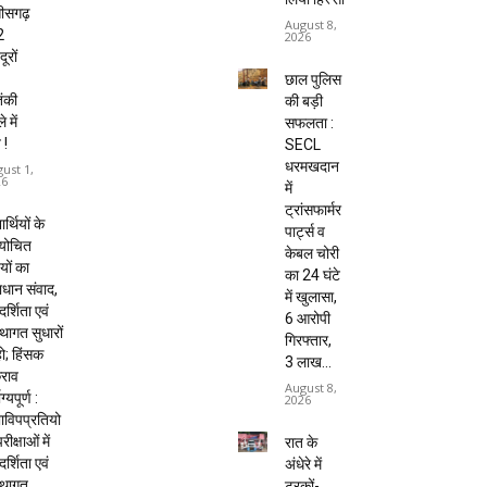
तीसगढ़
August 8,
2
2026
ूरों
छाल पुलिस
ंकी
की बड़ी
 में
सफलता :
 !
SECL
धरमखदान
ust 1,
26
में
ट्रांसफार्मर
यार्थियों के
पार्ट्स व
ायोचित
केबल चोरी
यों का
का 24 घंटे
धान संवाद,
में खुलासा,
दर्शिता एवं
6 आरोपी
्थागत सुधारों
गिरफ्तार,
हो; हिंसक
₹3 लाख...
राव
August 8,
ाग्यपूर्ण :
2026
विपप्रतियो
रीक्षाओं में
रात के
दर्शिता एवं
अंधेरे में
्थागत
ट्रकों-