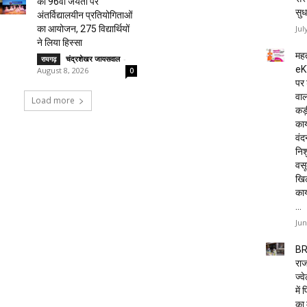
की 96वीं जयंती पर
सुध
अंतर्विद्यालयीन प्रतियोगिताओं
Jul
का आयोजन, 275 विद्यार्थियों
ने लिया हिस्सा
महत
चंद्रशेखर जायसवाल
-
रायगढ़
eK
August 8, 2026
0
पर 
वाल
Load more
कड़
कार
वं
निशु
वसू
खि
का
...
Jun
BR
राज
ज्व
में
का 