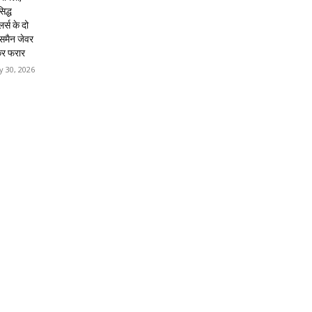
िद्ध
लर्स के दो
्समैन जेवर
कर फरार
 30, 2026