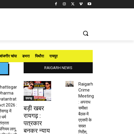
जांजगीर चांपा
डभरा
पिथौरा
रायपुर
RAIGARH NEWS
Raigarh
hattisgar
Crime
Dharma
Meeting
रायगढ़
atantrat
: अपराध
Act 2026 :
बड़ी खबर
समीक्षा
ीसगढ़ में
बैठक में
रायगढ़ :
 धर्म
एएसपी के
पत्रकार
तंत्रता
सख्त
नियम लागू,
बनकर न्याय
निर्देश,