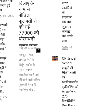
म परिवर्तन की
दिलाए के
फरार
क्रिया हुई
आरोपियों
नाम से
्त
की
पीड़िता
ust 8, 2026
गिरफ्तारी
फूलमती से
और नशे-
कास की
की गई
जुआ पर
ं, इस
कार्रवाई
77000 की
 बेटी
तेज करने
धोखाधड़ी
बड़ी
कहा
ब्धि
चंद्रशेखर जायसवाल
-
August 8,
August 8, 2026
र्चा में
2026
0
ं
यह पूरा मामला
तापपुर
OP Jindal
रायगढ़ जिले के
ायक..!
School :
लैलूंगा ब्लॉक के
त्री ने
बाबूजी की
ग्राम पंचायत
 के
96वीं जयंती
कोड़केल का है जहां
ी
पर
की रहने वाली महिला
ेज में
अंतर्विद्यालयीन
फूलवती ने एसपी
सिल
प्रतियोगिताओं
कार्यालय और...
ा...
का आयोजन,
275
ust 5,
26
विद्यार्थियों ने
लिया हिस्सा