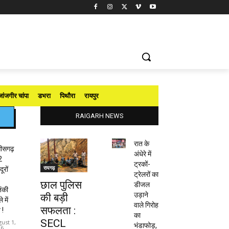
जांजगीर चांपा
डभरा
पिथौरा
रायपुर
RAIGARH NEWS
रात के
तीसगढ़
अंधेरे में
2
ट्रकों-
रायगढ़
ूरों
ट्रेलरों का
छाल पुलिस
डीजल
ंकी
उड़ाने
की बड़ी
 में
वाले गिरोह
सफलता :
 !
का
SECL
ust 1,
भंडाफोड़,
26