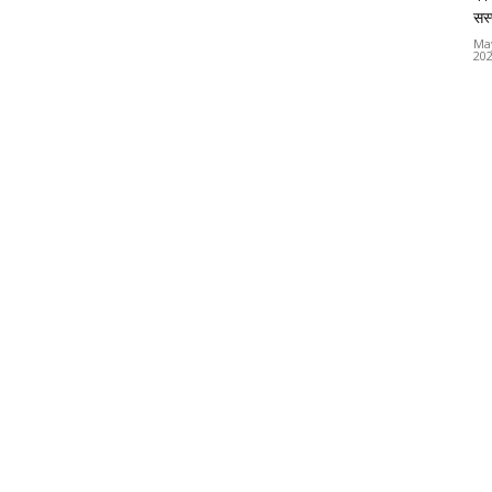
सस्
Ma
20