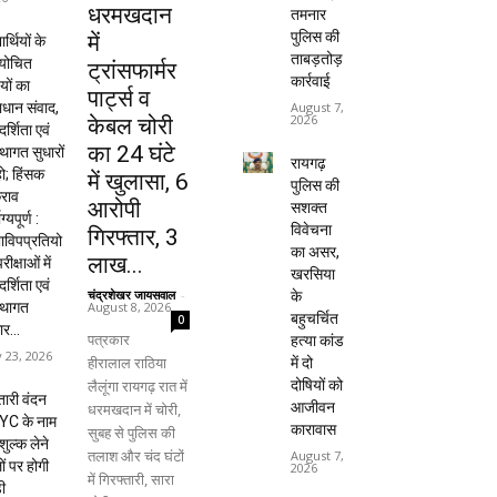
धरमखदान
तमनार
पुलिस की
में
यार्थियों के
ताबड़तोड़
ायोचित
ट्रांसफार्मर
कार्रवाई
यों का
पार्ट्स व
धान संवाद,
August 7,
2026
केबल चोरी
दर्शिता एवं
का 24 घंटे
्थागत सुधारों
रायगढ़
हो; हिंसक
में खुलासा, 6
पुलिस की
राव
आरोपी
सशक्त
ाग्यपूर्ण :
विवेचना
गिरफ्तार, ₹3
विपप्रतियो
का असर,
लाख...
रीक्षाओं में
खरसिया
दर्शिता एवं
चंद्रशेखर जायसवाल
-
के
August 8, 2026
्थागत
बहुचर्चित
0
ार...
पत्रकार
हत्या कांड
y 23, 2026
हीरालाल राठिया
में दो
लैलूंगा रायगढ़ रात में
दोषियों को
ारी वंदन
आजीवन
धरमखदान में चोरी,
YC के नाम
कारावास
सुबह से पुलिस की
शुल्क लेने
तलाश और चंद घंटों
August 7,
ों पर होगी
2026
में गिरफ्तारी, सारा
ी