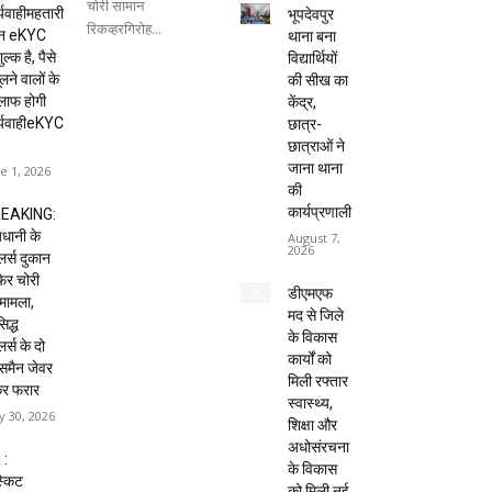
चोरी सामान
्यवाहीमहतारी
भूपदेवपुर
रिकव्हरगिरोह...
दन eKYC
थाना बना
ल्क है, पैसे
विद्यार्थियों
लने वालों के
की सीख का
लाफ होगी
केंद्र,
र्यवाहीeKYC
छात्र-
छात्राओं ने
जाना थाना
e 1, 2026
की
कार्यप्रणाली
EAKING:
धानी के
August 7,
2026
ेलर्स दुकान
 फिर चोरी
डीएमएफ
मामला,
मद से जिले
िद्ध
के विकास
लर्स के दो
कार्यों को
्समैन जेवर
मिली रफ्तार
कर फरार
स्वास्थ्य,
 30, 2026
शिक्षा और
अधोसंरचना
 :
के विकास
्किट
को मिली नई