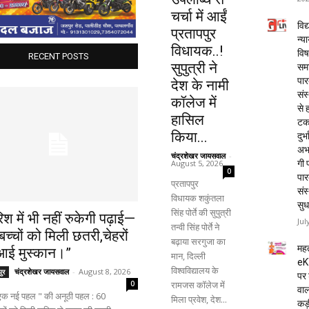
चर्चा में आईं
विद्
प्रतापपुर
न्य
विधायक..!
विष
RECENT POSTS
सुपुत्री ने
समा
पार
देश के नामी
संस
कॉलेज में
से 
हासिल
टक
किया...
दुर्भ
अभा
चंद्रशेखर जायसवाल
-
August 5, 2026
गी प
0
पार
प्रतापपुर
संस
विधायक शकुंतला
सुध
सिंह पोर्ते की सुपुत्री
िश में भी नहीं रुकेगी पढ़ाई—
Jul
तन्वी सिंह पोर्ते ने
च्चों को मिली छतरी,चेहरों
बढ़ाया सरगुजा का
महत
आई मुस्कान।”
मान, दिल्ली
eK
विश्वविद्यालय के
चंद्रशेखर जायसवाल
-
August 8, 2026
ुर
पर 
रामजस कॉलेज में
0
वाल
 एक नई पहल " की अनूठी पहल : 60
मिला प्रवेश, देश...
कड़