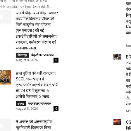
लों को मिली बारिश से बचाव की छतरी
कार
री के जन्मदिवस पर वैभव विशाल तंबोली...
वं
आदर्श इंदिरा बाल मंदिर उच्चतर
निशु
माध्यमिक विद्यालय सीपत को
वसू
मिली राष्ट्रीय सेवा योजना
खि
(एन.एस.एस.) की नई
का
इकाईविद्यार्थियों को समाजसेवा,
...
स्वच्छता, पर्यावरण संरक्षण एवं
Jun
जनजागरूकता...
चंद्रशेखर जायसवाल
-
बिलासपुर
BR
August 8, 2026
0
राज
ज्व
छाल पुलिस की बड़ी सफलता :
में
SECL धरमखदान में
का 
ट्रांसफार्मर पार्ट्स व केबल चोरी
प्रस
का 24 घंटे में खुलासा, 6
ज्वे
आरोपी गिरफ्तार, ₹3 लाख...
सेल
चंद्रशेखर जायसवाल
-
ले
रायगढ़
August 8, 2026
0
May
9 अगस्त को अंतरराष्ट्रीय
CG
मूलनिवासी दिवस एवं विश्व
बिस