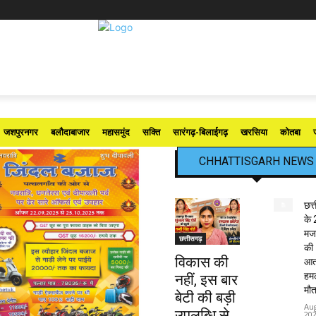
जशपुरनगर
बलौदाबाजार
महासमुंद
सक्ति
सारंगढ़-बिलाईगढ़
खरसिया
कोतबा
CHHATTISGARH NEWS
छत्
के 
मजद
छत्तीसगढ़
की
विकास की
आत
हमले
नहीं, इस बार
मौत
बेटी की बड़ी
Aug
उपलब्धि से
20