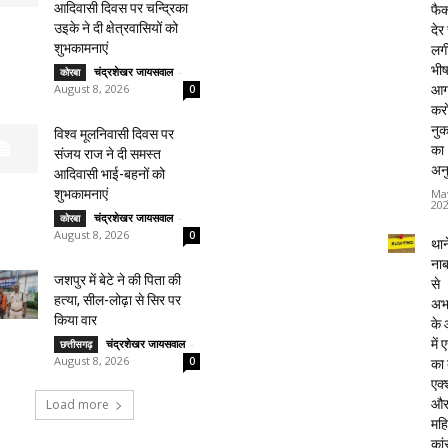
आदिवासी दिवस पर चन्द्रिका
फैक्
उइके ने दी क्षेत्रवासियों को
देर
शुभकामनाएं
लग
भी
चंद्रशेखर जायसवाल
-
कोरबा
August 8, 2026
आग
0
करो
नु
विश्व मूलनिवासी दिवस पर
का
संजय राज ने दी समस्त
अन
आदिवासी भाई-बहनों को
Ma
शुभकामनाएं
20
चंद्रशेखर जायसवाल
-
कोरबा
August 8, 2026
0
थाने
ना
जशपुर में बेटे ने की पिता की
से
हत्या, सील-लोढ़ा से सिर पर
अभ
किया वार
के
में
चंद्रशेखर जायसवाल
-
छत्तीसगढ़
August 8, 2026
0
का
एक्
औ
Load more
महि
कां