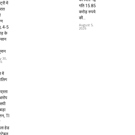
ट्री में
गति 15.85
 रात
करोड़ रुपये
ी
की...
षण
August 5,
, 4-5
2026
ड़ के
कसान
ुमान
y 30,
26
 में
बालिग
द्रता
 आरोप
 एसपी
 बड़ा
शन, TI
र
ला हेड
स्टेबल