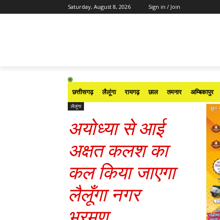
Saturday, August 8, 2026
Sign in / Join
छत्तीसगढ़
लैलूंगा
रायगढ़
छाल
तमनार
अम्बिकापुर
लैलूंगा
अयोध्या से आई
अक्षत कलश का
कल किया जाएगा
लैलूँगा नगर
भ्रमण
….