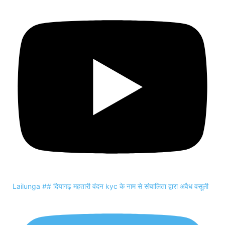
Lailunga ## दियागढ़ महतारी वंदन kyc के नाम से संचालिता द्वारा अवैध वसूली