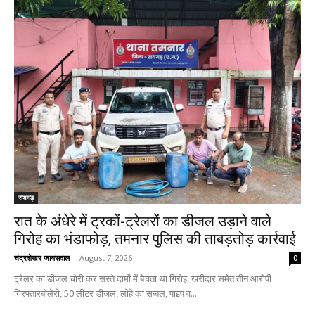
रायगढ़
रात के अंधेरे में ट्रकों-ट्रेलरों का डीजल उड़ाने वाले
गिरोह का भंडाफोड़, तमनार पुलिस की ताबड़तोड़ कार्रवाई
चंद्रशेखर जायसवाल
-
August 7, 2026
0
ट्रेलर का डीजल चोरी कर सस्ते दामों में बेचता था गिरोह, खरीदार समेत तीन आरोपी
गिरफ्तारबोलेरो, 50 लीटर डीजल, लोहे का सब्बल, पाइप व...