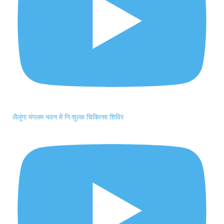
लैलूंगा मंगलम भवन में निःशुल्क चिकित्सा शिविर