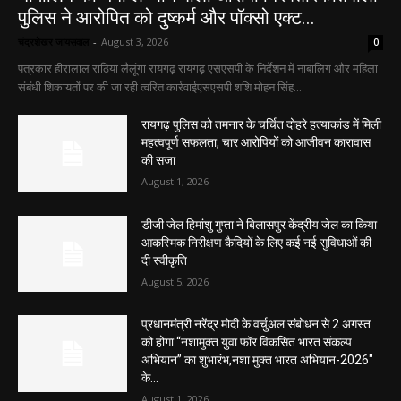
पुलिस ने आरोपित को दुष्कर्म और पॉक्सो एक्ट...
चंद्रशेखर जायसवाल
-
August 3, 2026
0
पत्रकार हीरालाल राठिया लैलूंगा रायगढ़ रायगढ़ एसएसपी के निर्देशन में नाबालिग और महिला
संबंधी शिकायतों पर की जा रही त्वरित कार्रवाईएसएसपी शशि मोहन सिंह...
रायगढ़ पुलिस को तमनार के चर्चित दोहरे हत्याकांड में मिली
महत्वपूर्ण सफलता, चार आरोपियों को आजीवन कारावास
की सजा
August 1, 2026
डीजी जेल हिमांशु गुप्ता ने बिलासपुर केंद्रीय जेल का किया
आकस्मिक निरीक्षण कैदियों के लिए कई नई सुविधाओं की
दी स्वीकृति
August 5, 2026
प्रधानमंत्री नरेंद्र मोदी के वर्चुअल संबोधन से 2 अगस्त
को होगा “नशामुक्त युवा फॉर विकसित भारत संकल्प
अभियान” का शुभारंभ,नशा मुक्त भारत अभियान-2026″
के...
August 1, 2026