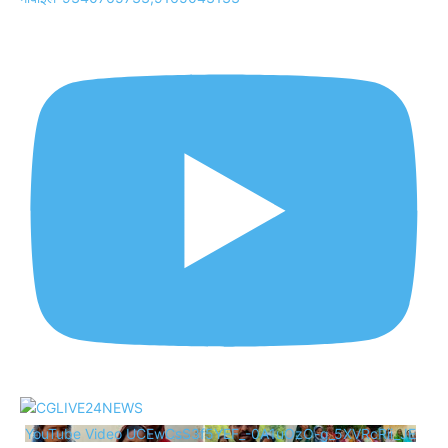
YouTube Video UCEwCsS3f5YEF_-0A1uOzO-g_5XVRcRii_JE