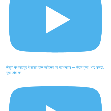
लैलूंगा के बसंतपुर में सांसद खेल महोत्सव का महाधमाका — मैदान गूंजा, भीड़ उमड़ी,
युवा जोश का