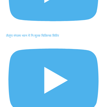
लैलूंगा मंगलम भवन में निःशुल्क चिकित्सा शिविर