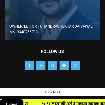
OWNER/EDITOR - CHANDRASHEKHAR JAISAWAL
Mo.-9340765733
LEARN MORE
FOLLOW US
© CGLIVE24
Latest
 की शर्त ने मचाया बवाल! जनपद पंचायत की कैंटीन नीलामी पर उठे 