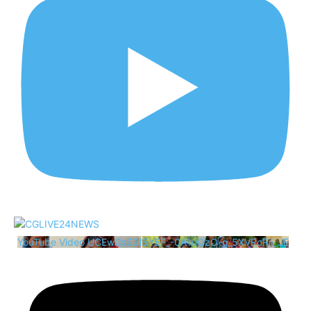
YouTube Video UCEwCsS3f5YEF_-0A1uOzO-g_5XVRcRii_JE