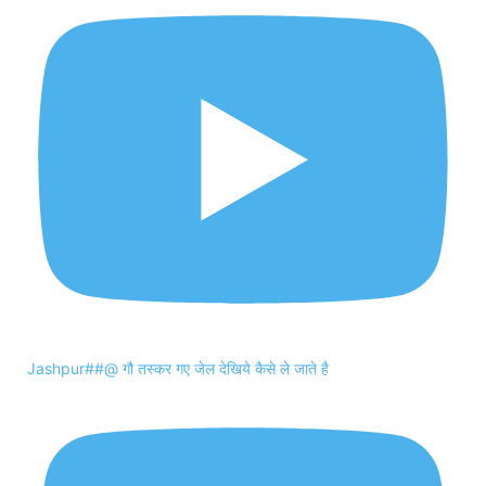
Jashpur##@ गौ तस्कर गए जेल देखिये कैसे ले जाते है