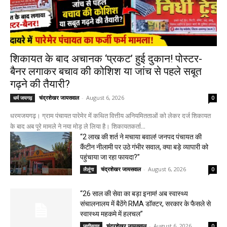
शिकायत के बाद अचानक ‘प्रकट’ हुई दुकान! पोस्टर-
बैनर लगाकर बचाव की कोशिश या जांच से पहले सबूत
गढ़ने की तैयारी?
चंद्रशेखर जायसवाल
-
August 6, 2026
धर्म जयगढ़
0
धरमजयगढ़। ग्राम पंचायत पारेमेर में कथित वित्तीय अनियमितताओं को लेकर दर्ज शिकायत
के बाद अब पूरे मामले ने नया मोड़ ले लिया है। शिकायतकर्ता...
“2 लाख की शर्त ने मचाया बवाल! जनपद पंचायत की
कैंटीन नीलामी पर उठे गंभीर सवाल, क्या बड़े व्यापारी को
पहुंचाया जा रहा फायदा?”
चंद्रशेखर जायसवाल
-
August 6, 2026
लैलूंगा
0
“26 साल की सेवा का बड़ा इनाम! अब स्वास्थ्य
संचालनालय में बैठेंगे RMA डॉक्टर, सरकार के फैसले से
स्वास्थ्य महकमे में हलचल”
चंद्रशेखर जायसवाल
-
August 6, 2026
छत्तीसगढ़
0