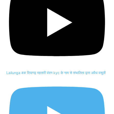
Lailunga ## दियागढ़ महतारी वंदन kyc के नाम से संचालिता द्वारा अवैध वसूली