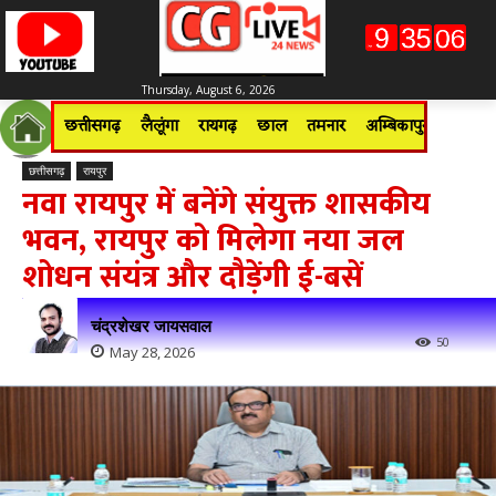
Thursday, August 6, 2026
छत्तीसगढ़
लैलूंगा
रायगढ़
छाल
तमनार
अम्बिकापुर
जशपुरन
छत्तीसगढ़
रायपुर
नवा रायपुर में बनेंगे संयुक्त शासकीय
भवन, रायपुर को मिलेगा नया जल
शोधन संयंत्र और दौड़ेंगी ई-बसें
चंद्रशेखर जायसवाल
50
May 28, 2026