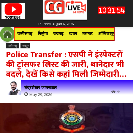
Thursday, August 6, 2026
छत्तीसगढ़
लैलूंगा
रायगढ़
छाल
तमनार
अम्बिकापुर
जशपुरन
छत्तीसगढ़
रायपुर
Police Transfer : एसपी ने इंस्पेक्टरों
की ट्रांसफर लिस्ट की जारी, थानेदार भी
बदले, देखें किसे कहां मिली जिम्मेदारी…
चंद्रशेखर जायसवाल
44
May 29, 2026