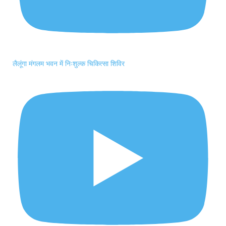
लैलूंगा मंगलम भवन में निःशुल्क चिकित्सा शिविर