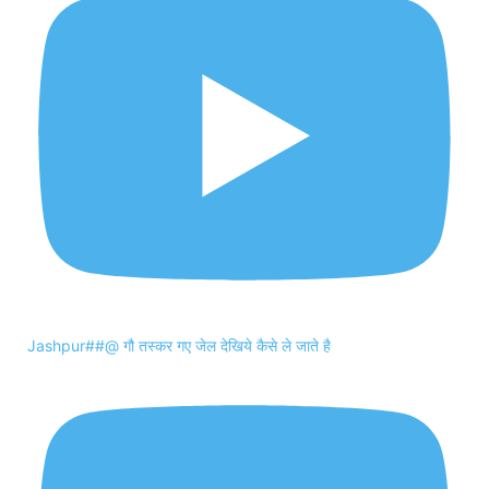
Jashpur##@ गौ तस्कर गए जेल देखिये कैसे ले जाते है