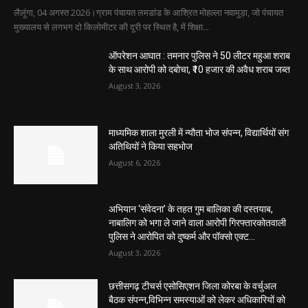
लैलूंगा, 04 अगस्त 2026।ग्राम पंचायत लमडांड के आश्रित मोहल्ला नवामुड़ा, जो पंचायत
मुख्यालय से लगभग दो किलोमीटर की दूरी पर स्थित है, में शिक्षा...
ऑपरेशन आघात : तमनार पुलिस ने 50 लीटर महुआ शराब
के साथ आरोपी को दबोचा, ₹10 हजार की अवैध शराब जब्त
August 3, 2026
माध्यमिक शाला मुरली में न्यौता भोज संपन्न, विद्यार्थियों संग
अतिथियों ने किया सहभोज
August 6, 2026
अभियान ‘संवेदना’ के तहत गुम बालिका की दस्तयाब,
नाबालिग को भगा ले जाने वाला आरोपी गिरफ्तारकोतवाली
पुलिस ने आरोपित को दुष्कर्म और पॉक्सो एक्ट...
August 3, 2026
छत्तीसगढ़ टीचर्स एसोसिएशन जिला कोरबा के वर्चुअल
बैठक संपन्न,विभिन्न समस्याओं को लेकर अधिकारियों को