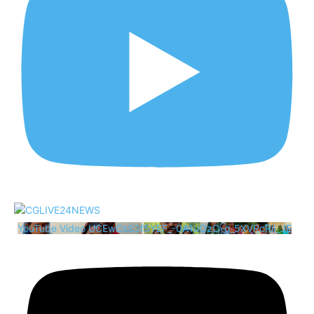
YouTube Video UCEwCsS3f5YEF_-0A1uOzO-g_5XVRcRii_JE