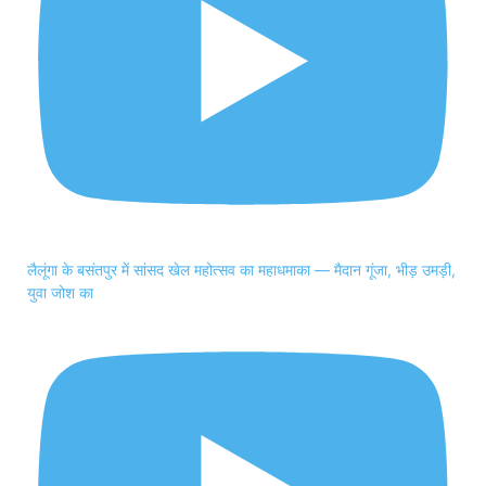
लैलूंगा के बसंतपुर में सांसद खेल महोत्सव का महाधमाका — मैदान गूंजा, भीड़ उमड़ी,
युवा जोश का