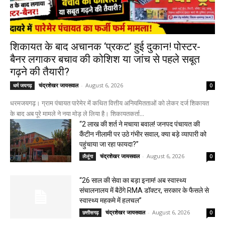
शिकायत के बाद अचानक ‘प्रकट’ हुई दुकान! पोस्टर-
बैनर लगाकर बचाव की कोशिश या जांच से पहले सबूत
गढ़ने की तैयारी?
चंद्रशेखर जायसवाल
-
August 6, 2026
धर्म जयगढ़
0
धरमजयगढ़। ग्राम पंचायत पारेमेर में कथित वित्तीय अनियमितताओं को लेकर दर्ज शिकायत
के बाद अब पूरे मामले ने नया मोड़ ले लिया है। शिकायतकर्ता...
“2 लाख की शर्त ने मचाया बवाल! जनपद पंचायत की
कैंटीन नीलामी पर उठे गंभीर सवाल, क्या बड़े व्यापारी को
पहुंचाया जा रहा फायदा?”
चंद्रशेखर जायसवाल
-
August 6, 2026
लैलूंगा
0
“26 साल की सेवा का बड़ा इनाम! अब स्वास्थ्य
संचालनालय में बैठेंगे RMA डॉक्टर, सरकार के फैसले से
स्वास्थ्य महकमे में हलचल”
चंद्रशेखर जायसवाल
-
August 6, 2026
छत्तीसगढ़
0