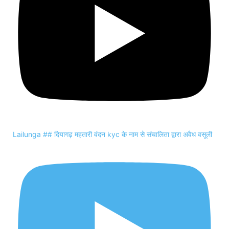
Lailunga ## दियागढ़ महतारी वंदन kyc के नाम से संचालिता द्वारा अवैध वसूली