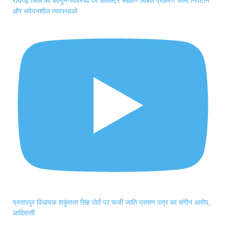
रायगढ़ जिले की कानून-व्यवस्था पर कलेक्टर सख़्त– लंबित प्रकरण जल्द निपटाने
और संवेदनशील व्यवस्थाओ
प्रतापपुर विधायक शकुंतला सिंह पोर्ते पर फर्जी जाति प्रमाण पत्र का संगीन आरोप,
आदिवासी