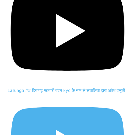
Lailunga ## दियागढ़ महतारी वंदन kyc के नाम से संचालिता द्वारा अवैध वसूली