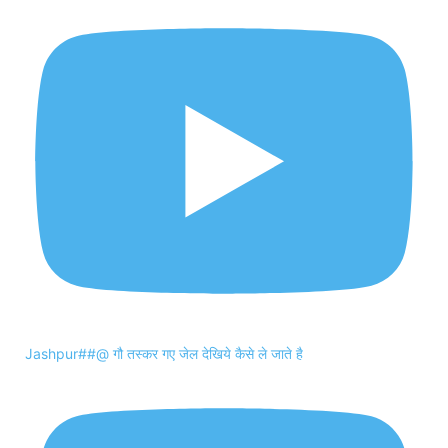
Jashpur##@ गौ तस्कर गए जेल देखिये कैसे ले जाते है