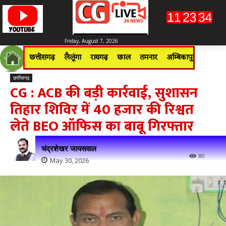
Friday, August 7, 2026
छत्तीसगढ़
लैलूंगा
रायगढ़
छाल
तमनार
अम्बिकापुर
जशपुरन
छत्तीसगढ़
CG : ACB की बड़ी कार्रवाई, सुशासन
तिहार शिविर में 40 हजार की रिश्वत
लेते BEO ऑफिस का बाबू गिरफ्तार
चंद्रशेखर जायसवाल
80
May 30, 2026