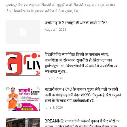
प्रतापपुर विधायक शकुंतला सिंह पोर्ते की सुपुत्री तन्वी सिंह पोर्ते ने बढ़ाया सरगुजा का मान,
दिल्ली विश्वविद्यालय के रामजस कॉलेज में मिला प्रवेश, देश...
छत्तीसगढ़ के 2 मजदूरों की आतंकी हमले में मौत !
August 1, 2026
विद्यार्थियों के न्यायोचित विषयों का समाधान संवाद,
पारदर्शिता एवं संस्थागत सुधारों से हो; हिंसक टकराव
दुर्भाग्यपूर्ण : अभाविपप्रतियोगी परीक्षाओं में पारदर्शिता एवं
संस्थागत सुधार...
July 23, 2026
महतारी वंदन eKYC के नाम पर शुल्क लेने वालों पर होगी
कड़ी कार्यवाहीमहतारी वंदन eKYC निशुल्क है, पैसे वसूलने
वालों के खिलाफ होगी कार्यवाहीeKYC...
June 1, 2026
BREAKING: राजधानी के ज्वेलर्स दुकान में फिर चोरी का
मामला, प्रसिद्ध ज्वेलर्स के दो सेल्समैन जेवर लेकर फरार