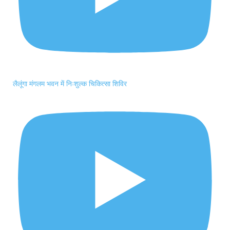
लैलूंगा मंगलम भवन में निःशुल्क चिकित्सा शिविर