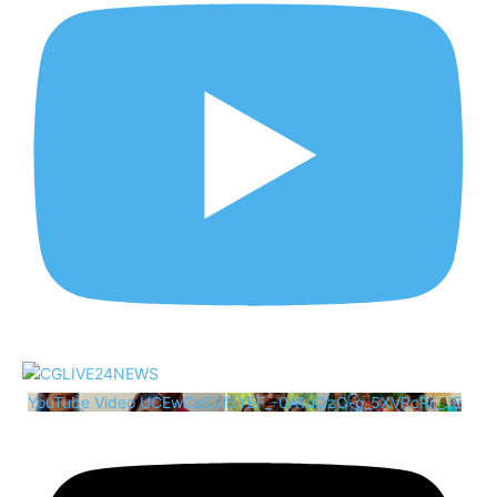
YouTube Video UCEwCsS3f5YEF_-0A1uOzO-g_5XVRcRii_JE