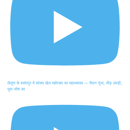
लैलूंगा के बसंतपुर में सांसद खेल महोत्सव का महाधमाका — मैदान गूंजा, भीड़ उमड़ी,
युवा जोश का