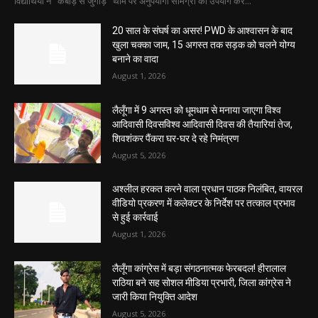
विद्यार्थियों ने "कबाड़ से जुगाड़" थीम पर अनुपयोगी सामग्री का उपयोग कर...
20 साल के संघर्ष का असर! PWD के आश्वासन के बाद
खुला चक्का जाम, 15 अगस्त तक सड़क को चलने योग्य
बनाने का वादा
August 1, 2026
लैलूँगा में 9 अगस्त को धूमधाम से मनाया जाएगा विश्व
आदिवासी दिवसविश्व आदिवासी दिवस की तैयारियां तेज,
शिवशंकर पैंकरा घर-घर दे रहे निमंत्रण
August 5, 2026
अश्लील हरकत करने वाला प्रधान पाठक निलंबित, वायरल
वीडियो प्रकरण में कलेक्टर के निर्देश पर तत्काल प्रभाव
से हुई कार्रवाई
August 1, 2026
लैलूँगा कांग्रेस में बड़ा संगठनात्मक फेरबदल! हीरालाल
राठिया बने सह सोशल मीडिया प्रभारी, जिला कांग्रेस ने
जारी किया नियुक्ति आदेश
August 5, 2026