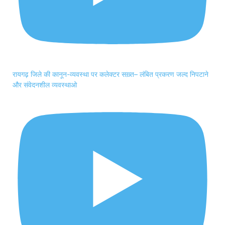
रायगढ़ जिले की कानून-व्यवस्था पर कलेक्टर सख़्त– लंबित प्रकरण जल्द निपटाने
और संवेदनशील व्यवस्थाओ