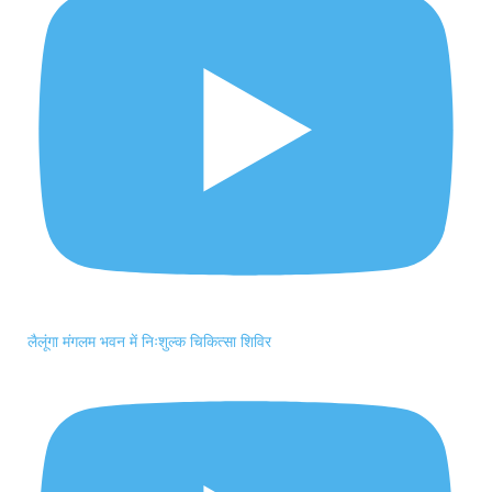
लैलूंगा मंगलम भवन में निःशुल्क चिकित्सा शिविर