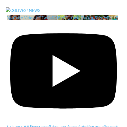
YouTube Video UCEwCsS3f5YEF_-0A1uOzO-g_5XVRcRii_JE
Lailunga ## दियागढ़ महतारी वंदन kyc के नाम से संचालिता द्वारा अवैध वसूली