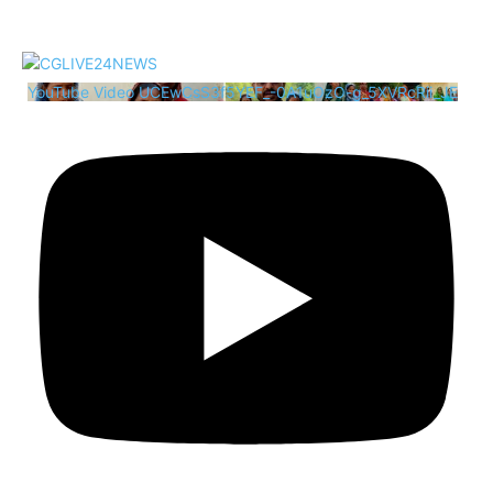
YouTube Video UCEwCsS3f5YEF_-0A1uOzO-g_5XVRcRii_JE