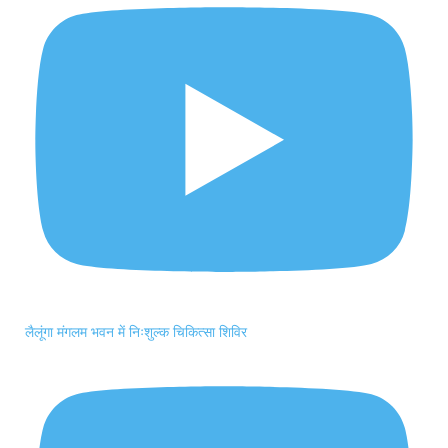
लैलूंगा मंगलम भवन में निःशुल्क चिकित्सा शिविर