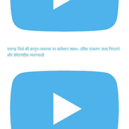
रायगढ़ जिले की कानून-व्यवस्था पर कलेक्टर सख़्त– लंबित प्रकरण जल्द निपटाने
और संवेदनशील व्यवस्थाओ