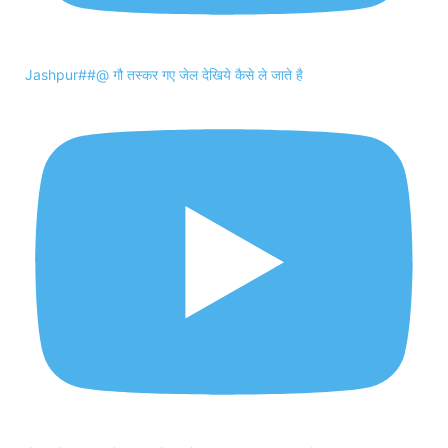
Jashpur##@ गौ तस्कर गए जेल देखिये कैसे ले जाते है