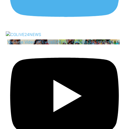
YouTube Video UCEwCsS3f5YEF_-0A1uOzO-g_5XVRcRii_JE