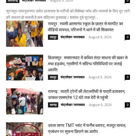
चंद्रशेखर जायसवाल
-
August 9, 2026
छत्तीसगढ़
0
सूरजपुर-रामानुजनगर समेत आसपास के मरीजों को विशेषज्ञ जांच और परामर्श के लिए दूर जाने
की जरूरत हो सकती है कम चंद्रिका कुशवाहा / शशांक दुबे सूरजपुर...
रायपुर : स्वामी आत्मानंद स्कूल के छात्र से मारपीट का
वीडियो वायरल, परिजनों ने थाने में की शिकायत
चंद्रशेखर जायसवाल
-
August 9, 2026
रायपुर
0
बिलासपुर : श्मशानघाट में कथित तंत्र साधना की खबर से
मचा हड़कंप, ग्रामीणों ने संदिग्ध गतिविधियों पर जताई
आपत्ति
चंद्रशेखर जायसवाल
-
August 9, 2026
रायपुर
0
रायगढ़ : यात्री ट्रेनों की लेटलतीफी से यात्री हलाकान,
उत्कल एक्सप्रेस 12 घंटे तक देरी से पहुंची
चंद्रशेखर जायसवाल
-
August 9, 2026
रायगढ़
0
उरला सागर TMT प्लांट में फर्नेस ब्लास्ट, मजदूर घायल;
प्रबंधन पर सूचना छिपाने का आरोप