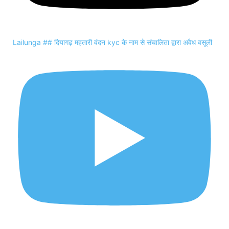
Lailunga ## दियागढ़ महतारी वंदन kyc के नाम से संचालिता द्वारा अवैध वसूली