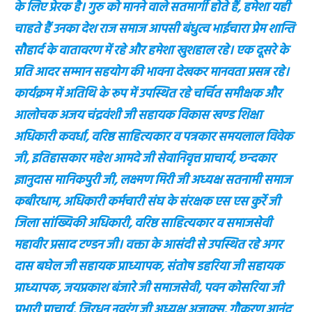
के लिए प्रेरक है। गुरु को मानने वाले सतमार्गी होते हैं, हमेशा यही
चाहते हैं उनका देश राज समाज आपसी बंधुत्व भाईचारा प्रेम शान्ति
सौहार्द के वातावरण में रहे और हमेशा खुशहाल रहे। एक दूसरे के
प्रति आदर सम्मान सहयोग की भावना देखकर मानवता प्रसन्न रहे।
कार्यक्रम में अतिथि के रूप में उपस्थित रहे चर्चित समीक्षक और
आलोचक अजय चंद्रवंशी जी सहायक विकास खण्ड शिक्षा
अधिकारी कवर्धा, वरिष्ठ साहित्यकार व पत्रकार समयलाल विवेक
जी, इतिहासकार महेश आमदे जी सेवानिवृत्त प्राचार्य, छन्दकार
ज्ञानुदास मानिकपुरी जी, लक्ष्मण मिरी जी अध्यक्ष सतनामी समाज
कबीरधाम, अधिकारी कर्मचारी संघ के संरक्षक एस एस कुर्रे जी
जिला सांख्यिकी अधिकारी, वरिष्ठ साहित्यकार व समाजसेवी
महावीर प्रसाद टण्डन जी। वक्ता के आसंदी से उपस्थित रहे अगर
दास बघेल जी सहायक प्राध्यापक, संतोष डहरिया जी सहायक
प्राध्यापक, जयप्रकाश बंजारे जी समाजसेवी, पवन कोसरिया जी
प्रभारी प्राचार्य, जिरधन नवरंग जी अध्यक्ष अजाक्स, गौकरण आनंद