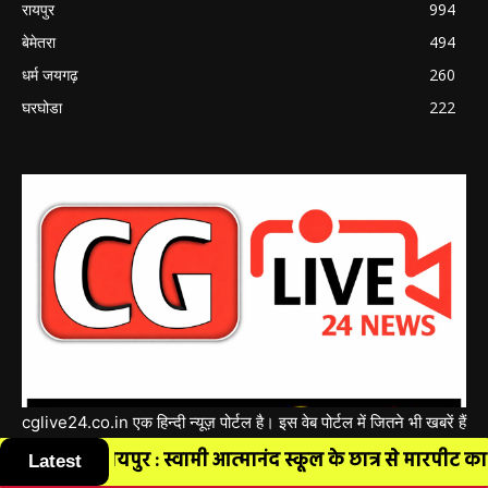
रायपुर
994
बेमेतरा
494
धर्म जयगढ़
260
घरघोडा
222
cglive24.co.in एक हिन्दी न्यूज़ पोर्टल है। इस वेब पोर्टल में जितने भी खबरें हैं
तथ्यों के आधार पर व संवाददाताओं से प्राप्त स्क्रिप्ट अनुसार लगाई जाती है,
Latest
ानंद स्कूल के छात्र से मारपीट का वीडियो वायरल, परिजनों ने था...
जिसमे किसी भी प्रकार की विवाद की स्थिति में उसका न्यायालीन क्षेत्र घरघोड़ा