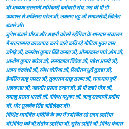
जी अध्यक्ष सतनामी अधिकारी कर्मचारी संघ, एस बी पी डी
प्रकाशन से अविनाश पटेल जी, लक्ष्मण भट्ट जी समाजसेवी,खिलेश
बंजारे जी।
जुगेश बंजारे धीरज और अश्वनी कोसरे रहँगिया के शानदार संचालन
में सतनाममय काव्यपाठ करने वाले कवि रहे गौंटिया भुवन दास
जाँगड़े जी, कमलेश कुमार ढिंढे कमल जी, ओमप्रकाश पात्रे ओम जी,
आशीष कुमार बघेल जी, समयलाल विवेक जी, महेश आमदे जी,
अजय चंद्रवंशी जी, रमेश चौरिया जी, रिखीराम धुर्वे दुजहा जी,
हेमसिंग साहू मास्टर जी, तुकाराम साहू तरूण जी, घनश्याम कुर्रे
अलकरहा जी, महावीर प्रसाद टण्डन जी, डी पी लहरे मौज जी,
दयालु प्रसाद भारती जी, नोकेश मधुकर जी, जाजू सतनामी प्रवीण
जी, और सुखदेव सिंह अहिलेश्वर जी।
विशिष्ट आमंत्रित अतिथि के रूप में उपस्थित रहे सनद डहरिया
जी,दिनेश बर्वे जी,संतोष डहरिया जी, सुरेश डाहिरे जी ,दिनेश बंजारा