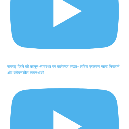
रायगढ़ जिले की कानून-व्यवस्था पर कलेक्टर सख़्त– लंबित प्रकरण जल्द निपटाने
और संवेदनशील व्यवस्थाओ