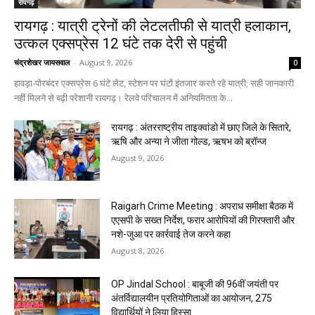
रायगढ़
रायगढ़ : यात्री ट्रेनों की लेटलतीफी से यात्री हलाकान,
उत्कल एक्सप्रेस 12 घंटे तक देरी से पहुंची
चंद्रशेखर जायसवाल
-
August 9, 2026
0
हावड़ा-पोरबंदर एक्सप्रेस 6 घंटे लेट, स्टेशन पर घंटों इंतजार करते रहे यात्री; सही जानकारी
नहीं मिलने से बढ़ी परेशानी रायगढ़। रेलवे परिचालन में अनियमितता के...
रायगढ़ : अंतरराष्ट्रीय ताइक्वांडो में छाए जिले के सितारे,
ऋषि और अन्या ने जीता गोल्ड, ऋषभ को ब्रॉन्ज
August 9, 2026
Raigarh Crime Meeting : अपराध समीक्षा बैठक में
एएसपी के सख्त निर्देश, फरार आरोपियों की गिरफ्तारी और
नशे-जुआ पर कार्रवाई तेज करने कहा
August 8, 2026
OP Jindal School : बाबूजी की 96वीं जयंती पर
अंतर्विद्यालयीन प्रतियोगिताओं का आयोजन, 275
विद्यार्थियों ने लिया हिस्सा