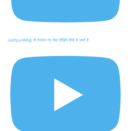
Jashpur##@ गौ तस्कर गए जेल देखिये कैसे ले जाते है