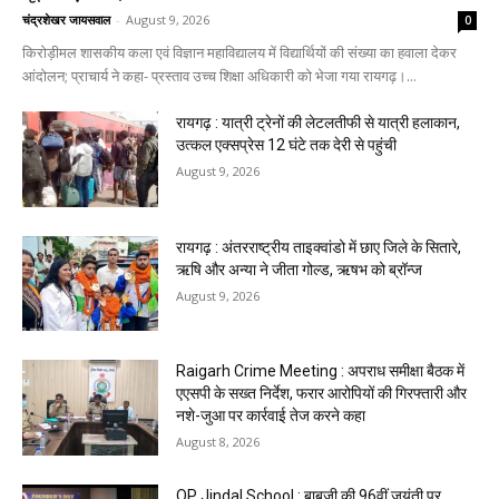
चंद्रशेखर जायसवाल
-
August 9, 2026
0
किरोड़ीमल शासकीय कला एवं विज्ञान महाविद्यालय में विद्यार्थियों की संख्या का हवाला देकर
आंदोलन; प्राचार्य ने कहा- प्रस्ताव उच्च शिक्षा अधिकारी को भेजा गया रायगढ़।...
रायगढ़ : यात्री ट्रेनों की लेटलतीफी से यात्री हलाकान,
उत्कल एक्सप्रेस 12 घंटे तक देरी से पहुंची
August 9, 2026
रायगढ़ : अंतरराष्ट्रीय ताइक्वांडो में छाए जिले के सितारे,
ऋषि और अन्या ने जीता गोल्ड, ऋषभ को ब्रॉन्ज
August 9, 2026
Raigarh Crime Meeting : अपराध समीक्षा बैठक में
एएसपी के सख्त निर्देश, फरार आरोपियों की गिरफ्तारी और
नशे-जुआ पर कार्रवाई तेज करने कहा
August 8, 2026
OP Jindal School : बाबूजी की 96वीं जयंती पर