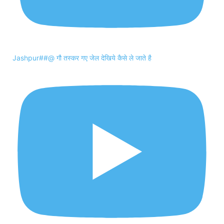
Jashpur##@ गौ तस्कर गए जेल देखिये कैसे ले जाते है