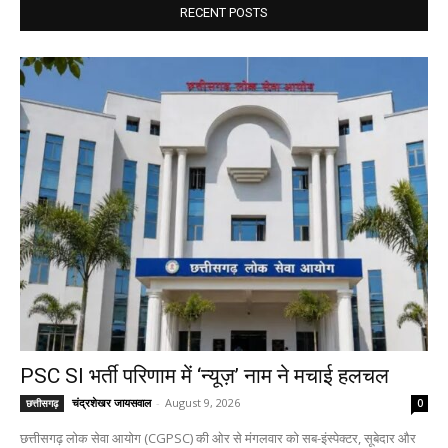
RECENT POSTS
PSC SI भर्ती परिणाम में ‘न्यूज़’ नाम ने मचाई हलचल
चंद्रशेखर जायसवाल
-
August 9, 2026
छत्तीसगढ़
0
छत्तीसगढ़ लोक सेवा आयोग (CGPSC) की ओर से मंगलवार को सब-इंस्पेक्टर, सूबेदार और