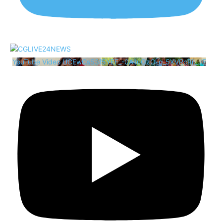
YouTube Video UCEwCsS3f5YEF_-0A1uOzO-g_5XVRcRii_JE