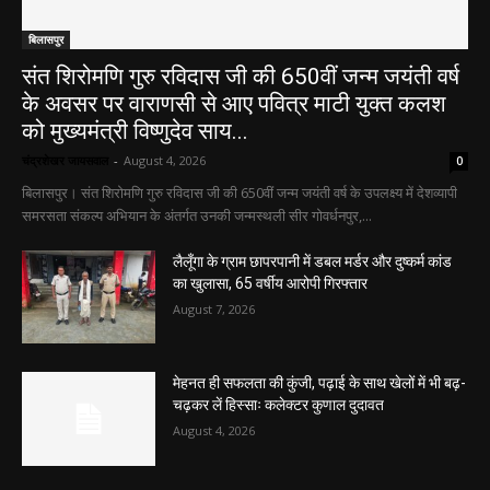
बिलासपुर
संत शिरोमणि गुरु रविदास जी की 650वीं जन्म जयंती वर्ष
के अवसर पर वाराणसी से आए पवित्र माटी युक्त कलश
को मुख्यमंत्री विष्णुदेव साय...
चंद्रशेखर जायसवाल
-
August 4, 2026
0
बिलासपुर। संत शिरोमणि गुरु रविदास जी की 650वीं जन्म जयंती वर्ष के उपलक्ष्य में देशव्यापी
समरसता संकल्प अभियान के अंतर्गत उनकी जन्मस्थली सीर गोवर्धनपुर,...
लैलूँगा के ग्राम छापरपानी में डबल मर्डर और दुष्कर्म कांड
का खुलासा, 65 वर्षीय आरोपी गिरफ्तार
August 7, 2026
मेहनत ही सफलता की कुंजी, पढ़ाई के साथ खेलों में भी बढ़-
चढ़कर लें हिस्साः कलेक्टर कुणाल दुदावत
August 4, 2026