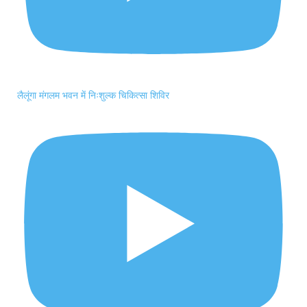
लैलूंगा मंगलम भवन में निःशुल्क चिकित्सा शिविर