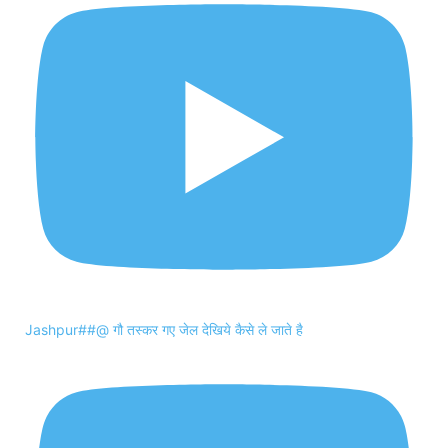
Jashpur##@ गौ तस्कर गए जेल देखिये कैसे ले जाते है