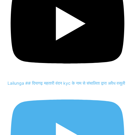
Lailunga ## दियागढ़ महतारी वंदन kyc के नाम से संचालिता द्वारा अवैध वसूली