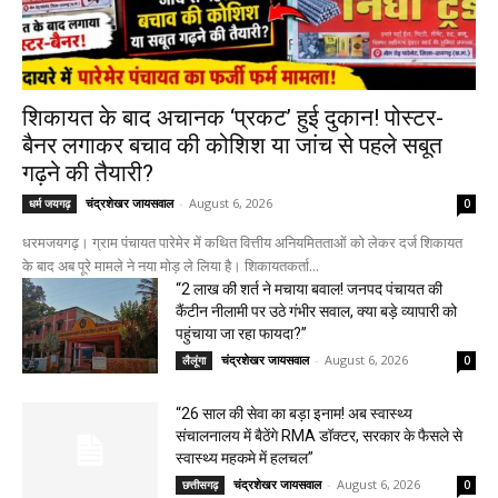
शिकायत के बाद अचानक ‘प्रकट’ हुई दुकान! पोस्टर-
बैनर लगाकर बचाव की कोशिश या जांच से पहले सबूत
गढ़ने की तैयारी?
चंद्रशेखर जायसवाल
-
August 6, 2026
धर्म जयगढ़
0
धरमजयगढ़। ग्राम पंचायत पारेमेर में कथित वित्तीय अनियमितताओं को लेकर दर्ज शिकायत
के बाद अब पूरे मामले ने नया मोड़ ले लिया है। शिकायतकर्ता...
“2 लाख की शर्त ने मचाया बवाल! जनपद पंचायत की
कैंटीन नीलामी पर उठे गंभीर सवाल, क्या बड़े व्यापारी को
पहुंचाया जा रहा फायदा?”
चंद्रशेखर जायसवाल
-
August 6, 2026
लैलूंगा
0
“26 साल की सेवा का बड़ा इनाम! अब स्वास्थ्य
संचालनालय में बैठेंगे RMA डॉक्टर, सरकार के फैसले से
स्वास्थ्य महकमे में हलचल”
चंद्रशेखर जायसवाल
-
August 6, 2026
छत्तीसगढ़
0