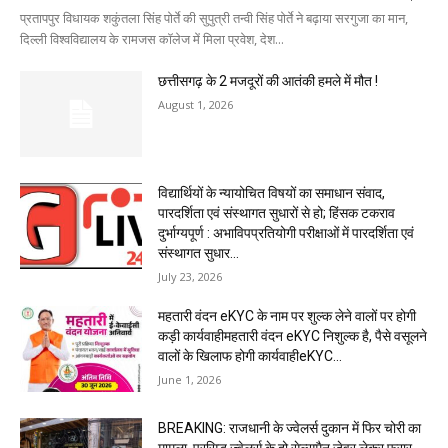
प्रतापपुर विधायक शकुंतला सिंह पोर्ते की सुपुत्री तन्वी सिंह पोर्ते ने बढ़ाया सरगुजा का मान,
दिल्ली विश्वविद्यालय के रामजस कॉलेज में मिला प्रवेश, देश...
छत्तीसगढ़ के 2 मजदूरों की आतंकी हमले में मौत !
August 1, 2026
विद्यार्थियों के न्यायोचित विषयों का समाधान संवाद,
पारदर्शिता एवं संस्थागत सुधारों से हो; हिंसक टकराव
दुर्भाग्यपूर्ण : अभाविपप्रतियोगी परीक्षाओं में पारदर्शिता एवं
संस्थागत सुधार...
July 23, 2026
महतारी वंदन eKYC के नाम पर शुल्क लेने वालों पर होगी
कड़ी कार्यवाहीमहतारी वंदन eKYC निशुल्क है, पैसे वसूलने
वालों के खिलाफ होगी कार्यवाहीeKYC...
June 1, 2026
BREAKING: राजधानी के ज्वेलर्स दुकान में फिर चोरी का
मामला, प्रसिद्ध ज्वेलर्स के दो सेल्समैन जेवर लेकर फरार