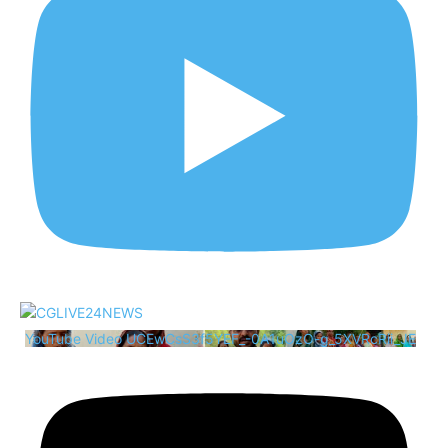
YouTube Video UCEwCsS3f5YEF_-0A1uOzO-g_5XVRcRii_JE