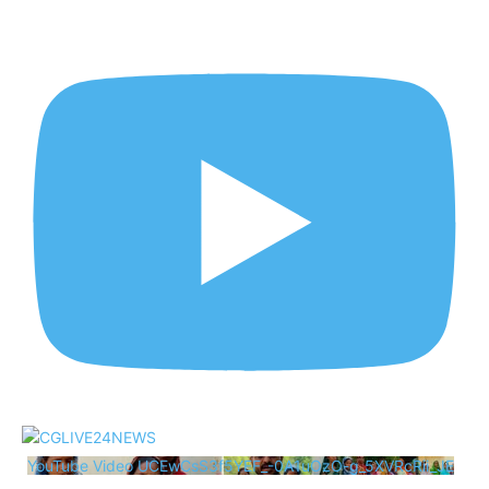
YouTube Video UCEwCsS3f5YEF_-0A1uOzO-g_5XVRcRii_JE