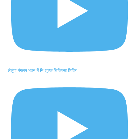
लैलूंगा मंगलम भवन में निःशुल्क चिकित्सा शिविर