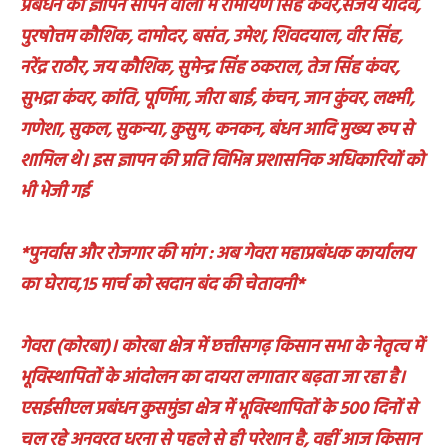
प्रबंधन को ज्ञापन सौंपने वालों में रामायण सिंह कंवर,संजय यादव,
पुरषोत्तम कौशिक, दामोदर, बसंत, उमेश, शिवदयाल, वीर सिंह,
नरेंद्र राठौर, जय कौशिक, सुमेन्द्र सिंह ठकराल, तेज सिंह कंवर,
सुभद्रा कंवर, कांति, पूर्णिमा, जीरा बाई, कंचन, जान कुंवर, लक्ष्मी,
गणेशा, सुकल, सुकन्या, कुसुम, कनकन, बंधन आदि मुख्य रूप से
शामिल थे। इस ज्ञापन की प्रति विभिन्न प्रशासनिक अधिकारियों को
भी भेजी गई
*पुनर्वास और रोजगार की मांग : अब गेवरा महाप्रबंधक कार्यालय
का घेराव,15 मार्च को खदान बंद की चेतावनी*
गेवरा (कोरबा)। कोरबा क्षेत्र में छत्तीसगढ़ किसान सभा के नेतृत्व में
भूविस्थापितों के आंदोलन का दायरा लगातार बढ़ता जा रहा है।
एसईसीएल प्रबंधन कुसमुंडा क्षेत्र में भूविस्थापितों के 500 दिनों से
चल रहे अनवरत धरना से पहले से ही परेशान है, वहीं आज किसान