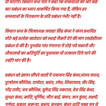
दी जाएगी। किसान सभा नेता ने कहा कि समस्याओं की ओर कई
बार प्रबंधन का ध्यान आकर्षित किया गया है, लेकिन इन
समस्याओं के निराकरण के प्रति प्रबंधन गंभीर नहीं है।
किसान सभा के जिलाध्यक्ष जवाहर सिंह कंवर ने खनन प्रभावित
छोटे-बड़े प्रत्येक खातेदार को स्थाई नौकरी देने की मांग एसईसीएल
प्रबंधन से की है। पुनर्वास गांव गंगानगर में तोड़े गये मकानों और
शौचालयों का क्षतिपूर्ति का मुआवजा भी तत्काल दिये जाने की
उन्होंने मांग की है।
प्रबंधन को ज्ञापन सौंपने वालों में रामायण सिंह कंवर,संजय यादव,
पुरषोत्तम कौशिक, दामोदर, बसंत, उमेश, शिवदयाल, वीर सिंह,
नरेंद्र राठौर, जय कौशिक, सुमेन्द्र सिंह ठकराल, तेज सिंह कंवर,
सुभद्रा कंवर, कांति, पूर्णिमा, जीरा बाई, कंचन, जान कुंवर, लक्ष्मी,
गणेशा, सुकल, सुकन्या, कुसुम, कनकन, बंधन आदि मुख्य रूप से