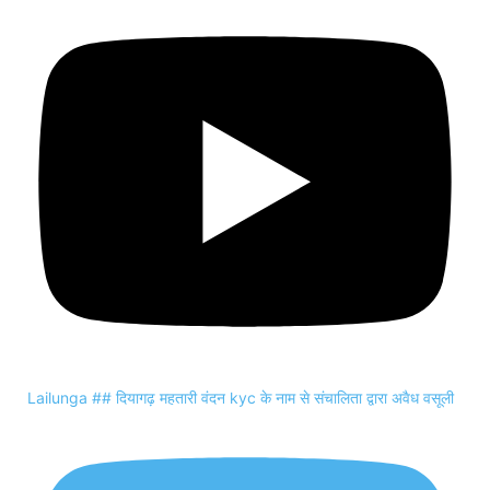
Lailunga ## दियागढ़ महतारी वंदन kyc के नाम से संचालिता द्वारा अवैध वसूली