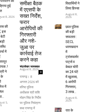
म परिवर्तन की
समीक्षा बैठक
विद्यार्थियों ने
क्रिया हुई
लिया हिस्सा
में एएसपी के
्त
August 8,
सख्त निर्देश,
ust 8, 2026
2026
फरार
कास की
छाल पुलिस
आरोपियों की
ं, इस
की बड़ी
गिरफ्तारी
 बेटी
सफलता :
और नशे-
बड़ी
SECL
जुआ पर
ब्धि
धरमखदान
र्चा में
में
कार्रवाई तेज
ं
ट्रांसफार्मर
करने कहा
तापपुर
पार्ट्स व
चंद्रशेखर जायसवाल
-
ायक..!
केबल चोरी
August 8, 2026
त्री ने
का 24 घंटे
0
रायगढ़। 8
 के
में खुलासा,
अगस्त 2026 को
ी
6 आरोपी
ेज में
वरिष्ठ पुलिस
गिरफ्तार,
सिल
₹3 लाख...
अधीक्षक श्री शशि
ा...
मोहन सिंह के निर्देश
August 8,
2026
पर पुलिस नियंत्रण
ust 5,
26
कक्ष रायगढ़ में
रात के