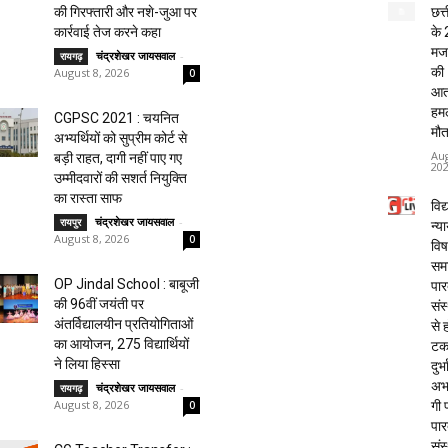
छत्
की गिरफ्तारी और नशे-जुआ पर
के 
कार्रवाई तेज करने कहा
मजद
चंद्रशेखर जायसवाल
-
रायगढ़
की
August 8, 2026
0
आत
हमले
CGPSC 2021 : चयनित
मौत
अभ्यर्थियों को सुप्रीम कोर्ट से
Aug
बड़ी राहत, दागी नहीं पाए गए
20
उम्मीदवारों की सशर्त नियुक्ति
का रास्ता साफ
विद्
चंद्रशेखर जायसवाल
-
रायपुर
न्य
August 8, 2026
0
विष
समा
OP Jindal School : बाबूजी
पार
की 96वीं जयंती पर
संस
अंतर्विद्यालयीन प्रतियोगिताओं
से 
का आयोजन, 275 विद्यार्थियों
टक
ने लिया हिस्सा
दुर्भ
अभा
चंद्रशेखर जायसवाल
-
रायगढ़
August 8, 2026
गी प
0
पार
संस