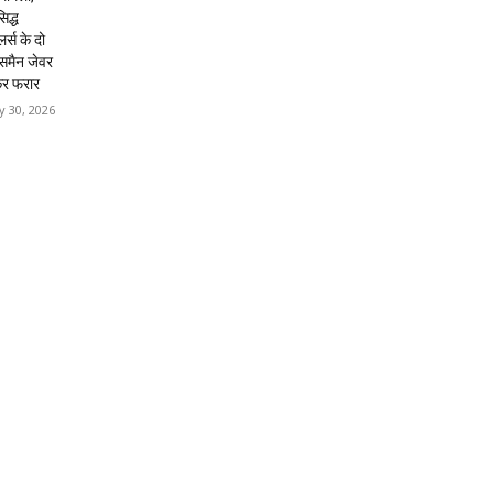
िद्ध
लर्स के दो
्समैन जेवर
कर फरार
 30, 2026