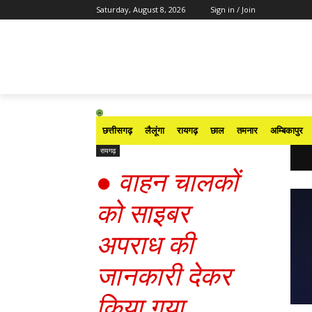
Saturday, August 8, 2026
Sign in / Join
छत्तीसगढ़
लैलूंगा
रायगढ़
छाल
तमनार
अम्बिकापुर
रायगढ़
●
वाहन चालकों
को साइबर
अपराध की
जानकारी देकर
किया गया