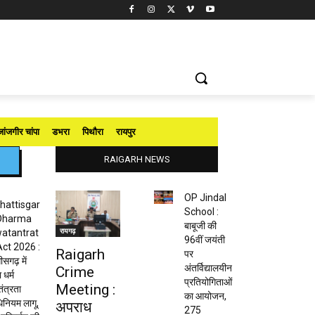
जांजगीर चांपा
डभरा
पिथौरा
रायपुर
RAIGARH NEWS
OP Jindal
hattisgar
School :
Dharma
बाबूजी की
रायगढ़
atantrat
96वीं जयंती
Act 2026 :
Raigarh
पर
ीसगढ़ में
अंतर्विद्यालयीन
Crime
 धर्म
प्रतियोगिताओं
Meeting :
तंत्रता
का आयोजन,
नियम लागू,
अपराध
275