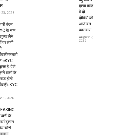
ार...
हत्या कांड
में दो
y 23, 2026
दोषियों को
आजीवन
ारी वंदन
कारावास
YC के नाम
शुल्क लेने
August 7,
2026
ों पर होगी
ी
्यवाहीमहतारी
दन eKYC
ल्क है, पैसे
लने वालों के
लाफ होगी
र्यवाहीeKYC
e 1, 2026
EAKING:
धानी के
ेलर्स दुकान
 फिर चोरी
मामला,