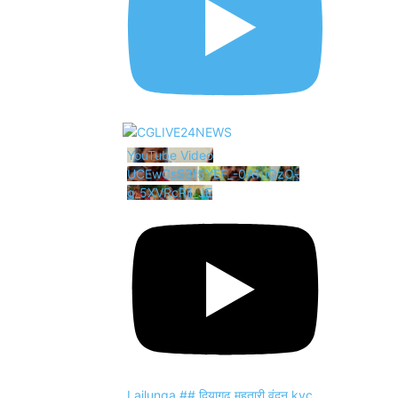
YouTube Video
UCEwCsS3f5YEF_-0A1uOzO-
g_5XVRcRii_JE
Lailunga ## दियागढ़ महतारी वंदन kyc