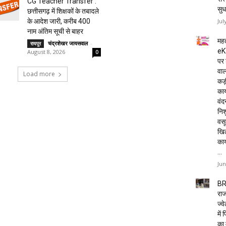
CG Teacher Transfer :
सुध
छत्तीसगढ़ में शिक्षकों के तबादले
Jul
के आदेश जारी, करीब 400
नाम अंतिम सूची से बाहर
महत
चंद्रशेखर जायसवाल
-
रायपुर
eK
August 8, 2026
0
पर 
वाल
Load more
कड़
कार
वं
निशु
वसू
खि
का
...
Jun
BR
राज
ज्व
में
का 