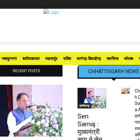
जशपुरनगर
बलौदाबाजार
महासमुंद
सक्ति
सारंगढ़-बिलाईगढ़
खरसिया
कोतबा
RECENT POSTS
CHHATTISGARH NEWS
Ch
h 
Sw
छत्तीसगढ़
a 
Sen
छत्त
नया
Samaj :
स्व
मुख्यमंत्री
अधि
साय ने सेन