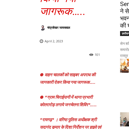
Sen
जागरूक
…..
ने 
भवन
की 
चंद्रशेखर जायसवाल
छत्तीस
April 2, 2023
सेन शक
समारोह
101
रायपुर।
● वाहन चालकों को साइबर अपराध की
जानकारी देकर किया गया जागरूक…..
● *ग्राम चिराईपानी में थाना प्रभारी
कोतरारोड़ लगाये जनचेतना शिविर*……
*रायगढ़* । वरिष्ठ पुलिस अधीक्षक श्री
सदानंद कुमार के दिशा निर्देशन पर हाइवे एवं