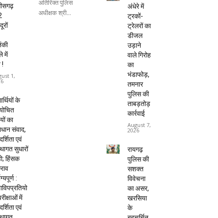
अतिरिक्त पुलिस
तीसगढ़
अंधेरे में
अधीक्षक श्री...
2
ट्रकों-
ूरों
ट्रेलरों का
डीजल
ंकी
उड़ाने
 में
वाले गिरोह
 !
का
भंडाफोड़,
ust 1,
26
तमनार
पुलिस की
यार्थियों के
ताबड़तोड़
ायोचित
कार्रवाई
यों का
August 7,
धान संवाद,
2026
दर्शिता एवं
्थागत सुधारों
रायगढ़
हो; हिंसक
पुलिस की
राव
सशक्त
ाग्यपूर्ण :
विवेचना
विपप्रतियो
का असर,
रीक्षाओं में
खरसिया
दर्शिता एवं
के
्थागत
बहुचर्चित