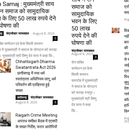
धर्
 Samaj : मुख्यमंत्री साय
समाज को
प्र
सेन समाज को सामुदायिक
सख
सामुदायिक
 के लिए 50 लाख रुपये देने
Aug
भवन के लिए
घोषणा की
50 लाख
वि
चंद्रशेखर जायसवाल
-
August 8, 2026
गढ़
रुपये देने की
नही
0
घोषणा की
बार
्ति सम्मेलन एवं केश शिल्पी सम्मान
की 
 में मुख्यमंत्री ने समाज के योगदान को सराहा
चंद्रशेखर जायसवाल
-
उपल
August 8, 2026
 मुख्यमंत्री श्री विष्णु देव साय ने कहा कि...
0
से च
Chhattisgarh Dharma
सेन शक्ति
आई
Swatantrata Act 2026
सम्मेलन एवं केश
प्र
: छत्तीसगढ़ में नया धर्म
शिल्पी सम्मान
विध
स्वतंत्रता अधिनियम लागू, धर्म
समारोह में मुख्यमंत्री
सुपु
परिवर्तन की प्रक्रिया हुई
ने समाज के योगदान
देश
सख्त
को सराहा रायपुर।
नाम
चंद्रशेखर जायसवाल
-
छत्तीसगढ़
मुख्यमंत्री श्री विष्णु
कॉल
August 8, 2026
0
देव साय ने कहा
हा
कि...
किय
Raigarh Crime Meeting
Aug
: अपराध समीक्षा बैठक में एएसपी
20
के सख्त निर्देश, फरार आरोपियों