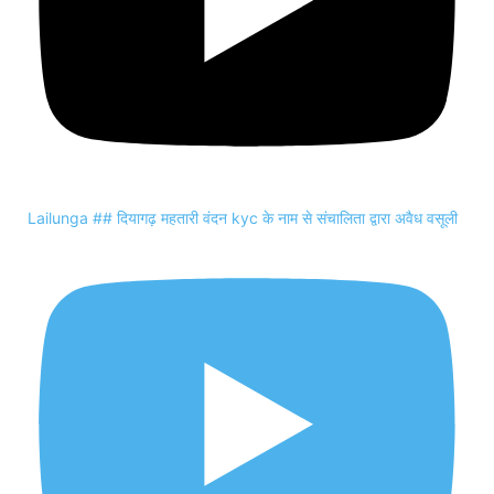
Lailunga ## दियागढ़ महतारी वंदन kyc के नाम से संचालिता द्वारा अवैध वसूली