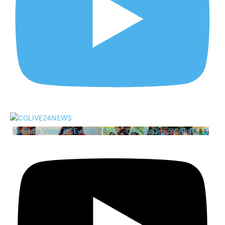
YouTube Video UCEwCsS3f5YEF_-0A1uOzO-g_5XVRcRii_JE