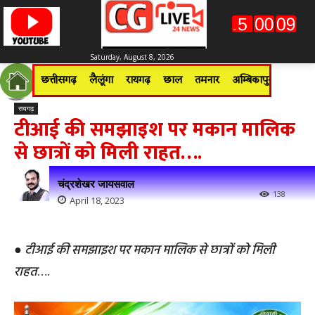
Saturday, August 8, 2026
छत्तीसगढ़
लैलूंगा
रायगढ़
छाल
तमनार
अम्बिकापुर
जशपुरन
रायगढ़
टीआई की समझाइश पर मकान मालिक
से छात्रों को मिली राहत….
चंद्रशेखर जायसवाल
138
April 18, 2023
●
टीआई की समझाइश पर मकान मालिक से छात्रों को मिली
राहत
….