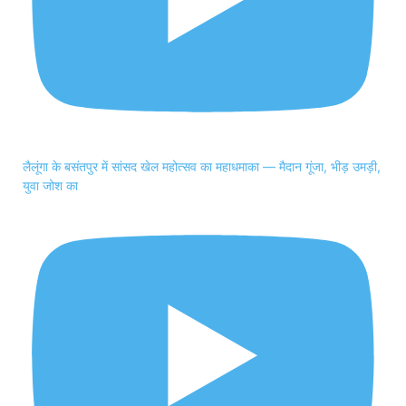
लैलूंगा के बसंतपुर में सांसद खेल महोत्सव का महाधमाका — मैदान गूंजा, भीड़ उमड़ी,
युवा जोश का