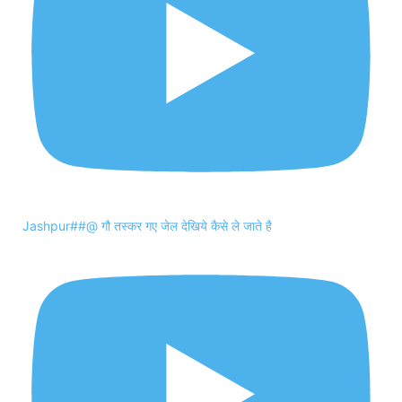
Jashpur##@ गौ तस्कर गए जेल देखिये कैसे ले जाते है