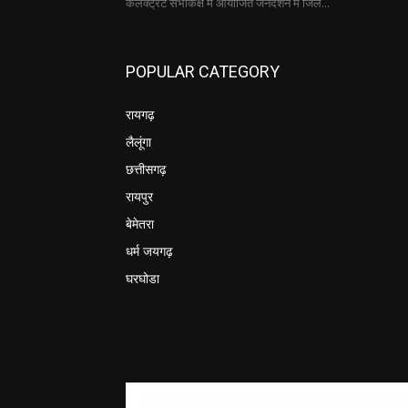
कलेक्ट्रेट सभाकक्ष में आयोजित जनदर्शन में जिले...
POPULAR CATEGORY
रायगढ़
लैलूंगा
छत्तीसगढ़
रायपुर
बेमेतरा
धर्म जयगढ़
घरघोडा