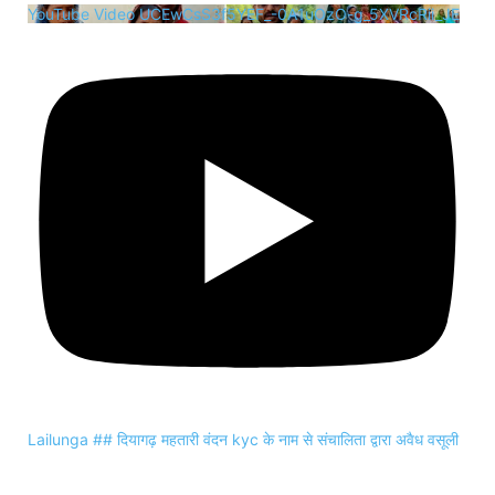
YouTube Video UCEwCsS3f5YEF_-0A1uOzO-g_5XVRcRii_JE
Lailunga ## दियागढ़ महतारी वंदन kyc के नाम से संचालिता द्वारा अवैध वसूली