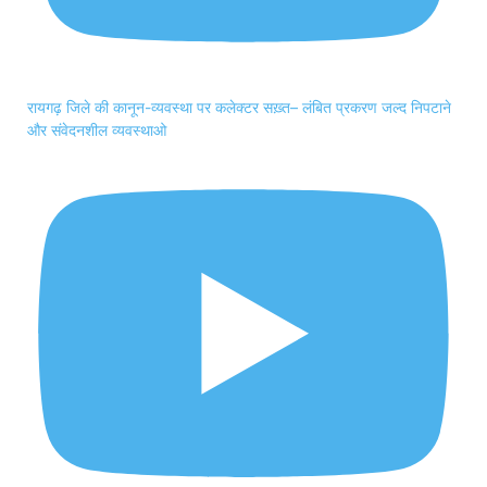
रायगढ़ जिले की कानून-व्यवस्था पर कलेक्टर सख़्त– लंबित प्रकरण जल्द निपटाने
और संवेदनशील व्यवस्थाओ