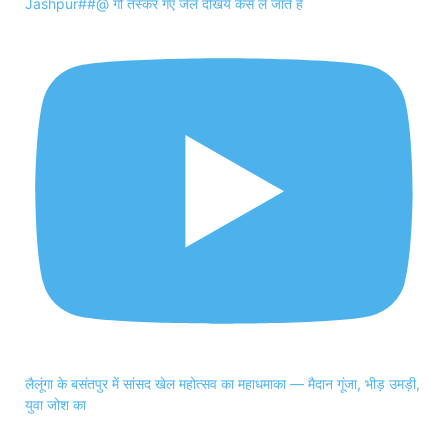
Jashpur##@ गौ तस्कर गए जेल देखिये कैसे ले जाते है
लैलूंगा के बसंतपुर में सांसद खेल महोत्सव का महाधमाका — मैदान गूंजा, भीड़ उमड़ी,
युवा जोश का