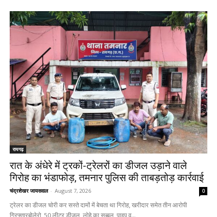
रायगढ़
रात के अंधेरे में ट्रकों-ट्रेलरों का डीजल उड़ाने वाले
गिरोह का भंडाफोड़, तमनार पुलिस की ताबड़तोड़ कार्रवाई
चंद्रशेखर जायसवाल
-
August 7, 2026
0
ट्रेलर का डीजल चोरी कर सस्ते दामों में बेचता था गिरोह, खरीदार समेत तीन आरोपी
गिरफ्तारबोलेरो, 50 लीटर डीजल, लोहे का सब्बल, पाइप व...