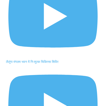
लैलूंगा मंगलम भवन में निःशुल्क चिकित्सा शिविर