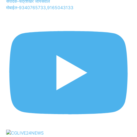
संपादक-चंद्रशेखर जायसवाल
मोबाईल-9340765733,9165043133