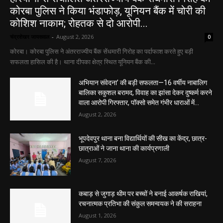
कोरबा पुलिस ने किया भंडाफोड़, यूनियन बैंक में चोरी की
कोशिश नाकाम; रोहतक से दो आरोपी...
चंद्रशेखर जायसवाल
-
August 2, 2026
0
कोरबा। कोरबा पुलिस ने अंतरराज्यीय बैंक सेंधमारी गिरोह का पर्दाफाश करते हुए बड़ी
सफलता हासिल की है। थाना दीपका क्षेत्र स्थित यूनियन बैंक की...
अभियान संवेदना’ की बड़ी सफलता—16 वर्षीय नाबालिग
बालिका सकुशल बरामद, विवाह का झांसा देकर दुष्कर्म करने
वाला आरोपी गिरफ्तार, पॉक्सो समेत गंभीर धाराओं में...
August 2, 2026
भूपदेवपुर थाना बना विद्यार्थियों की सीख का केंद्र, छात्र-
छात्राओं ने जाना थाना की कार्यप्रणाली
August 7, 2026
कबाड़ से जुगाड़ थीम पर बच्चों ने बनाई आकर्षक राखियां,
रचनात्मक प्रतिभा की संकुल समन्वयक ने की सराहना
August 1, 2026